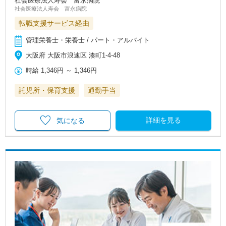
社会医療法人寿会 富永病院
社会医療法人寿会 富永病院
転職支援サービス経由
管理栄養士・栄養士 / パート・アルバイト
大阪府 大阪市浪速区 湊町1‐4‐48
時給
1,346円
～
1,346円
託児所・保育支援
通勤手当
詳細を見る
気になる