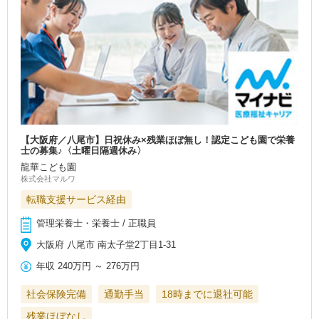
【大阪府／八尾市】日祝休み×残業ほぼ無し！認定こども園で栄養
士の募集♪〈土曜日隔週休み〉
龍華こども園
株式会社マルワ
転職支援サービス経由
管理栄養士・栄養士 / 正職員
大阪府 八尾市 南太子堂2丁目1-31
年収
240万円
～
276万円
社会保険完備
通勤手当
18時までに退社可能
残業ほぼなし