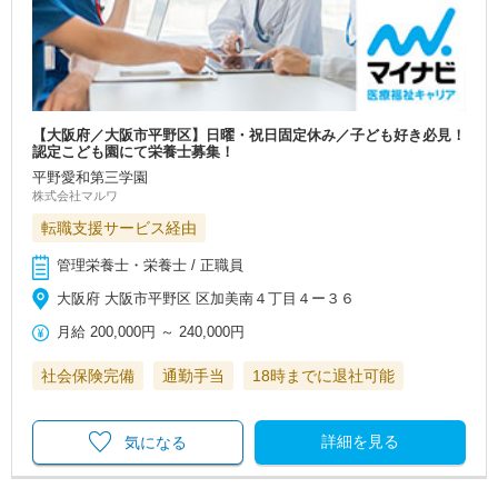
【大阪府／大阪市平野区】日曜・祝日固定休み／子ども好き必見！
認定こども園にて栄養士募集！
平野愛和第三学園
株式会社マルワ
転職支援サービス経由
管理栄養士・栄養士 / 正職員
大阪府 大阪市平野区 区加美南４丁目４ー３６
月給
200,000円
～
240,000円
社会保険完備
通勤手当
18時までに退社可能
詳細を見る
気になる