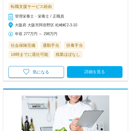
転職支援サービス経由
管理栄養士・栄養士 / 正職員
大阪府 大阪市阿倍野区 松崎町2-3-10
年収
277万円
～
298万円
社会保険完備
通勤手当
扶養手当
18時までに退社可能
残業ほぼなし
詳細を見る
気になる