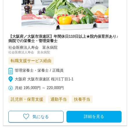
【大阪府／大阪市浪速区】年間休日110日以上★院内保育所あり♪
病院での栄養士・管理栄養士
社会医療法人寿会 富永病院
社会医療法人寿会 富永病院
転職支援サービス経由
管理栄養士・栄養士 / 正職員
大阪府 大阪市浪速区 桜川1丁目1-1
月給
195,000円
～
220,000円
託児所・保育支援
通勤手当
扶養手当
詳細を見る
気になる