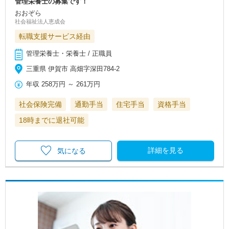
管理栄養士の募集です！
おおぞら
社会福祉法人恵成会
転職支援サービス経由
管理栄養士・栄養士 / 正職員
三重県 伊賀市 高畑字深田784-2
年収
258万円
～
261万円
社会保険完備
通勤手当
住宅手当
資格手当
18時までに退社可能
詳細を見る
気になる