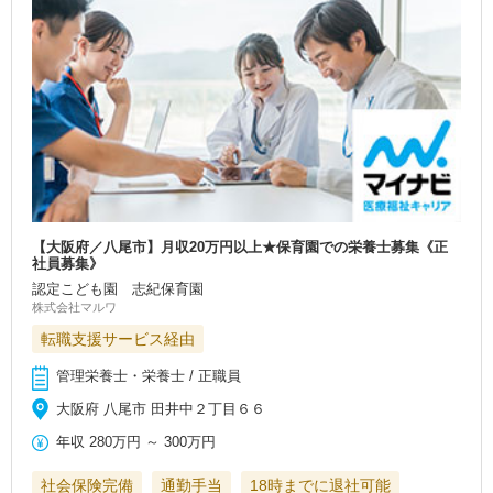
【大阪府／八尾市】月収20万円以上★保育園での栄養士募集《正
社員募集》
認定こども園 志紀保育園
株式会社マルワ
転職支援サービス経由
管理栄養士・栄養士 / 正職員
大阪府 八尾市 田井中２丁目６６
年収
280万円
～
300万円
社会保険完備
通勤手当
18時までに退社可能