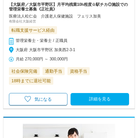
【大阪府／大阪市平野区】月平均残業10h程度☆駅チカ◎施設での
管理栄養士募集《正社員》
医療法人松仁会 介護老人保健施設 フェリス加美
有限会社大阪経営
転職支援サービス経由
管理栄養士・栄養士 / 正職員
大阪府 大阪市平野区 加美西2-3-1
月給
270,000円
～
300,000円
社会保険完備
通勤手当
資格手当
18時までに退社可能
詳細を見る
気になる