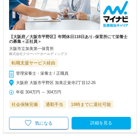
【大阪府／大阪市平野区】年間休日118日あり♪保育所にて栄養士
の募集＜正社員＞
大阪市立加美第一保育所
株式会社クローバーホールディングス
転職支援サービス経由
管理栄養士・栄養士 / 正職員
大阪府 大阪市平野区 加美正覚寺2丁目12‐26
年収
304万円
～
304万円
社会保険完備
通勤手当
18時までに退社可能
詳細を見る
気になる