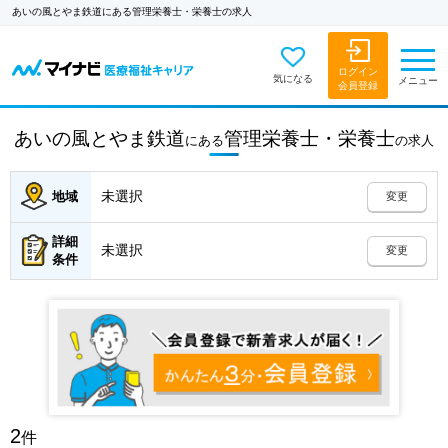
あいの風とやま鉄道にある管理栄養士・栄養士の求人
ログイン
気になる
メニュー
会員登録
あいの風とやま鉄道
管理栄養士・栄養士
にある
の
求人
未選択
地域
変更
詳細
未選択
変更
条件
2
件