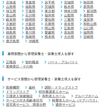
北海道
青森県
岩手県
宮城県
秋田県
山形県
福島県
茨城県
栃木県
群馬県
埼玉県
千葉県
東京都
神奈川県
新潟県
富山県
石川県
福井県
山梨県
長野県
岐阜県
静岡県
愛知県
三重県
滋賀県
京都府
大阪府
兵庫県
奈良県
和歌山県
鳥取県
島根県
岡山県
広島県
山口県
徳島県
香川県
愛媛県
高知県
福岡県
佐賀県
長崎県
熊本県
大分県
宮崎県
鹿児島県
沖縄県
雇用形態から管理栄養士・栄養士求人を探す
正職員
契約職員
パート・アルバイト
業務委託・その他
サービス形態から管理栄養士・栄養士求人を探す
医療機関
歯科
調剤・ドラッグストア
ドラッグストア
特別養護老人ホーム
介護老人保健施設
有料老人ホーム
グループホーム
サービス付き高齢者住宅
軽費老人ホーム（ケアハウス）
居宅系サービス 障害分野
通所サービス