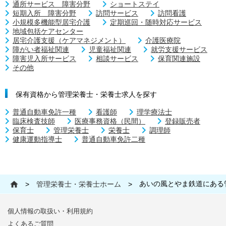
通所サービス 障害分野
ショートステイ
短期入所 障害分野
訪問サービス
訪問看護
小規模多機能型居宅介護
定期巡回・随時対応サービス
地域包括ケアセンター
居宅介護支援（ケアマネジメント）
介護医療院
障がい者福祉関連
児童福祉関連
就労支援サービス
障害児入所サービス
相談サービス
保育関連施設
その他
保有資格から管理栄養士・栄養士求人を探す
普通自動車免許一種
看護師
理学療法士
臨床検査技師
医療事務資格（民間）
登録販売者
保育士
管理栄養士
栄養士
調理師
健康運動指導士
普通自動車免許二種
あいの風とやま鉄道にある
>
管理栄養士・栄養士ホーム
>
個人情報の取扱い・利用規約
よくあるご質問