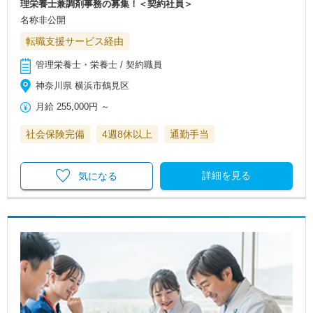
理栄養士兼調剤事務の募集！＜契約社員＞
名称非公開
転職支援サービス経由
管理栄養士・栄養士 / 契約職員
神奈川県 横浜市鶴見区
月給
255,000円
～
社会保険完備
4週8休以上
通勤手当
詳細を見る
気になる