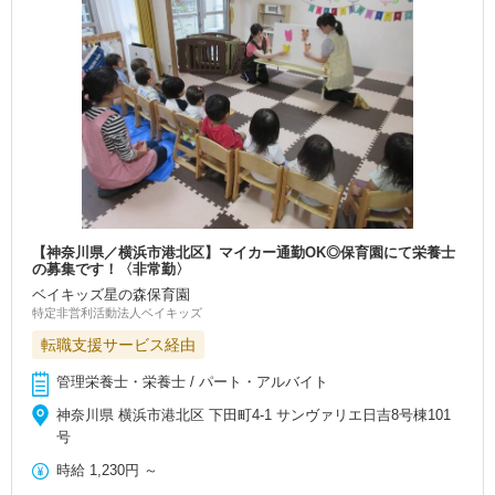
【神奈川県／横浜市港北区】マイカー通勤OK◎保育園にて栄養士
の募集です！〈非常勤〉
ベイキッズ星の森保育園
特定非営利活動法人ベイキッズ
転職支援サービス経由
管理栄養士・栄養士 / パート・アルバイト
神奈川県 横浜市港北区 下田町4-1 サンヴァリエ日吉8号棟101
号
時給
1,230円
～