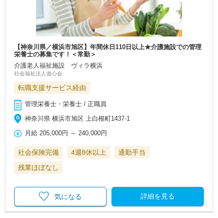
【神奈川県／横浜市旭区】年間休日110日以上★介護施設での管理
栄養士の募集です！＜常勤＞
介護老人福祉施設 ヴィラ横浜
社会福祉法人道心会
転職支援サービス経由
管理栄養士・栄養士 / 正職員
神奈川県 横浜市旭区 上白根町1437-1
月給
205,000円
～
240,000円
社会保険完備
4週8休以上
通勤手当
残業ほぼなし
詳細を見る
気になる