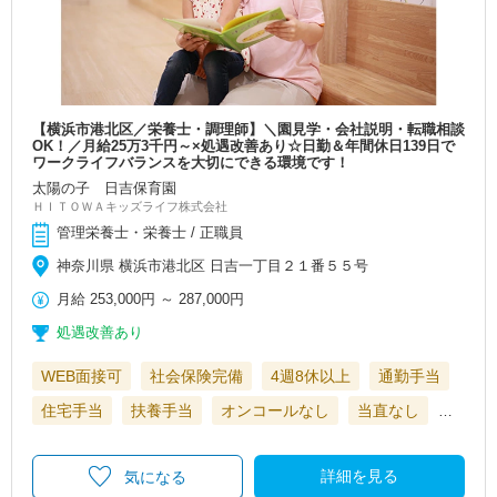
【横浜市港北区／栄養士・調理師】＼園見学・会社説明・転職相談
OK！／月給25万3千円～×処遇改善あり☆日勤＆年間休日139日で
ワークライフバランスを大切にできる環境です！
太陽の子 日吉保育園
ＨＩＴＯＷＡキッズライフ株式会社
管理栄養士・栄養士 / 正職員
神奈川県 横浜市港北区 日吉一丁目２１番５５号
月給
253,000円
～
287,000円
処遇改善あり
WEB面接可
社会保険完備
4週8休以上
通勤手当
住宅手当
扶養手当
オンコールなし
当直なし
…
詳細を見る
気になる