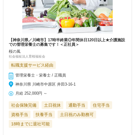
【神奈川県／川崎市】17時半終業◎年間休日120日以上★介護施設
での管理栄養士の募集です！＜正社員＞
桜の風
社会福祉法人育桜福祉会
転職支援サービス経由
管理栄養士・栄養士 / 正職員
神奈川県 川崎市中原区 井田3-16-1
月給
252,000円
～
社会保険完備
土日祝休
通勤手当
住宅手当
資格手当
扶養手当
土日祝のみ勤務可
18時までに退社可能