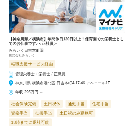
【神奈川県／横浜市】年間休日120日以上！保育園での栄養士とし
てのお仕事です♪＜正社員＞
みらいく日吉本町園
株式会社みらいく
転職支援サービス経由
管理栄養士・栄養士 / 正職員
神奈川県 横浜市港北区 日吉本町4-17-46 アベニール1F
年収
296万円
～
社会保険完備
土日祝休
通勤手当
住宅手当
資格手当
扶養手当
土日祝のみ勤務可
18時までに退社可能