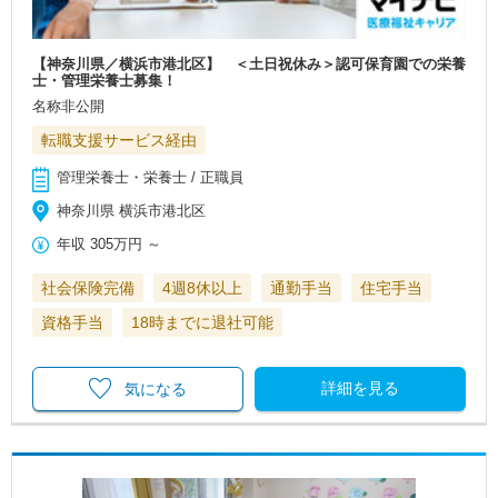
【神奈川県／横浜市港北区】 ＜土日祝休み＞認可保育園での栄養
士・管理栄養士募集！
名称非公開
転職支援サービス経由
管理栄養士・栄養士 / 正職員
神奈川県 横浜市港北区
年収
305万円
～
社会保険完備
4週8休以上
通勤手当
住宅手当
資格手当
18時までに退社可能
詳細を見る
気になる