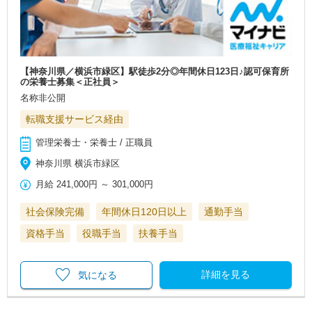
【神奈川県／横浜市緑区】駅徒歩2分◎年間休日123日♪認可保育所
の栄養士募集＜正社員＞
名称非公開
転職支援サービス経由
管理栄養士・栄養士 / 正職員
神奈川県 横浜市緑区
月給
241,000円
～
301,000円
社会保険完備
年間休日120日以上
通勤手当
資格手当
役職手当
扶養手当
詳細を見る
気になる