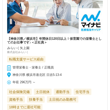
【神奈川県／横浜市】年間休日120日以上！保育園での栄養士とし
てのお仕事です♪＜正社員＞
みらいく矢上園
株式会社みらいく
転職支援サービス経由
管理栄養士・栄養士 / 正職員
神奈川県 横浜市港北区 日吉5-13-4
年収
296万円
～
社会保険完備
土日祝休
通勤手当
住宅手当
資格手当
扶養手当
土日祝のみ勤務可
18時までに退社可能