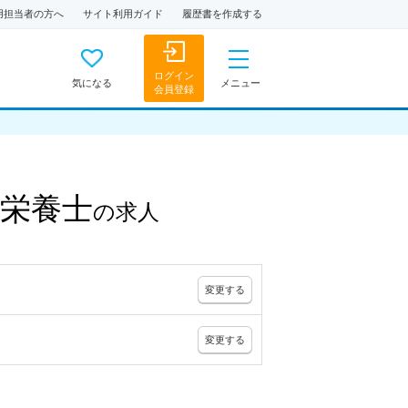
用担当者の方へ
サイト利用ガイド
履歴書を作成する
ログイン
気になる
メニュー
会員登録
栄養士
の
求人
変更
する
変更
する