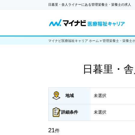
日暮里・舎人ライナーにある管理栄養士・栄養士の求人
マイナビ医療福祉キャリア ホーム
>
管理栄養士・栄養士
日暮里・舎
地域
未選択
詳細
条件
未選択
21
件