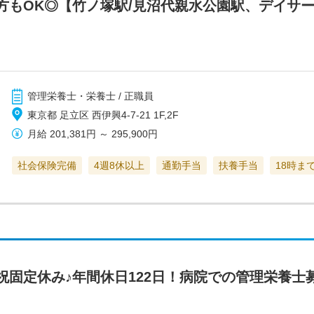
方もOK◎【竹ノ塚駅/見沼代親水公園駅、デイサ
管理栄養士・栄養士 / 正職員
東京都 足立区 西伊興4-7-21 1F,2F
月給
201,381円
～
295,900円
社会保険完備
4週8休以上
通勤手当
扶養手当
18時ま
祝固定休み♪年間休日122日！病院での管理栄養士