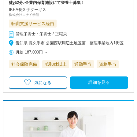
徒歩2分♪企業内保育施設にて栄養士募集！
IKEA長久手ダーギス
株式会社ニチイ学館
転職支援サービス経由
管理栄養士・栄養士 / 正職員
愛知県 長久手市 公園西駅周辺土地区画 整理事業地内1街区
月給
187,000円
～
社会保険完備
4週8休以上
通勤手当
資格手当
詳細を見る
気になる