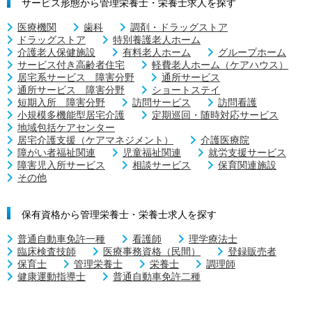
サービス形態から管理栄養士・栄養士求人を探す
医療機関
歯科
調剤・ドラッグストア
ドラッグストア
特別養護老人ホーム
介護老人保健施設
有料老人ホーム
グループホーム
サービス付き高齢者住宅
軽費老人ホーム（ケアハウス）
居宅系サービス 障害分野
通所サービス
通所サービス 障害分野
ショートステイ
短期入所 障害分野
訪問サービス
訪問看護
小規模多機能型居宅介護
定期巡回・随時対応サービス
地域包括ケアセンター
居宅介護支援（ケアマネジメント）
介護医療院
障がい者福祉関連
児童福祉関連
就労支援サービス
障害児入所サービス
相談サービス
保育関連施設
その他
保有資格から管理栄養士・栄養士求人を探す
普通自動車免許一種
看護師
理学療法士
臨床検査技師
医療事務資格（民間）
登録販売者
保育士
管理栄養士
栄養士
調理師
健康運動指導士
普通自動車免許二種