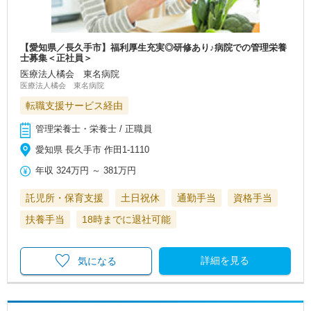
【愛知県／長久手市】福利厚生充実◎研修あり♪病院での管理栄養
士募集＜正社員＞
医療法人橘会 東名病院
医療法人橘会 東名病院
転職支援サービス経由
管理栄養士・栄養士 / 正職員
愛知県 長久手市 作田1-1110
年収
324万円
～
381万円
託児所・保育支援
土日祝休
通勤手当
資格手当
扶養手当
18時までに退社可能
詳細を見る
気になる