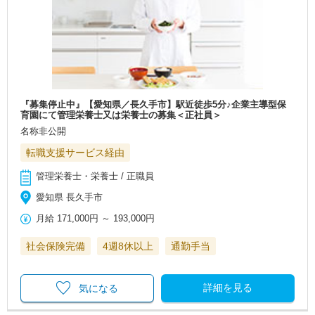
『募集停止中』【愛知県／長久手市】駅近徒歩5分♪企業主導型保
育園にて管理栄養士又は栄養士の募集＜正社員＞
名称非公開
転職支援サービス経由
管理栄養士・栄養士 / 正職員
愛知県 長久手市
月給
171,000円
～
193,000円
社会保険完備
4週8休以上
通勤手当
詳細を見る
気になる