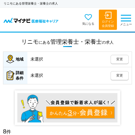
リニモにある管理栄養士・栄養士の求人
ログイン
気になる
メニュー
会員登録
リニモ
管理栄養士・栄養士
にある
の
求人
未選択
地域
変更
詳細
未選択
変更
条件
8
件