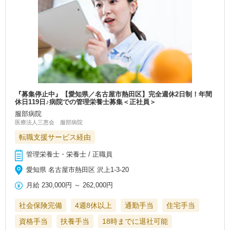
『募集停止中』【愛知県／名古屋市熱田区】完全週休2日制！年間
休日119日♪病院での管理栄養士募集＜正社員＞
服部病院
医療法人三恵会 服部病院
転職支援サービス経由
管理栄養士・栄養士 / 正職員
愛知県 名古屋市熱田区 沢上1-3-20
月給
230,000円
～
262,000円
社会保険完備
4週8休以上
通勤手当
住宅手当
資格手当
扶養手当
18時までに退社可能