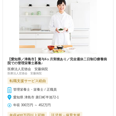
【愛知県／津島市】賞与4ヶ月実積あり／完全週休二日制◎療養病
院での管理栄養士募集♪
医療法人宏徳会 安藤病院
医療法人宏徳会 安藤病院
転職支援サービス経由
管理栄養士・栄養士 / 正職員
愛知県 津島市 唐臼町半池72-1
年収
300万円
～
452万円
年収400万円以上可能
託児所・保育支援