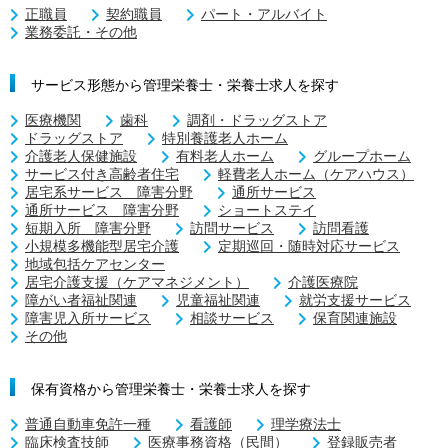
正職員
契約職員
パート・アルバイト
業務委託・その他
サービス形態から管理栄養士・栄養士求人を探す
医療機関
歯科
調剤・ドラッグストア
ドラッグストア
特別養護老人ホーム
介護老人保健施設
有料老人ホーム
グループホーム
サービス付き高齢者住宅
軽費老人ホーム（ケアハウス）
居宅系サービス 障害分野
通所サービス
通所サービス 障害分野
ショートステイ
短期入所 障害分野
訪問サービス
訪問看護
小規模多機能型居宅介護
定期巡回・随時対応サービス
地域包括ケアセンター
居宅介護支援（ケアマネジメント）
介護医療院
障がい者福祉関連
児童福祉関連
就労支援サービス
障害児入所サービス
相談サービス
保育関連施設
その他
保有資格から管理栄養士・栄養士求人を探す
普通自動車免許一種
看護師
理学療法士
臨床検査技師
医療事務資格（民間）
登録販売者