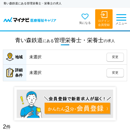
青い森鉄道にある管理栄養士・栄養士の求人
ログイン
気になる
メニュー
会員登録
青い森鉄道
管理栄養士・栄養士
にある
の
求人
未選択
地域
変更
詳細
未選択
変更
条件
2
件