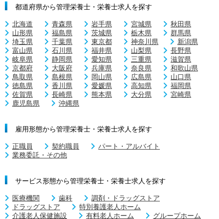
都道府県から管理栄養士・栄養士求人を探す
北海道
青森県
岩手県
宮城県
秋田県
山形県
福島県
茨城県
栃木県
群馬県
埼玉県
千葉県
東京都
神奈川県
新潟県
富山県
石川県
福井県
山梨県
長野県
岐阜県
静岡県
愛知県
三重県
滋賀県
京都府
大阪府
兵庫県
奈良県
和歌山県
鳥取県
島根県
岡山県
広島県
山口県
徳島県
香川県
愛媛県
高知県
福岡県
佐賀県
長崎県
熊本県
大分県
宮崎県
鹿児島県
沖縄県
雇用形態から管理栄養士・栄養士求人を探す
正職員
契約職員
パート・アルバイト
業務委託・その他
サービス形態から管理栄養士・栄養士求人を探す
医療機関
歯科
調剤・ドラッグストア
ドラッグストア
特別養護老人ホーム
介護老人保健施設
有料老人ホーム
グループホーム