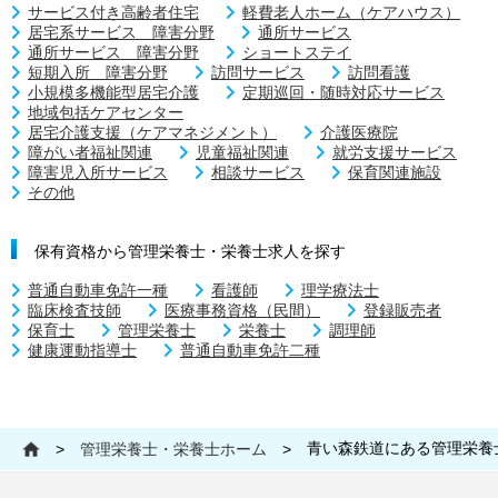
サービス付き高齢者住宅
軽費老人ホーム（ケアハウス）
居宅系サービス 障害分野
通所サービス
通所サービス 障害分野
ショートステイ
短期入所 障害分野
訪問サービス
訪問看護
小規模多機能型居宅介護
定期巡回・随時対応サービス
地域包括ケアセンター
居宅介護支援（ケアマネジメント）
介護医療院
障がい者福祉関連
児童福祉関連
就労支援サービス
障害児入所サービス
相談サービス
保育関連施設
その他
保有資格から管理栄養士・栄養士求人を探す
普通自動車免許一種
看護師
理学療法士
臨床検査技師
医療事務資格（民間）
登録販売者
保育士
管理栄養士
栄養士
調理師
健康運動指導士
普通自動車免許二種
青い森鉄道にある管理栄養
>
管理栄養士・栄養士ホーム
>