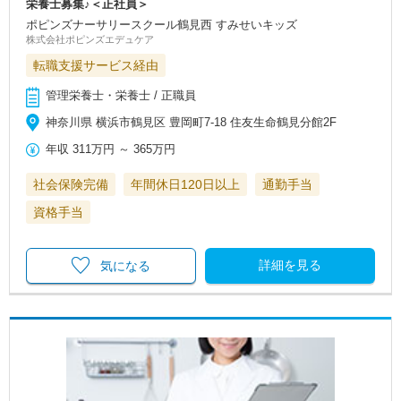
栄養士募集♪＜正社員＞
ポピンズナーサリースクール鶴見西 すみせいキッズ
株式会社ポピンズエデュケア
転職支援サービス経由
管理栄養士・栄養士 / 正職員
神奈川県 横浜市鶴見区 豊岡町7-18 住友生命鶴見分館2F
年収
311万円
～
365万円
社会保険完備
年間休日120日以上
通勤手当
資格手当
詳細を見る
気になる