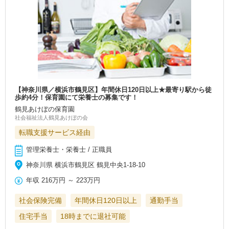
【神奈川県／横浜市鶴見区】年間休日120日以上★最寄り駅から徒
歩約4分！保育園にて栄養士の募集です！
鶴見あけぼの保育園
社会福祉法人鶴見あけぼの会
転職支援サービス経由
管理栄養士・栄養士 / 正職員
神奈川県 横浜市鶴見区 鶴見中央1-18-10
年収
216万円
～
223万円
社会保険完備
年間休日120日以上
通勤手当
住宅手当
18時までに退社可能