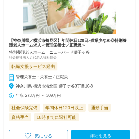
【神奈川県／横浜市鶴見区】年間休日120日♪残業少なめ◎特別養
護老人ホーム求人＜管理栄養士／正職員＞
特別養護老人ホーム ニューバード獅子ヶ谷
社会福祉法人近代老人福祉協会
転職支援サービス経由
管理栄養士・栄養士 / 正職員
神奈川県 横浜市港北区 獅子ケ谷3丁目10‐8
年収
273万円
～
309万円
社会保険完備
年間休日120日以上
通勤手当
資格手当
18時までに退社可能
詳細を見る
気になる