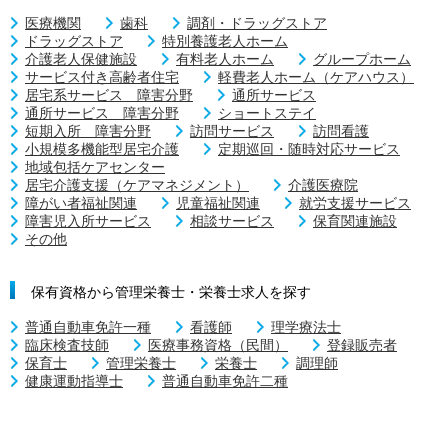
医療機関
歯科
調剤・ドラッグストア
ドラッグストア
特別養護老人ホーム
介護老人保健施設
有料老人ホーム
グループホーム
サービス付き高齢者住宅
軽費老人ホーム（ケアハウス）
居宅系サービス 障害分野
通所サービス
通所サービス 障害分野
ショートステイ
短期入所 障害分野
訪問サービス
訪問看護
小規模多機能型居宅介護
定期巡回・随時対応サービス
地域包括ケアセンター
居宅介護支援（ケアマネジメント）
介護医療院
障がい者福祉関連
児童福祉関連
就労支援サービス
障害児入所サービス
相談サービス
保育関連施設
その他
保有資格から管理栄養士・栄養士求人を探す
普通自動車免許一種
看護師
理学療法士
臨床検査技師
医療事務資格（民間）
登録販売者
保育士
管理栄養士
栄養士
調理師
健康運動指導士
普通自動車免許二種