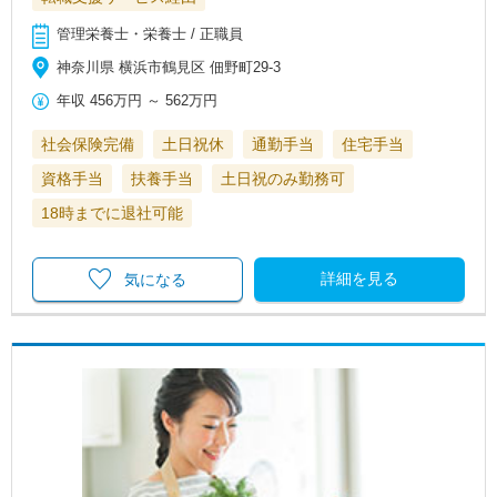
管理栄養士・栄養士 / 正職員
神奈川県 横浜市鶴見区 佃野町29-3
年収
456万円
～
562万円
社会保険完備
土日祝休
通勤手当
住宅手当
資格手当
扶養手当
土日祝のみ勤務可
18時までに退社可能
詳細を見る
気になる