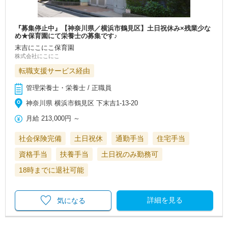
『募集停止中』【神奈川県／横浜市鶴見区】土日祝休み×残業少な
め★保育園にて栄養士の募集です♪
末吉にこにこ保育園
株式会社にこにこ
転職支援サービス経由
管理栄養士・栄養士 / 正職員
神奈川県 横浜市鶴見区 下末吉1-13-20
月給
213,000円
～
社会保険完備
土日祝休
通勤手当
住宅手当
資格手当
扶養手当
土日祝のみ勤務可
18時までに退社可能
詳細を見る
気になる