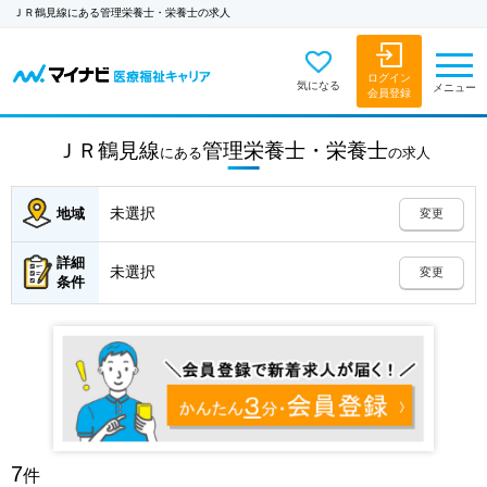
ＪＲ鶴見線にある管理栄養士・栄養士の求人
ログイン
気になる
メニュー
会員登録
ＪＲ鶴見線
管理栄養士・栄養士
にある
の
求人
未選択
地域
変更
詳細
未選択
変更
条件
7
件