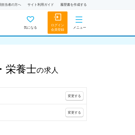
用担当者の方へ
サイト利用ガイド
履歴書を作成する
ログイン
気になる
メニュー
会員登録
・栄養士
の
求人
変更
する
変更
する