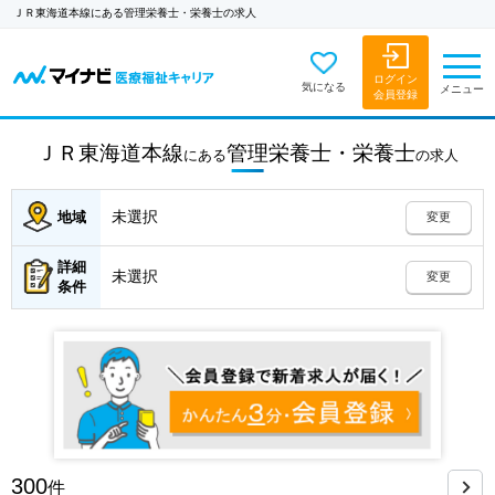
ＪＲ東海道本線にある管理栄養士・栄養士の求人
ログイン
気になる
メニュー
会員登録
ＪＲ東海道本線
管理栄養士・栄養士
にある
の
求人
未選択
地域
変更
詳細
未選択
変更
条件
300
件