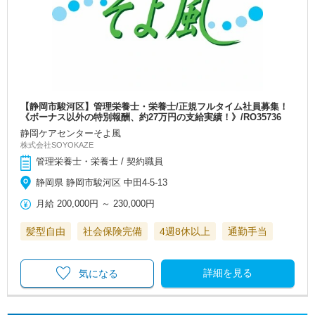
【静岡市駿河区】管理栄養士・栄養士/正規フルタイム社員募集！
《ボーナス以外の特別報酬、約27万円の支給実績！》/RO35736
静岡ケアセンターそよ風
株式会社SOYOKAZE
管理栄養士・栄養士 / 契約職員
静岡県 静岡市駿河区 中田4-5-13
月給
200,000円
～
230,000円
髪型自由
社会保険完備
4週8休以上
通勤手当
詳細を見る
気になる