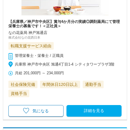
【兵庫県／神戸市中央区】賞与4か月分の実績◎調剤薬局にて管理
栄養士の募集です！＜正社員＞
なの花薬局 神戸旭通店
株式会社なの花西日本
転職支援サービス経由
管理栄養士・栄養士 / 正職員
兵庫県 神戸市中央区 旭通4丁目1-4 シティタワープラザ3階
月給
201,000円
～
234,000円
社会保険完備
年間休日120日以上
通勤手当
資格手当
詳細を見る
気になる