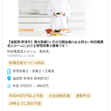
【滋賀県/草津市】賞与実績3ヶ月分◎開放感のある明るい特別養護
老人ホームにおける管理栄養士募集です！
特別養護老人ホーム「風和里」
社会福祉法人よつば会
転職支援サービス経由
管理栄養士・栄養士 / 正職員
滋賀県 草津市 岡本町217
年収
276万円
～
466万円
年収400万円以上可能
社会保険完備
通勤手当
18時までに退社可能