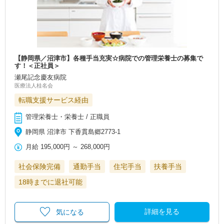
【静岡県／沼津市】各種手当充実☆病院での管理栄養士の募集で
す！＜正社員＞
瀬尾記念慶友病院
医療法人桂名会
転職支援サービス経由
管理栄養士・栄養士 / 正職員
静岡県 沼津市 下香貫島郷2773-1
月給
195,000円
～
268,000円
社会保険完備
通勤手当
住宅手当
扶養手当
18時までに退社可能
詳細を見る
気になる