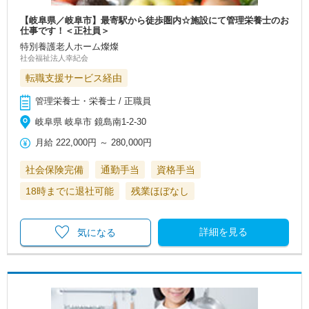
【岐阜県／岐阜市】最寄駅から徒歩圏内☆施設にて管理栄養士のお
仕事です！＜正社員＞
特別養護老人ホーム燦燦
社会福祉法人幸紀会
転職支援サービス経由
管理栄養士・栄養士 / 正職員
岐阜県 岐阜市 鏡島南1-2-30
月給
222,000円
～
280,000円
社会保険完備
通勤手当
資格手当
18時までに退社可能
残業ほぼなし
詳細を見る
気になる