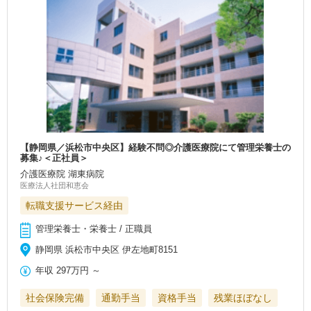
【静岡県／浜松市中央区】経験不問◎介護医療院にて管理栄養士の
募集♪＜正社員＞
介護医療院 湖東病院
医療法人社団和恵会
転職支援サービス経由
管理栄養士・栄養士 / 正職員
静岡県 浜松市中央区 伊左地町8151
年収
297万円
～
社会保険完備
通勤手当
資格手当
残業ほぼなし