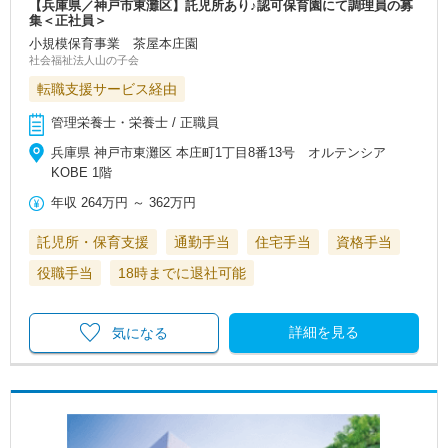
【兵庫県／神戸市東灘区】託児所あり♪認可保育園にて調理員の募
集＜正社員＞
小規模保育事業 茶屋本庄園
社会福祉法人山の子会
転職支援サービス経由
管理栄養士・栄養士 / 正職員
兵庫県 神戸市東灘区 本庄町1丁目8番13号 オルテンシア
KOBE 1階
年収
264万円
～
362万円
託児所・保育支援
通勤手当
住宅手当
資格手当
役職手当
18時までに退社可能
詳細を見る
気になる