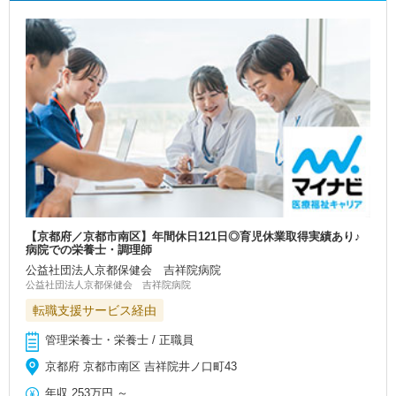
【京都府／京都市南区】年間休日121日◎育児休業取得実績あり♪
病院での栄養士・調理師
公益社団法人京都保健会 吉祥院病院
公益社団法人京都保健会 吉祥院病院
転職支援サービス経由
管理栄養士・栄養士 / 正職員
京都府 京都市南区 吉祥院井ノ口町43
年収
253万円
～