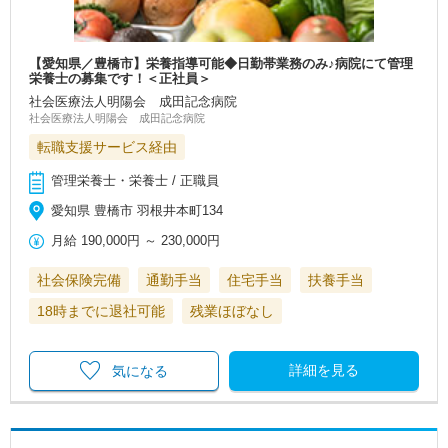
【愛知県／豊橋市】栄養指導可能◆日勤帯業務のみ♪病院にて管理
栄養士の募集です！＜正社員＞
社会医療法人明陽会 成田記念病院
社会医療法人明陽会 成田記念病院
転職支援サービス経由
管理栄養士・栄養士 / 正職員
愛知県 豊橋市 羽根井本町134
月給
190,000円
～
230,000円
社会保険完備
通勤手当
住宅手当
扶養手当
18時までに退社可能
残業ほぼなし
詳細を見る
気になる