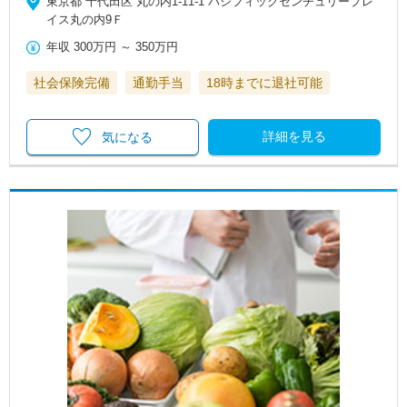
東京都 千代田区 丸の内1‐11‐1 パシフィックセンチュリープレ
イス丸の内9Ｆ
年収
300万円
～
350万円
社会保険完備
通勤手当
18時までに退社可能
詳細を見る
気になる