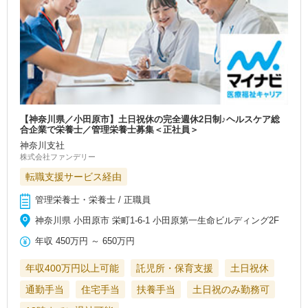
【神奈川県／小田原市】土日祝休の完全週休2日制♪ヘルスケア総
合企業で栄養士／管理栄養士募集＜正社員＞
神奈川支社
株式会社ファンデリー
転職支援サービス経由
管理栄養士・栄養士 / 正職員
神奈川県 小田原市 栄町1-6-1 小田原第一生命ビルディング2F
年収
450万円
～
650万円
年収400万円以上可能
託児所・保育支援
土日祝休
通勤手当
住宅手当
扶養手当
土日祝のみ勤務可