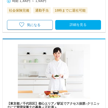
時給
1,300円
～
1,500円
社会保険完備
通勤手当
18時までに退社可能
詳細を見る
気になる
【東京都／千代田区】都心エリア／駅近でアクセス抜群♪クリニッ
クにて管理栄養士の募集＜正社員＞