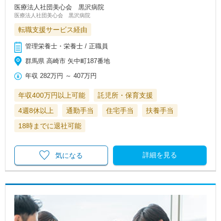
医療法人社団美心会 黒沢病院
医療法人社団美心会 黒沢病院
転職支援サービス経由
管理栄養士・栄養士 / 正職員
群馬県 高崎市 矢中町187番地
年収
282万円
～
407万円
年収400万円以上可能
託児所・保育支援
4週8休以上
通勤手当
住宅手当
扶養手当
18時までに退社可能
詳細を見る
気になる