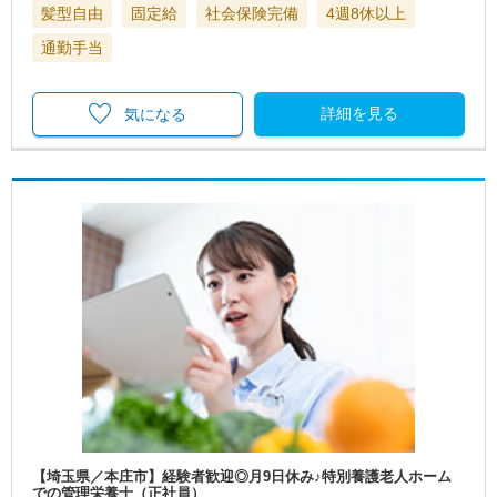
髪型自由
固定給
社会保険完備
4週8休以上
通勤手当
詳細を見る
気になる
【埼玉県／本庄市】経験者歓迎◎月9日休み♪特別養護老人ホーム
での管理栄養士（正社員）