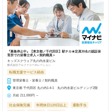
『募集停止中』【東京都／千代田区】駅チカ★定員30名の認証保
育所での栄養士求人＜契約職員＞
キッズスクウェア丸の内永楽ビル
株式会社アルファコーポレーション
転職支援サービス経由
管理栄養士・栄養士 / 契約職員
東京都 千代田区 丸の内1-4-1 丸の内永楽ビルディング2階
月給
211,000円
～
社会保険完備
年間休日120日以上
通勤手当