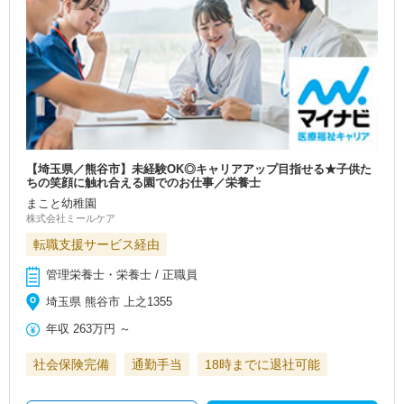
【埼玉県／熊谷市】未経験OK◎キャリアアップ目指せる★子供た
ちの笑顔に触れ合える園でのお仕事／栄養士
まこと幼稚園
株式会社ミールケア
転職支援サービス経由
管理栄養士・栄養士 / 正職員
埼玉県 熊谷市 上之1355
年収
263万円
～
社会保険完備
通勤手当
18時までに退社可能