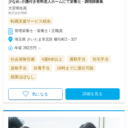
少なめ♪介護付き有料老人ホームにて栄養士・調理師募集
大宮明生苑
株式会社明昭
転職支援サービス経由
管理栄養士・栄養士 / 正職員
埼玉県 さいたま市北区 櫛引町2－327
年収
292万円
～
社会保険完備
4週8休以上
通勤手当
住宅手当
資格手当
扶養手当
18時までに退社可能
残業ほぼなし
詳細を見る
気になる