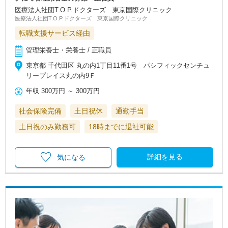
医療法人社団T.O.P.ドクターズ 東京国際クリニック
医療法人社団T.O.P.ドクターズ 東京国際クリニック
転職支援サービス経由
管理栄養士・栄養士 / 正職員
東京都 千代田区 丸の内1丁目11番1号 パシフィックセンチュ
リープレイス丸の内9Ｆ
年収
300万円
～
300万円
社会保険完備
土日祝休
通勤手当
土日祝のみ勤務可
18時までに退社可能
詳細を見る
気になる