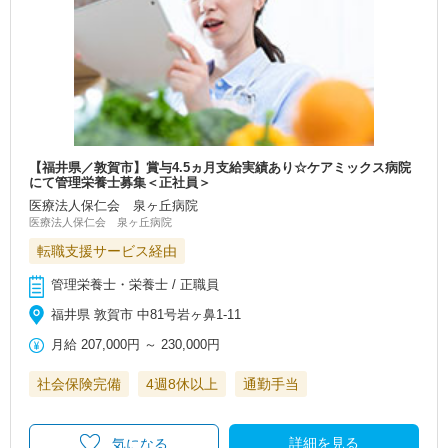
【福井県／敦賀市】賞与4.5ヵ月支給実績あり☆ケアミックス病院
にて管理栄養士募集＜正社員＞
医療法人保仁会 泉ヶ丘病院
医療法人保仁会 泉ヶ丘病院
転職支援サービス経由
管理栄養士・栄養士 / 正職員
福井県 敦賀市 中81号岩ヶ鼻1‐11
月給
207,000円
～
230,000円
社会保険完備
4週8休以上
通勤手当
詳細を見る
気になる