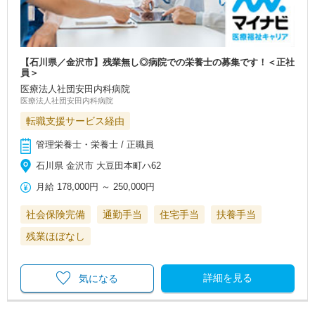
【石川県／金沢市】残業無し◎病院での栄養士の募集です！＜正社
員＞
医療法人社団安田内科病院
医療法人社団安田内科病院
転職支援サービス経由
管理栄養士・栄養士 / 正職員
石川県 金沢市 大豆田本町ハ62
月給
178,000円
～
250,000円
社会保険完備
通勤手当
住宅手当
扶養手当
残業ほぼなし
詳細を見る
気になる