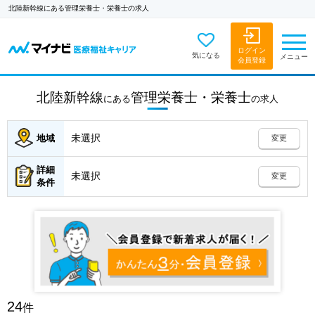
北陸新幹線にある管理栄養士・栄養士の求人
ログイン
気になる
メニュー
会員登録
北陸新幹線
管理栄養士・栄養士
にある
の
求人
未選択
地域
変更
詳細
未選択
変更
条件
24
件