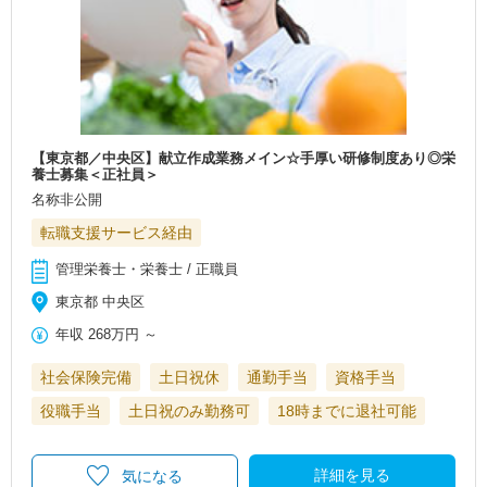
【東京都／中央区】献立作成業務メイン☆手厚い研修制度あり◎栄
養士募集＜正社員＞
名称非公開
転職支援サービス経由
管理栄養士・栄養士 / 正職員
東京都 中央区
年収
268万円
～
社会保険完備
土日祝休
通勤手当
資格手当
役職手当
土日祝のみ勤務可
18時までに退社可能
詳細を見る
気になる