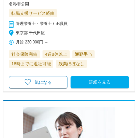
名称非公開
転職支援サービス経由
管理栄養士・栄養士 / 正職員
東京都 千代田区
月給
230,000円
～
社会保険完備
4週8休以上
通勤手当
18時までに退社可能
残業ほぼなし
詳細を見る
気になる