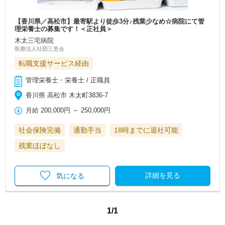
【香川県／高松市】最寄駅より徒歩3分♪残業少なめ☆病院にて管
理栄養士の募集です！＜正社員＞
木太三宅病院
医療法人社団三恵会
転職支援サービス経由
管理栄養士・栄養士 / 正職員
香川県 高松市 木太町3836-7
月給
200,000円
～
250,000円
社会保険完備
通勤手当
18時までに退社可能
残業ほぼなし
詳細を見る
気になる
1/1