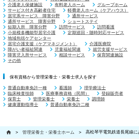
介護老人保健施設
有料老人ホーム
グループホーム
サービス付き高齢者住宅
軽費老人ホーム（ケアハウス）
居宅系サービス 障害分野
通所サービス
通所サービス 障害分野
ショートステイ
短期入所 障害分野
訪問サービス
訪問看護
小規模多機能型居宅介護
定期巡回・随時対応サービス
地域包括ケアセンター
居宅介護支援（ケアマネジメント）
介護医療院
障がい者福祉関連
児童福祉関連
就労支援サービス
障害児入所サービス
相談サービス
保育関連施設
その他
保有資格から管理栄養士・栄養士求人を探す
普通自動車免許一種
看護師
理学療法士
臨床検査技師
医療事務資格（民間）
登録販売者
保育士
管理栄養士
栄養士
調理師
健康運動指導士
普通自動車免許二種
高松琴平電気鉄道長尾線に
>
管理栄養士・栄養士ホーム
>