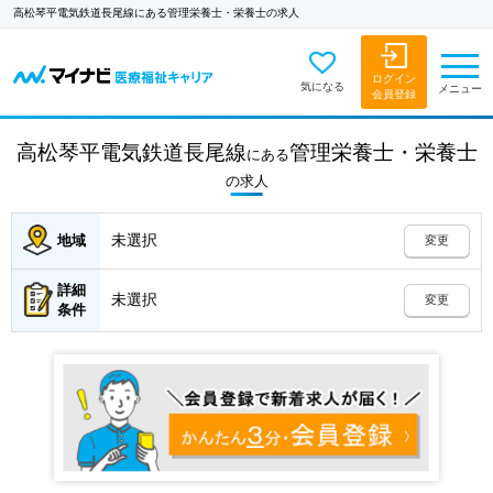
高松琴平電気鉄道長尾線にある管理栄養士・栄養士の求人
ログイン
気になる
メニュー
会員登録
高松琴平電気鉄道長尾線
管理栄養士・栄養士
にある
の
求人
未選択
地域
変更
詳細
未選択
変更
条件