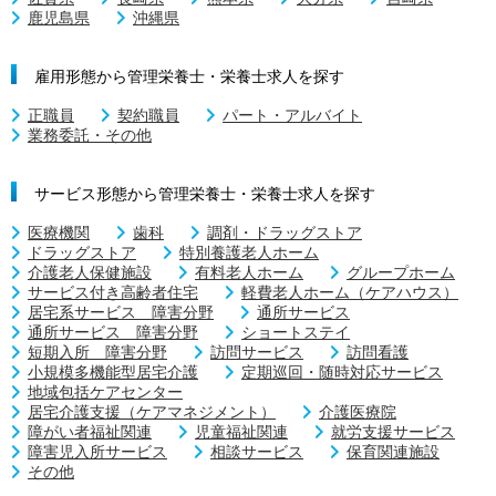
鹿児島県
沖縄県
雇用形態から管理栄養士・栄養士求人を探す
正職員
契約職員
パート・アルバイト
業務委託・その他
サービス形態から管理栄養士・栄養士求人を探す
医療機関
歯科
調剤・ドラッグストア
ドラッグストア
特別養護老人ホーム
介護老人保健施設
有料老人ホーム
グループホーム
サービス付き高齢者住宅
軽費老人ホーム（ケアハウス）
居宅系サービス 障害分野
通所サービス
通所サービス 障害分野
ショートステイ
短期入所 障害分野
訪問サービス
訪問看護
小規模多機能型居宅介護
定期巡回・随時対応サービス
地域包括ケアセンター
居宅介護支援（ケアマネジメント）
介護医療院
障がい者福祉関連
児童福祉関連
就労支援サービス
障害児入所サービス
相談サービス
保育関連施設
その他