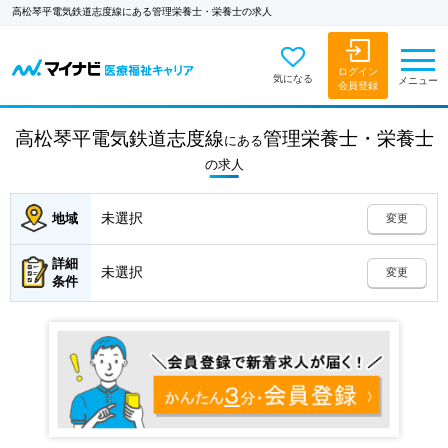
高松琴平電気鉄道志度線にある管理栄養士・栄養士の求人
ログイン
気になる
メニュー
会員登録
高松琴平電気鉄道志度線
管理栄養士・栄養士
にある
の
求人
未選択
地域
変更
詳細
未選択
変更
条件