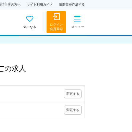
用担当者の方へ
サイト利用ガイド
履歴書を作成する
ログイン
気になる
メニュー
会員登録
士
の
求人
変更
する
変更
する