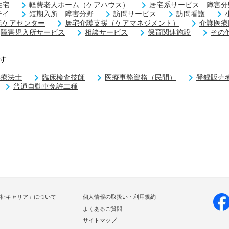
住宅
軽費老人ホーム（ケアハウス）
居宅系サービス 障害分
テイ
短期入所 障害分野
訪問サービス
訪問看護
括ケアセンター
居宅介護支援（ケアマネジメント）
介護医療
障害児入所サービス
相談サービス
保育関連施設
その
す
学療法士
臨床検査技師
医療事務資格（民間）
登録販売
普通自動車免許二種
祉キャリア」について
個人情報の取扱い・利用規約
よくあるご質問
サイトマップ