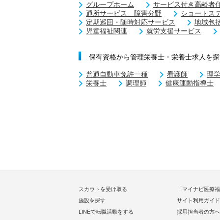
グループホーム
サービス付き高齢者
通所サービス 障害分野
ショートス
定期巡回・随時対応サービス
地域包
児童福祉関連
就労支援サービス
保有資格から管理栄養士・栄養士求人を探
普通自動車免許一種
看護師
理
栄養士
調理師
健康運動指導士
スカウトを受け取る
「マイナビ医療福
施設を探す
サイト利用ガイド
LINEで転職活動をする
採用担当者の方へ