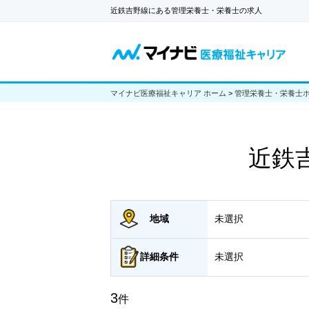
近鉄吉野線にある管理栄養士・栄養士の求人
マイナビ医療福祉キャリア ホーム
>
管理栄養士・栄養士
近鉄
地域
未選択
詳細
条件
未選択
3
件