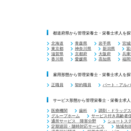
都道府県から管理栄養士・栄養士求人を探
北海道
青森県
岩手県
宮城
東京都
神奈川県
新潟県
富
滋賀県
京都府
大阪府
兵庫
香川県
愛媛県
高知県
福岡
雇用形態から管理栄養士・栄養士求人を探
正職員
契約職員
パート・アル
サービス形態から管理栄養士・栄養士求人
医療機関
歯科
調剤・ドラッグ
グループホーム
サービス付き高齢者
通所サービス 障害分野
ショートス
定期巡回・随時対応サービス
地域包