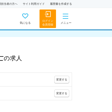
用担当者の方へ
サイト利用ガイド
履歴書を作成する
ログイン
気になる
メニュー
会員登録
士
の
求人
変更
する
変更
する