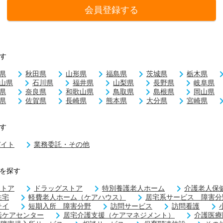
会員登録する
す
県
秋田県
山形県
福島県
茨城県
栃木県
山県
石川県
福井県
山梨県
長野県
岐阜県
県
奈良県
和歌山県
鳥取県
島根県
岡山県
県
佐賀県
長崎県
熊本県
大分県
宮崎県
す
バイト
業務委託・その他
を探す
ストア
ドラッグストア
特別養護老人ホーム
介護老人保
住宅
軽費老人ホーム（ケアハウス）
居宅系サービス 障害分
テイ
短期入所 障害分野
訪問サービス
訪問看護
括ケアセンター
居宅介護支援（ケアマネジメント）
介護医療