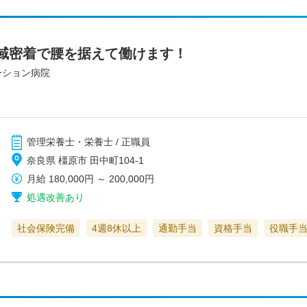
域密着で腰を据えて働けます！
ーション病院
管理栄養士・栄養士 / 正職員
奈良県 橿原市 田中町104-1
月給
180,000円
～
200,000円
処遇改善あり
社会保険完備
4週8休以上
通勤手当
資格手当
役職手