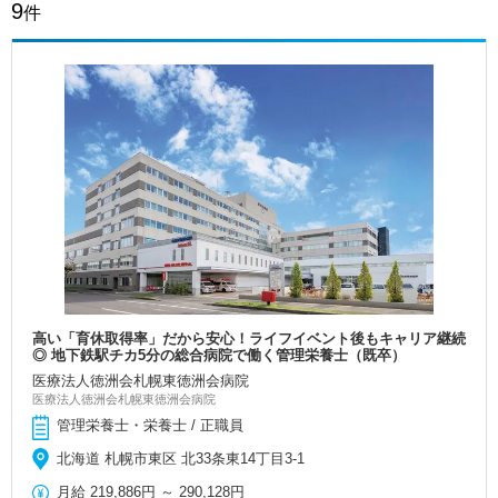
9
件
高い「育休取得率」だから安心！ライフイベント後もキャリア継続
◎ 地下鉄駅チカ5分の総合病院で働く管理栄養士（既卒）
医療法人徳洲会札幌東徳洲会病院
医療法人徳洲会札幌東徳洲会病院
管理栄養士・栄養士 / 正職員
北海道 札幌市東区 北33条東14丁目3-1
月給
219,886円
～
290,128円