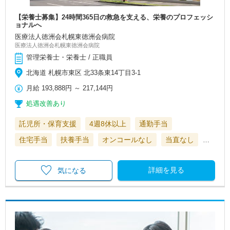
【栄養士募集】24時間365日の救急を支える、栄養のプロフェッシ
ョナルへ
医療法人徳洲会札幌東徳洲会病院
医療法人徳洲会札幌東徳洲会病院
管理栄養士・栄養士 / 正職員
北海道 札幌市東区 北33条東14丁目3-1
月給
193,888円
～
217,144円
処遇改善あり
託児所・保育支援
4週8休以上
通勤手当
住宅手当
扶養手当
オンコールなし
当直なし
…
詳細を見る
気になる