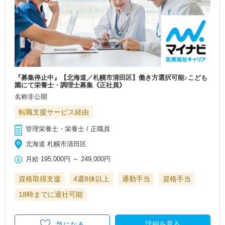
『募集停止中』【北海道／札幌市清田区】働き方選択可能♪こども
園にて栄養士・調理士募集《正社員》
名称非公開
転職支援サービス経由
管理栄養士・栄養士 / 正職員
北海道 札幌市清田区
月給
195,000円
～
249,000円
資格取得支援
4週8休以上
通勤手当
資格手当
18時までに退社可能
詳細を見る
気になる