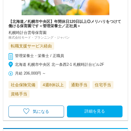
【北海道／札幌市中央区】年間休日120日以上◎メリハリをつけて
働ける保育園です＜管理栄養士／正社員＞
札幌時計台雲母保育園
株式会社モード・プランニング・ジャパン
転職支援サービス経由
管理栄養士・栄養士 / 正職員
北海道 札幌市中央区 北一条西2-1 札幌時計台ビル2F
月給
206,000円
～
社会保険完備
4週8休以上
通勤手当
住宅手当
資格手当
詳細を見る
気になる