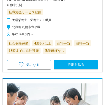
名称非公開
転職支援サービス経由
管理栄養士・栄養士 / 正職員
北海道 札幌市豊平区
年収
320万円
～
社会保険完備
4週8休以上
住宅手当
資格手当
18時までに退社可能
残業ほぼなし
詳細を見る
気になる