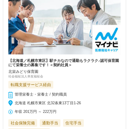
【北海道／札幌市東区】駅チカなので通勤もラクラク♪認可保育園
にて栄養士の募集です！＜契約社員＞
北栄みどり保育園
社会福祉法人幸友福祉会
転職支援サービス経由
管理栄養士・栄養士 / 契約職員
北海道 札幌市東区 北32条東13丁目1-26
年収
201万円
～
222万円
社会保険完備
通勤手当
住宅手当