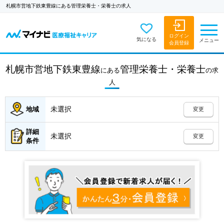
札幌市営地下鉄東豊線にある管理栄養士・栄養士の求人
ログイン
気になる
メニュー
会員登録
札幌市営地下鉄東豊線
管理栄養士・栄養士
にある
の
求
人
未選択
地域
変更
詳細
未選択
変更
条件