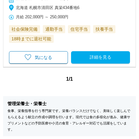
北海道 札幌市清田区 真栄434番地6
月給
202,000円
～
250,000円
社会保険完備
通勤手当
住宅手当
扶養手当
18時までに退社可能
詳細を見る
気になる
1/1
管理栄養士・栄養士
食事、栄養指導を行う専門家です。栄養バランスだけでなく、美味しく楽しんで
もらえるよう献立の作成や調理を行います。現代では食の多様化が進み、健康サ
プリメントなどの予防医療や小児の食育・アレルギー対応でも活躍をしていま
す。