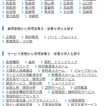
鳥取県
島根県
岡山県
広島県
山口県
徳島県
香川県
愛媛県
高知県
福岡県
佐賀県
長崎県
熊本県
大分県
宮崎県
鹿児島県
沖縄県
雇用形態から管理栄養士・栄養士求人を探す
正職員
契約職員
パート・アルバイト
業務委託・その他
サービス形態から管理栄養士・栄養士求人を探す
医療機関
歯科
調剤・ドラッグストア
ドラッグストア
特別養護老人ホーム
介護老人保健施設
有料老人ホーム
グループホーム
サービス付き高齢者住宅
軽費老人ホーム（ケアハウス）
居宅系サービス 障害分野
通所サービス
通所サービス 障害分野
ショートステイ
短期入所 障害分野
訪問サービス
訪問看護
小規模多機能型居宅介護
定期巡回・随時対応サービス
地域包括ケアセンター
居宅介護支援（ケアマネジメント）
介護医療院
障がい者福祉関連
児童福祉関連
就労支援サービス