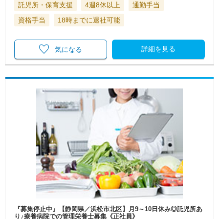
託児所・保育支援
4週8休以上
通勤手当
資格手当
18時までに退社可能
詳細を見る
気になる
『募集停止中』【静岡県／浜松市北区】月9～10日休み◎託児所あ
り♪療養病院での管理栄養士募集《正社員》