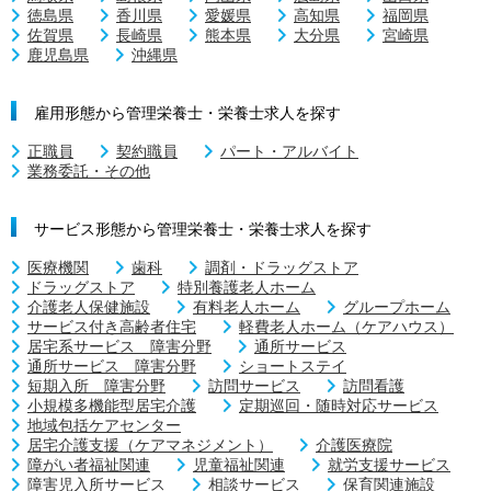
徳島県
香川県
愛媛県
高知県
福岡県
佐賀県
長崎県
熊本県
大分県
宮崎県
鹿児島県
沖縄県
雇用形態から管理栄養士・栄養士求人を探す
正職員
契約職員
パート・アルバイト
業務委託・その他
サービス形態から管理栄養士・栄養士求人を探す
医療機関
歯科
調剤・ドラッグストア
ドラッグストア
特別養護老人ホーム
介護老人保健施設
有料老人ホーム
グループホーム
サービス付き高齢者住宅
軽費老人ホーム（ケアハウス）
居宅系サービス 障害分野
通所サービス
通所サービス 障害分野
ショートステイ
短期入所 障害分野
訪問サービス
訪問看護
小規模多機能型居宅介護
定期巡回・随時対応サービス
地域包括ケアセンター
居宅介護支援（ケアマネジメント）
介護医療院
障がい者福祉関連
児童福祉関連
就労支援サービス
障害児入所サービス
相談サービス
保育関連施設