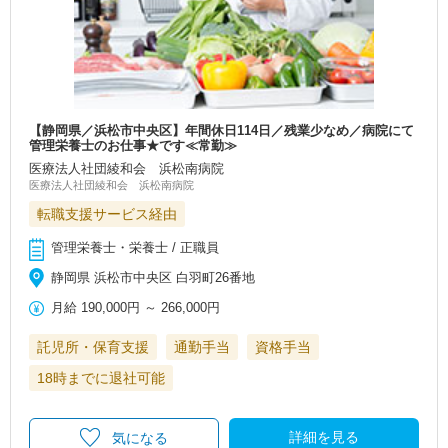
【静岡県／浜松市中央区】年間休日114日／残業少なめ／病院にて
管理栄養士のお仕事★です≪常勤≫
医療法人社団綾和会 浜松南病院
医療法人社団綾和会 浜松南病院
転職支援サービス経由
管理栄養士・栄養士 / 正職員
静岡県 浜松市中央区 白羽町26番地
月給
190,000円
～
266,000円
託児所・保育支援
通勤手当
資格手当
18時までに退社可能
詳細を見る
気になる