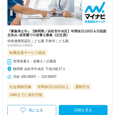
『募集停止中』【静岡県／浜松市中央区】年間休日120日＆日祝固
定休み♪保育園での栄養士募集《正社員》
幼保連携型認定こども園 天林寺こども園
社会福祉法人真徳会
転職支援サービス経由
管理栄養士・栄養士 / 正職員
静岡県 浜松市中央区 下池川町27-1
月給
186,000円
～
224,000円
社会保険完備
年間休日120日以上
通勤手当
18時までに退社可能
詳細を見る
気になる