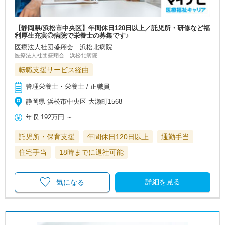
【静岡県/浜松市中央区】年間休日120日以上／託児所・研修など福
利厚生充実◎病院で栄養士の募集です♪
医療法人社団盛翔会 浜松北病院
医療法人社団盛翔会 浜松北病院
転職支援サービス経由
管理栄養士・栄養士 / 正職員
静岡県 浜松市中央区 大瀬町1568
年収
192万円
～
託児所・保育支援
年間休日120日以上
通勤手当
住宅手当
18時までに退社可能
詳細を見る
気になる