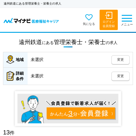
遠州鉄道にある管理栄養士・栄養士の求人
ログイン
気になる
メニュー
会員登録
遠州鉄道
管理栄養士・栄養士
にある
の
求人
未選択
地域
変更
詳細
未選択
変更
条件
13
件