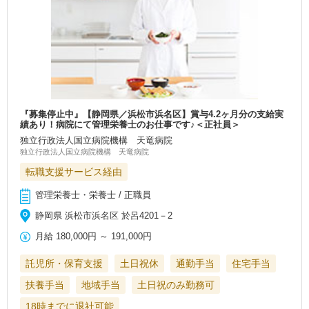
『募集停止中』【静岡県／浜松市浜名区】賞与4.2ヶ月分の支給実
績あり！病院にて管理栄養士のお仕事です♪＜正社員＞
独立行政法人国立病院機構 天竜病院
独立行政法人国立病院機構 天竜病院
転職支援サービス経由
管理栄養士・栄養士 / 正職員
静岡県 浜松市浜名区 於呂4201－2
月給
180,000円
～
191,000円
託児所・保育支援
土日祝休
通勤手当
住宅手当
扶養手当
地域手当
土日祝のみ勤務可
18時までに退社可能