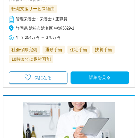
転職支援サービス経由
管理栄養士・栄養士 / 正職員
静岡県 浜松市浜名区 中瀬3829-1
年収
254万円
～
378万円
社会保険完備
通勤手当
住宅手当
扶養手当
18時までに退社可能
詳細を見る
気になる