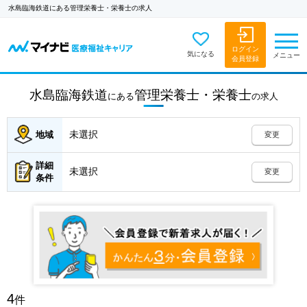
水島臨海鉄道にある管理栄養士・栄養士の求人
ログイン
気になる
メニュー
会員登録
水島臨海鉄道
管理栄養士・栄養士
にある
の
求人
未選択
地域
変更
詳細
未選択
変更
条件
4
件