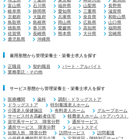
埼玉県
千葉県
東京都
神奈川県
新潟県
富山県
石川県
福井県
山梨県
長野県
岐阜県
静岡県
愛知県
三重県
滋賀県
京都府
大阪府
兵庫県
奈良県
和歌山県
鳥取県
島根県
岡山県
広島県
山口県
徳島県
香川県
愛媛県
高知県
福岡県
佐賀県
長崎県
熊本県
大分県
宮崎県
鹿児島県
沖縄県
雇用形態から管理栄養士・栄養士求人を探す
正職員
契約職員
パート・アルバイト
業務委託・その他
サービス形態から管理栄養士・栄養士求人を探す
医療機関
歯科
調剤・ドラッグストア
ドラッグストア
特別養護老人ホーム
介護老人保健施設
有料老人ホーム
グループホーム
サービス付き高齢者住宅
軽費老人ホーム（ケアハウス）
居宅系サービス 障害分野
通所サービス
通所サービス 障害分野
ショートステイ
短期入所 障害分野
訪問サービス
訪問看護
小規模多機能型居宅介護
定期巡回・随時対応サービス