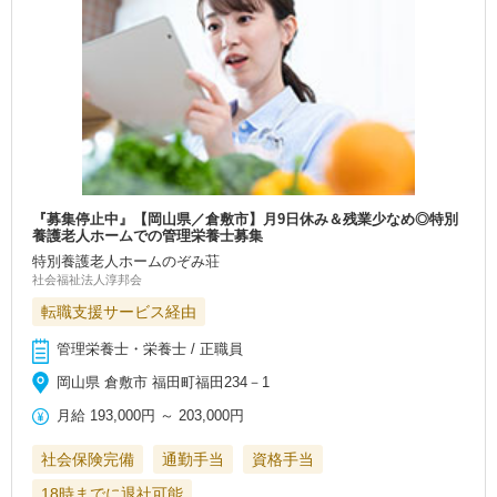
『募集停止中』【岡山県／倉敷市】月9日休み＆残業少なめ◎特別
養護老人ホームでの管理栄養士募集
特別養護老人ホームのぞみ荘
社会福祉法人淳邦会
転職支援サービス経由
管理栄養士・栄養士 / 正職員
岡山県 倉敷市 福田町福田234－1
月給
193,000円
～
203,000円
社会保険完備
通勤手当
資格手当
18時までに退社可能