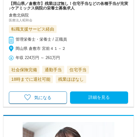
【岡山県／倉敷市】残業ほぼ無し！住宅手当などの各種手当が充実
♪ケアミックス病院の栄養士募集求人
倉敷北病院
医療法人昭和会
転職支援サービス経由
管理栄養士・栄養士 / 正職員
岡山県 倉敷市 宮前４１－２
年収
224万円
～
261万円
社会保険完備
通勤手当
住宅手当
18時までに退社可能
残業ほぼなし
詳細を見る
気になる