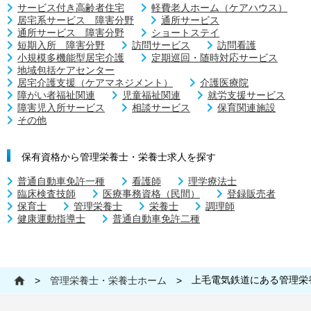
サービス付き高齢者住宅
軽費老人ホーム（ケアハウス）
居宅系サービス 障害分野
通所サービス
通所サービス 障害分野
ショートステイ
短期入所 障害分野
訪問サービス
訪問看護
小規模多機能型居宅介護
定期巡回・随時対応サービス
地域包括ケアセンター
居宅介護支援（ケアマネジメント）
介護医療院
障がい者福祉関連
児童福祉関連
就労支援サービス
障害児入所サービス
相談サービス
保育関連施設
その他
保有資格から管理栄養士・栄養士求人を探す
普通自動車免許一種
看護師
理学療法士
臨床検査技師
医療事務資格（民間）
登録販売者
保育士
管理栄養士
栄養士
調理師
健康運動指導士
普通自動車免許二種
上毛電気鉄道にある管理栄
>
管理栄養士・栄養士ホーム
>