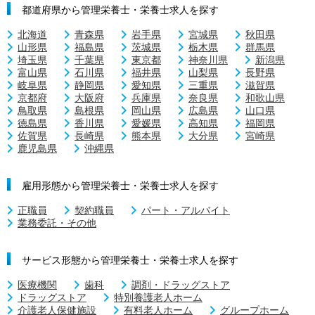
都道府県から管理栄養士・栄養士求人を探す
北海道
青森県
岩手県
宮城県
秋田県
山形県
福島県
茨城県
栃木県
群馬県
埼玉県
千葉県
東京都
神奈川県
新潟県
富山県
石川県
福井県
山梨県
長野県
岐阜県
静岡県
愛知県
三重県
滋賀県
京都府
大阪府
兵庫県
奈良県
和歌山県
鳥取県
島根県
岡山県
広島県
山口県
徳島県
香川県
愛媛県
高知県
福岡県
佐賀県
長崎県
熊本県
大分県
宮崎県
鹿児島県
沖縄県
雇用形態から管理栄養士・栄養士求人を探す
正職員
契約職員
パート・アルバイト
業務委託・その他
サービス形態から管理栄養士・栄養士求人を探す
医療機関
歯科
調剤・ドラッグストア
ドラッグストア
特別養護老人ホーム
介護老人保健施設
有料老人ホーム
グループホーム