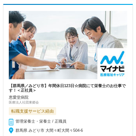
【群馬県／みどり市】年間休日123日☆病院にて栄養士のお仕事で
す！＜正社員＞
恵愛堂病院
医療法人社団東郷会
転職支援サービス経由
管理栄養士・栄養士 / 正職員
群馬県 みどり市 大間々町大間々504-6