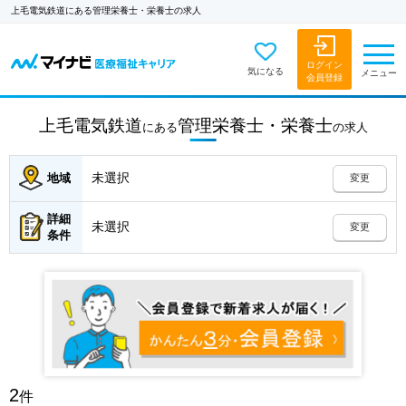
上毛電気鉄道にある管理栄養士・栄養士の求人
ログイン
気になる
メニュー
会員登録
上毛電気鉄道
管理栄養士・栄養士
にある
の
求人
未選択
地域
変更
詳細
未選択
変更
条件
2
件