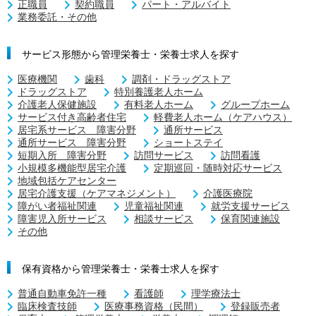
正職員
契約職員
パート・アルバイト
業務委託・その他
サービス形態から管理栄養士・栄養士求人を探す
医療機関
歯科
調剤・ドラッグストア
ドラッグストア
特別養護老人ホーム
介護老人保健施設
有料老人ホーム
グループホーム
サービス付き高齢者住宅
軽費老人ホーム（ケアハウス）
居宅系サービス 障害分野
通所サービス
通所サービス 障害分野
ショートステイ
短期入所 障害分野
訪問サービス
訪問看護
小規模多機能型居宅介護
定期巡回・随時対応サービス
地域包括ケアセンター
居宅介護支援（ケアマネジメント）
介護医療院
障がい者福祉関連
児童福祉関連
就労支援サービス
障害児入所サービス
相談サービス
保育関連施設
その他
保有資格から管理栄養士・栄養士求人を探す
普通自動車免許一種
看護師
理学療法士
臨床検査技師
医療事務資格（民間）
登録販売者