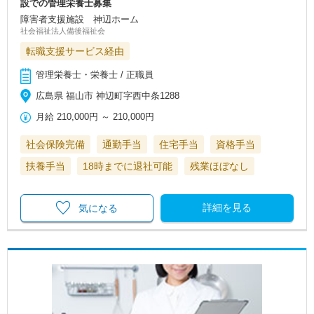
設での管理栄養士募集
障害者支援施設 神辺ホーム
社会福祉法人備後福祉会
転職支援サービス経由
管理栄養士・栄養士 / 正職員
広島県 福山市 神辺町字西中条1288
月給
210,000円
～
210,000円
社会保険完備
通勤手当
住宅手当
資格手当
扶養手当
18時までに退社可能
残業ほぼなし
詳細を見る
気になる