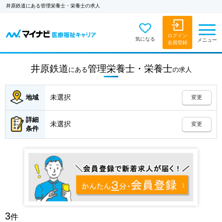
井原鉄道にある管理栄養士・栄養士の求人
ログイン
気になる
メニュー
会員登録
井原鉄道
管理栄養士・栄養士
にある
の
求人
未選択
地域
変更
詳細
未選択
変更
条件
3
件