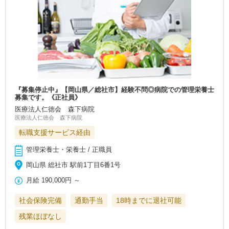
『募集停止中』【岡山県／総社市】経験不問◎病院での管理栄養士
募集です。《正社員》
医療法人仁徳会 森下病院
医療法人仁徳会 森下病院
転職支援サービス経由
管理栄養士・栄養士 / 正職員
岡山県 総社市 駅前1丁目6番1号
月給
190,000円
～
社会保険完備
通勤手当
18時までに退社可能
残業ほぼなし