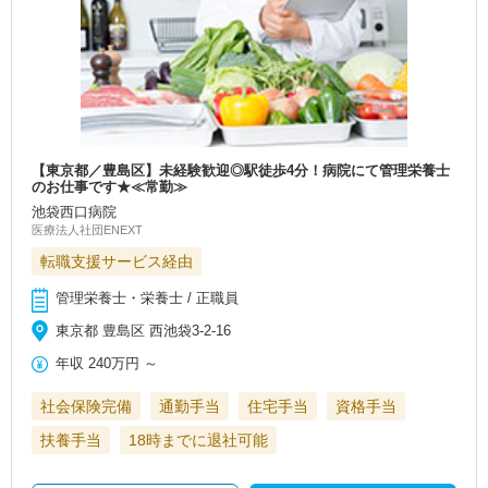
【東京都／豊島区】未経験歓迎◎駅徒歩4分！病院にて管理栄養士
のお仕事です★≪常勤≫
池袋西口病院
医療法人社団ENEXT
転職支援サービス経由
管理栄養士・栄養士 / 正職員
東京都 豊島区 西池袋3-2-16
年収
240万円
～
社会保険完備
通勤手当
住宅手当
資格手当
扶養手当
18時までに退社可能