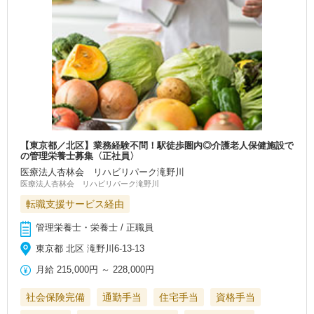
【東京都／北区】業務経験不問！駅徒歩圏内◎介護老人保健施設で
の管理栄養士募集〈正社員〉
医療法人杏林会 リハビリパーク滝野川
医療法人杏林会 リハビリパーク滝野川
転職支援サービス経由
管理栄養士・栄養士 / 正職員
東京都 北区 滝野川6-13-13
月給
215,000円
～
228,000円
社会保険完備
通勤手当
住宅手当
資格手当