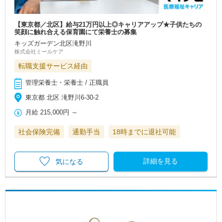
【東京都／北区】給与21万円以上◎キャリアアップ★子供たちの
笑顔に触れ合える保育園にて栄養士の募集
キッズガーデン北区滝野川
株式会社ミールケア
転職支援サービス経由
管理栄養士・栄養士 / 正職員
東京都 北区 滝野川6-30-2
月給
215,000円
～
社会保険完備
通勤手当
18時までに退社可能
詳細を見る
気になる