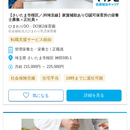
【さいたま市桜区／JR埼京線】家賃補助あり◎認可保育所の栄養
士募集＜正社員＞
ひまわりDO・DO第2保育園
社会福祉法人ひまわり乳児保育園
転職支援サービス経由
管理栄養士・栄養士 / 正職員
埼玉県 さいたま市桜区 神田595-1
月給
215,000円
～
225,000円
社会保険完備
住宅手当
18時までに退社可能
詳細を見る
気になる