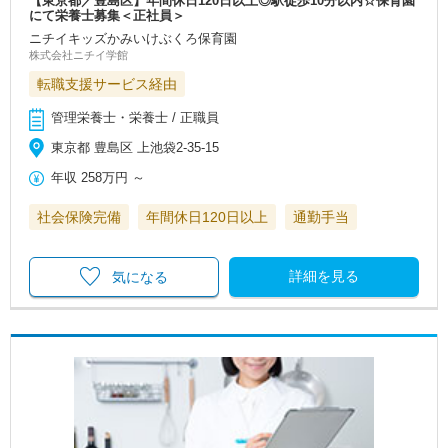
【東京都／豊島区】年間休日120日以上◎駅徒歩10分以内☆保育園
にて栄養士募集＜正社員＞
ニチイキッズかみいけぶくろ保育園
株式会社ニチイ学館
転職支援サービス経由
管理栄養士・栄養士 / 正職員
東京都 豊島区 上池袋2-35-15
年収
258万円
～
社会保険完備
年間休日120日以上
通勤手当
詳細を見る
気になる