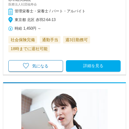
医療法人社団福寿会
管理栄養士・栄養士 / パート・アルバイト
東京都 北区 赤羽2-64-13
時給
1,450円
～
社会保険完備
通勤手当
週3日勤務可
18時までに退社可能
詳細を見る
気になる