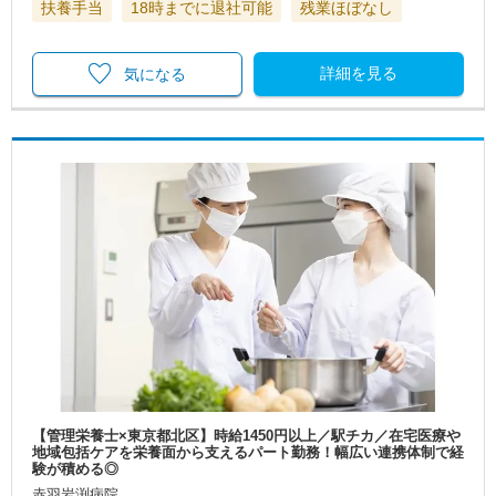
扶養手当
18時までに退社可能
残業ほぼなし
詳細を見る
気になる
【管理栄養士×東京都北区】時給1450円以上／駅チカ／在宅医療や
地域包括ケアを栄養面から支えるパート勤務！幅広い連携体制で経
験が積める◎
赤羽岩渕病院