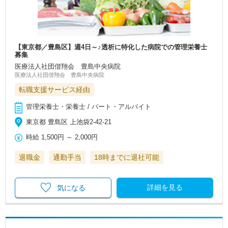
【東京都／豊島区】週4日～♪透析に特化した病院での管理栄養士
募集
医療法人社団偕翔会 豊島中央病院
医療法人社団偕翔会 豊島中央病院
転職支援サービス経由
管理栄養士・栄養士 / パート・アルバイト
東京都 豊島区 上池袋2-42-21
時給
1,500円
～
2,000円
退職金
通勤手当
18時までに退社可能
詳細を見る
気になる