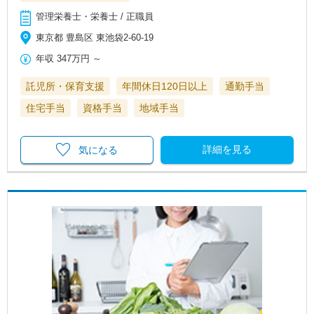
管理栄養士・栄養士 / 正職員
東京都 豊島区 東池袋2-60-19
年収
347万円
～
託児所・保育支援
年間休日120日以上
通勤手当
住宅手当
資格手当
地域手当
詳細を見る
気になる