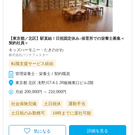
【東京都／北区】駅直結！日祝固定休み♪保育所での栄養士募集＜
契約社員＞
キッズハーモニー・たきのがわ
株式会社パソナフォスター
転職支援サービス経由
管理栄養士・栄養士 / 契約職員
東京都 北区 滝野川7-4-1 JR板橋東口ビル2階
月給
200,000円
～
210,000円
社会保険完備
土日祝休
通勤手当
土日祝のみ勤務可
18時までに退社可能
詳細を見る
気になる