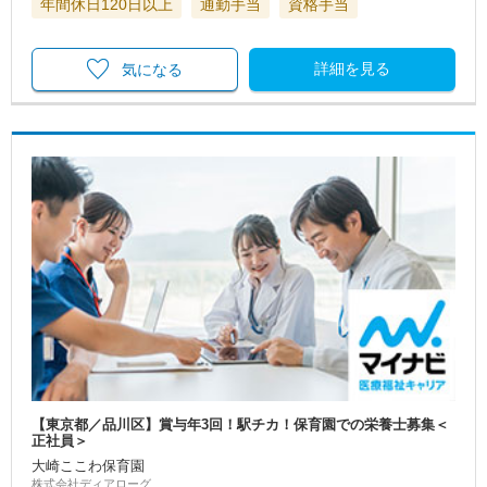
年間休日120日以上
通勤手当
資格手当
詳細を見る
気になる
【東京都／品川区】賞与年3回！駅チカ！保育園での栄養士募集＜
正社員＞
大崎ここわ保育園
株式会社ディアローグ