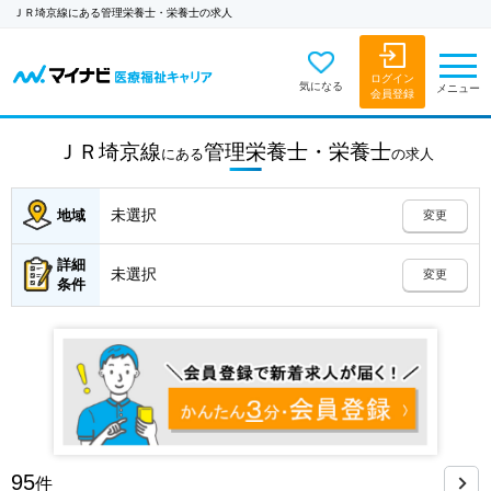
ＪＲ埼京線にある管理栄養士・栄養士の求人
ログイン
気になる
メニュー
会員登録
ＪＲ埼京線
管理栄養士・栄養士
にある
の
求人
未選択
地域
変更
詳細
未選択
変更
条件
95
件