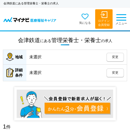
会津鉄道にある管理栄養士・栄養士の求人
ログイン
気になる
メニュー
会員登録
会津鉄道
管理栄養士・栄養士
にある
の
求人
未選択
地域
変更
詳細
未選択
変更
条件
1
件