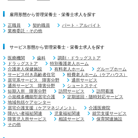
雇用形態から管理栄養士・栄養士求人を探す
正職員
契約職員
パート・アルバイト
業務委託・その他
サービス形態から管理栄養士・栄養士求人を探す
医療機関
歯科
調剤・ドラッグストア
ドラッグストア
特別養護老人ホーム
介護老人保健施設
有料老人ホーム
グループホーム
サービス付き高齢者住宅
軽費老人ホーム（ケアハウス）
居宅系サービス 障害分野
通所サービス
通所サービス 障害分野
ショートステイ
短期入所 障害分野
訪問サービス
訪問看護
小規模多機能型居宅介護
定期巡回・随時対応サービス
地域包括ケアセンター
居宅介護支援（ケアマネジメント）
介護医療院
障がい者福祉関連
児童福祉関連
就労支援サービス
障害児入所サービス
相談サービス
保育関連施設
その他