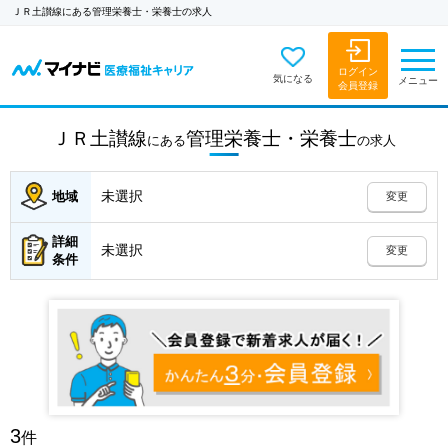
ＪＲ土讃線にある管理栄養士・栄養士の求人
ログイン
気になる
メニュー
会員登録
ＪＲ土讃線
管理栄養士・栄養士
にある
の
求人
未選択
地域
変更
詳細
未選択
変更
条件
3
件