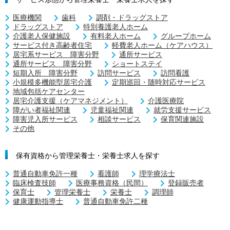
医療機関
歯科
調剤・ドラッグストア
ドラッグストア
特別養護老人ホーム
介護老人保健施設
有料老人ホーム
グループホーム
サービス付き高齢者住宅
軽費老人ホーム（ケアハウス）
居宅系サービス 障害分野
通所サービス
通所サービス 障害分野
ショートステイ
短期入所 障害分野
訪問サービス
訪問看護
小規模多機能型居宅介護
定期巡回・随時対応サービス
地域包括ケアセンター
居宅介護支援（ケアマネジメント）
介護医療院
障がい者福祉関連
児童福祉関連
就労支援サービス
障害児入所サービス
相談サービス
保育関連施設
その他
保有資格から管理栄養士・栄養士求人を探す
普通自動車免許一種
看護師
理学療法士
臨床検査技師
医療事務資格（民間）
登録販売者
保育士
管理栄養士
栄養士
調理師
健康運動指導士
普通自動車免許二種