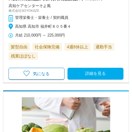
高知ケアセンターそよ風
株式会社SOYOKAZE
管理栄養士・栄養士 / 契約職員
高知県 高知市 福井町８０５番４
月給
210,000円
～
225,000円
髪型自由
社会保険完備
4週8休以上
通勤手当
残業ほぼなし
詳細を見る
気になる