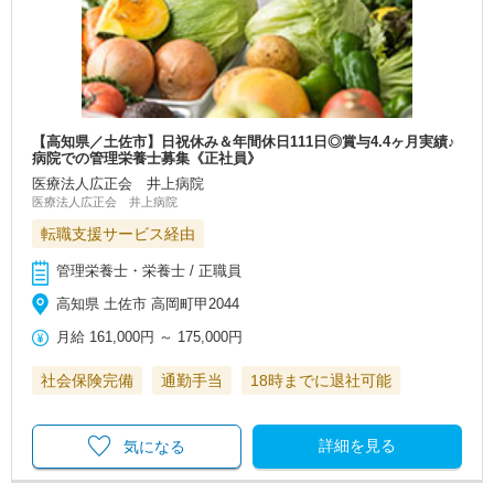
【高知県／土佐市】日祝休み＆年間休日111日◎賞与4.4ヶ月実績♪
病院での管理栄養士募集《正社員》
医療法人広正会 井上病院
医療法人広正会 井上病院
転職支援サービス経由
管理栄養士・栄養士 / 正職員
高知県 土佐市 高岡町甲2044
月給
161,000円
～
175,000円
社会保険完備
通勤手当
18時までに退社可能
詳細を見る
気になる