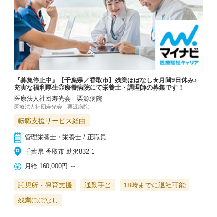
『募集停止中』【千葉県／香取市】残業ほぼなし★月間9日休み♪
充実な福利厚生◎療養病院にて栄養士・調理師の募集です！
医療法人社団寿光会 栗源病院
医療法人社団寿光会 栗源病院
転職支援サービス経由
管理栄養士・栄養士 / 正職員
千葉県 香取市 助沢832-1
月給
160,000円
～
託児所・保育支援
通勤手当
18時までに退社可能
残業ほぼなし