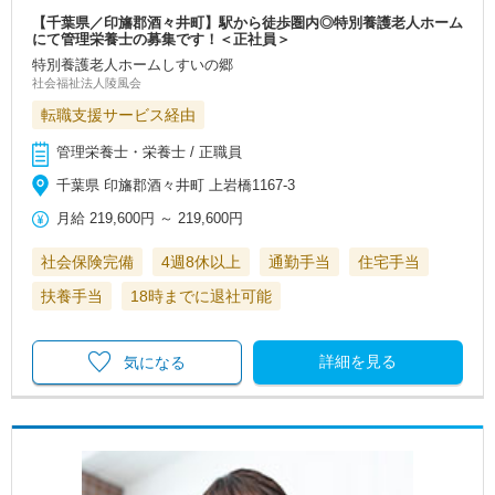
【千葉県／印旛郡酒々井町】駅から徒歩圏内◎特別養護老人ホーム
にて管理栄養士の募集です！＜正社員＞
特別養護老人ホームしすいの郷
社会福祉法人陵風会
転職支援サービス経由
管理栄養士・栄養士 / 正職員
千葉県 印旛郡酒々井町 上岩橋1167-3
月給
219,600円
～
219,600円
社会保険完備
4週8休以上
通勤手当
住宅手当
扶養手当
18時までに退社可能
詳細を見る
気になる