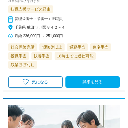
社会福祉法人すはま会
転職支援サービス経由
管理栄養士・栄養士 / 正職員
千葉県 成田市 川栗８４２－４
月給
236,000円
～
251,000円
社会保険完備
4週8休以上
通勤手当
住宅手当
役職手当
扶養手当
18時までに退社可能
残業ほぼなし
詳細を見る
気になる