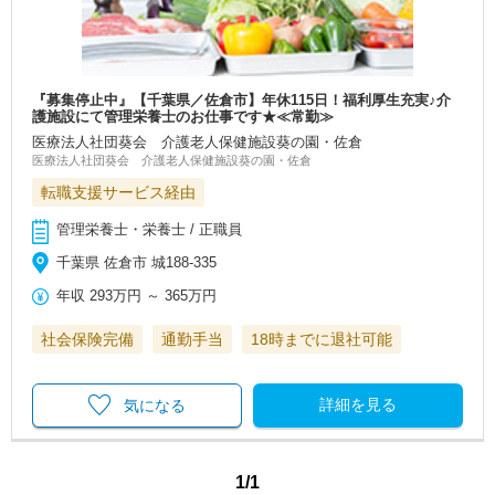
『募集停止中』【千葉県／佐倉市】年休115日！福利厚生充実♪介
護施設にて管理栄養士のお仕事です★≪常勤≫
医療法人社団葵会 介護老人保健施設葵の園・佐倉
医療法人社団葵会 介護老人保健施設葵の園・佐倉
転職支援サービス経由
管理栄養士・栄養士 / 正職員
千葉県 佐倉市 城188-335
年収
293万円
～
365万円
社会保険完備
通勤手当
18時までに退社可能
詳細を見る
気になる
1/1