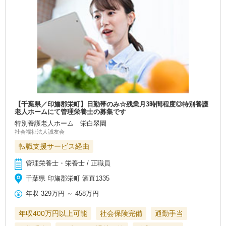
【千葉県／印旛郡栄町】日勤帯のみ☆残業月3時間程度◎特別養護
老人ホームにて管理栄養士の募集です
特別養護老人ホーム 栄白翠園
社会福祉法人誠友会
転職支援サービス経由
管理栄養士・栄養士 / 正職員
千葉県 印旛郡栄町 酒直1335
年収
329万円
～
458万円
年収400万円以上可能
社会保険完備
通勤手当