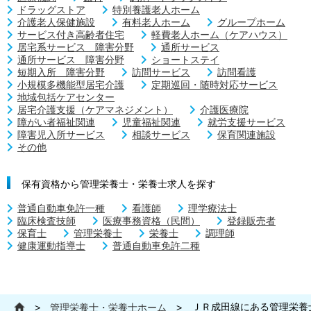
ドラッグストア
特別養護老人ホーム
介護老人保健施設
有料老人ホーム
グループホーム
サービス付き高齢者住宅
軽費老人ホーム（ケアハウス）
居宅系サービス 障害分野
通所サービス
通所サービス 障害分野
ショートステイ
短期入所 障害分野
訪問サービス
訪問看護
小規模多機能型居宅介護
定期巡回・随時対応サービス
地域包括ケアセンター
居宅介護支援（ケアマネジメント）
介護医療院
障がい者福祉関連
児童福祉関連
就労支援サービス
障害児入所サービス
相談サービス
保育関連施設
その他
保有資格から管理栄養士・栄養士求人を探す
普通自動車免許一種
看護師
理学療法士
臨床検査技師
医療事務資格（民間）
登録販売者
保育士
管理栄養士
栄養士
調理師
健康運動指導士
普通自動車免許二種
ＪＲ成田線にある管理栄養
>
管理栄養士・栄養士ホーム
>