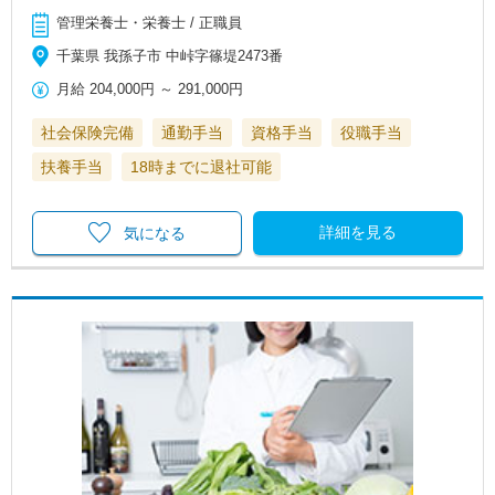
管理栄養士・栄養士 / 正職員
千葉県 我孫子市 中峠字篠堤2473番
月給
204,000円
～
291,000円
社会保険完備
通勤手当
資格手当
役職手当
扶養手当
18時までに退社可能
詳細を見る
気になる