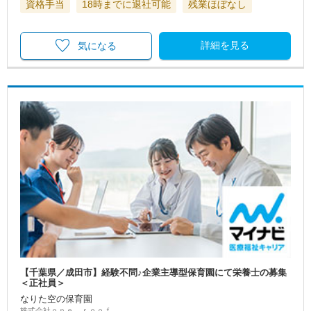
資格手当
18時までに退社可能
残業ほぼなし
詳細を見る
気になる
【千葉県／成田市】経験不問♪企業主導型保育園にて栄養士の募集
＜正社員＞
なりた空の保育園
株式会社ｏｎｅ ｒｏｏｆ