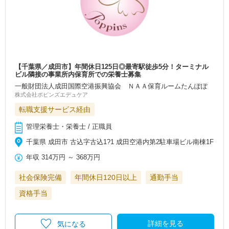
【千葉県／成田市】年間休日125日◎最寄駅徒歩5分！ターミナル
ビル隣接の事業所内保育所での栄養士募集
一般財団法人成田国際空港振興協会 ＮＡＡ保育ルームたんぽぽ
株式会社ポピンズエデュケア
転職支援サービス経由
管理栄養士・栄養士 / 正職員
千葉県 成田市 古込字古込1?1 成田空港内第2駐車場ビル南棟1F
年収
314万円
～
368万円
社会保険完備
年間休日120日以上
通勤手当
資格手当
詳細を見る
気になる