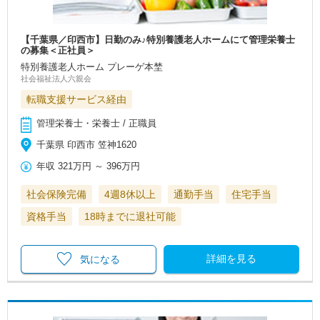
【千葉県／印西市】日勤のみ♪特別養護老人ホームにて管理栄養士
の募集＜正社員＞
特別養護老人ホーム プレーゲ本埜
社会福祉法人六親会
転職支援サービス経由
管理栄養士・栄養士 / 正職員
千葉県 印西市 笠神1620
年収
321万円
～
396万円
社会保険完備
4週8休以上
通勤手当
住宅手当
資格手当
18時までに退社可能
詳細を見る
気になる