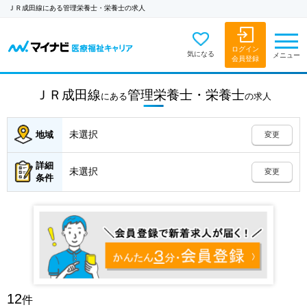
ＪＲ成田線にある管理栄養士・栄養士の求人
ログイン
気になる
メニュー
会員登録
ＪＲ成田線
管理栄養士・栄養士
にある
の
求人
未選択
地域
変更
詳細
未選択
変更
条件
12
件