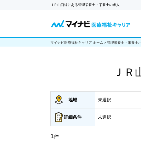
ＪＲ山口線にある管理栄養士・栄養士の求人
マイナビ医療福祉キャリア ホーム
>
管理栄養士・栄養士
ＪＲ
地域
未選択
詳細
条件
未選択
1
件