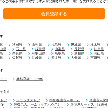
すると検索条件に合致する求人が公開された際、通知を受け取ることが
会員登録する
す
県
秋田県
山形県
福島県
茨城県
栃木県
山県
石川県
福井県
山梨県
長野県
岐阜県
県
奈良県
和歌山県
鳥取県
島根県
岡山県
県
佐賀県
長崎県
熊本県
大分県
宮崎県
す
バイト
業務委託・その他
を探す
ストア
ドラッグストア
特別養護老人ホーム
介護老人保
住宅
軽費老人ホーム（ケアハウス）
居宅系サービス 障害分