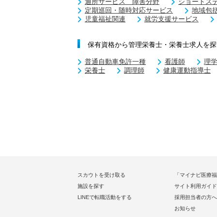
通所サービス 障害分野
ショートス
定期巡回・随時対応サービス
地域包
児童福祉関連
就労支援サービス
保有資格から管理栄養士・栄養士求人を探
普通自動車免許一種
看護師
理
栄養士
調理師
健康運動指導士
スカウトを受け取る
「マイナビ医療福
施設を探す
サイト利用ガイド
LINEで転職活動をする
採用担当者の方へ
お知らせ