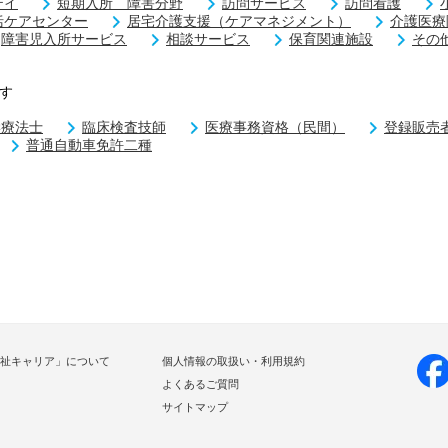
テイ
短期入所 障害分野
訪問サービス
訪問看護
括ケアセンター
居宅介護支援（ケアマネジメント）
介護医療
障害児入所サービス
相談サービス
保育関連施設
その
す
学療法士
臨床検査技師
医療事務資格（民間）
登録販売
普通自動車免許二種
祉キャリア」について
個人情報の取扱い・利用規約
よくあるご質問
サイトマップ