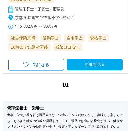
管理栄養士・栄養士 / 正職員
京都府 舞鶴市 字布敷小字中島52-1
年収
302万円
～
308万円
社会保険完備
通勤手当
住宅手当
資格手当
18時までに退社可能
残業ほぼなし
詳細を見る
気になる
1/1
管理栄養士・栄養士
食事、栄養指導を行う専門家です。栄養バランスだけでなく、美味しく楽しんで
もらえるよう献立の作成や調理を行います。現代では食の多様化が進み、健康サ
プリメントなどの予防医療や小児の食育・アレルギー対応でも活躍をしていま