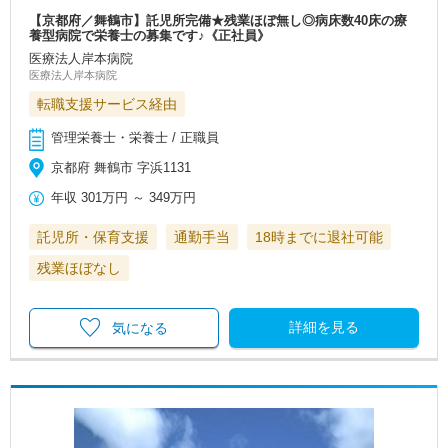
【京都府／舞鶴市】託児所完備★残業ほぼ無し◎病床数40床の療
養型病院で栄養士の募集です♪《正社員》
医療法人岸本病院
医療法人岸本病院
転職支援サービス経由
管理栄養士・栄養士 / 正職員
京都府 舞鶴市 字浜1131
年収
301万円
～
349万円
託児所・保育支援
通勤手当
18時までに退社可能
残業ほぼなし
詳細を見る
気になる