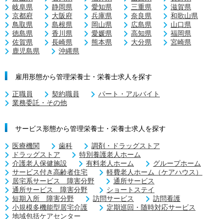
岐阜県
静岡県
愛知県
三重県
滋賀県
京都府
大阪府
兵庫県
奈良県
和歌山県
鳥取県
島根県
岡山県
広島県
山口県
徳島県
香川県
愛媛県
高知県
福岡県
佐賀県
長崎県
熊本県
大分県
宮崎県
鹿児島県
沖縄県
雇用形態から管理栄養士・栄養士求人を探す
正職員
契約職員
パート・アルバイト
業務委託・その他
サービス形態から管理栄養士・栄養士求人を探す
医療機関
歯科
調剤・ドラッグストア
ドラッグストア
特別養護老人ホーム
介護老人保健施設
有料老人ホーム
グループホーム
サービス付き高齢者住宅
軽費老人ホーム（ケアハウス）
居宅系サービス 障害分野
通所サービス
通所サービス 障害分野
ショートステイ
短期入所 障害分野
訪問サービス
訪問看護
小規模多機能型居宅介護
定期巡回・随時対応サービス
地域包括ケアセンター