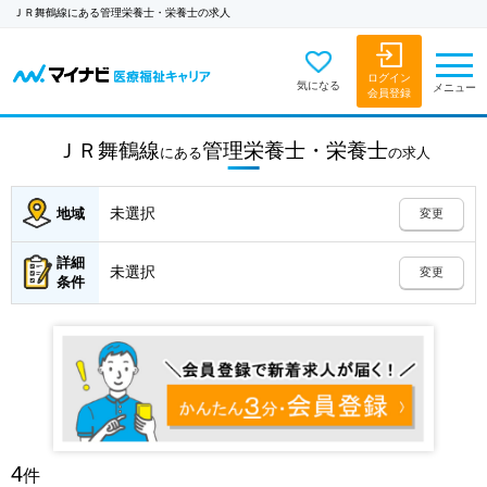
ＪＲ舞鶴線にある管理栄養士・栄養士の求人
ログイン
気になる
メニュー
会員登録
ＪＲ舞鶴線
管理栄養士・栄養士
にある
の
求人
未選択
地域
変更
詳細
未選択
変更
条件
4
件