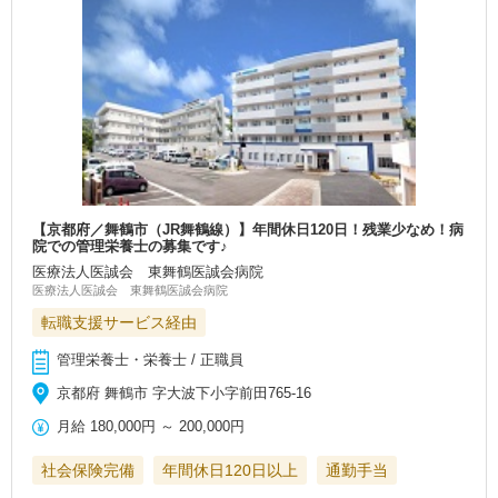
【京都府／舞鶴市（JR舞鶴線）】年間休日120日！残業少なめ！病
院での管理栄養士の募集です♪
医療法人医誠会 東舞鶴医誠会病院
医療法人医誠会 東舞鶴医誠会病院
転職支援サービス経由
管理栄養士・栄養士 / 正職員
京都府 舞鶴市 字大波下小字前田765-16
月給
180,000円
～
200,000円
社会保険完備
年間休日120日以上
通勤手当