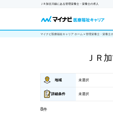
ＪＲ加古川線にある管理栄養士・栄養士の求人
マイナビ医療福祉キャリア ホーム
>
管理栄養士・栄養士
ＪＲ加
地域
未選択
詳細
条件
未選択
8
件