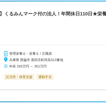
線】くるみんマーク付の法人！年間休日110日★栄
管理栄養士・栄養士 / 正職員
兵庫県 西脇市 黒田庄町田高313番地
年収
255万円
～
351万円
託児所・保育支援
通勤手当