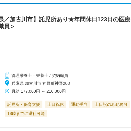
県／加古川市】託児所あり★年間休日123日の医療
職員＞
管理栄養士・栄養士 / 契約職員
兵庫県 加古川市 神野町神野203
月給
177,000円
～
216,000円
託児所・保育支援
土日祝休
通勤手当
土日祝のみ勤務可
18時までに退社可能