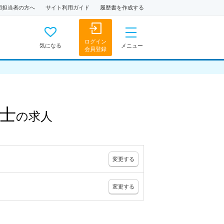
用担当者の方へ
サイト利用ガイド
履歴書を作成する
ログイン
気になる
メニュー
会員登録
士
の
求人
変更
する
変更
する