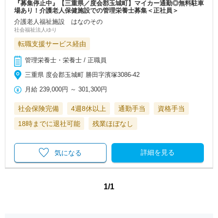
『募集停止中』【三重県／度会郡玉城町】マイカー通勤◎無料駐車
場あり！介護老人保健施設での管理栄養士募集＜正社員＞
介護老人福祉施設 はなのその
社会福祉法人ゆり
転職支援サービス経由
管理栄養士・栄養士 / 正職員
三重県 度会郡玉城町 勝田字濱塚3086‐42
月給
239,000円
～
301,300円
社会保険完備
4週8休以上
通勤手当
資格手当
18時までに退社可能
残業ほぼなし
詳細を見る
気になる
1/1