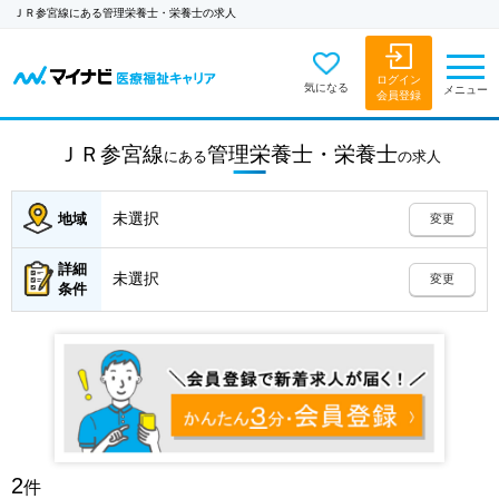
ＪＲ参宮線にある管理栄養士・栄養士の求人
ログイン
気になる
メニュー
会員登録
ＪＲ参宮線
管理栄養士・栄養士
にある
の
求人
未選択
地域
変更
詳細
未選択
変更
条件
2
件