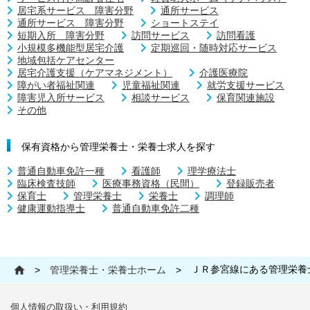
居宅系サービス 障害分野
通所サービス
通所サービス 障害分野
ショートステイ
短期入所 障害分野
訪問サービス
訪問看護
小規模多機能型居宅介護
定期巡回・随時対応サービス
地域包括ケアセンター
居宅介護支援（ケアマネジメント）
介護医療院
障がい者福祉関連
児童福祉関連
就労支援サービス
障害児入所サービス
相談サービス
保育関連施設
その他
保有資格から管理栄養士・栄養士求人を探す
普通自動車免許一種
看護師
理学療法士
臨床検査技師
医療事務資格（民間）
登録販売者
保育士
管理栄養士
栄養士
調理師
健康運動指導士
普通自動車免許二種
ＪＲ参宮線にある管理栄養
>
管理栄養士・栄養士ホーム
>
個人情報の取扱い・利用規約