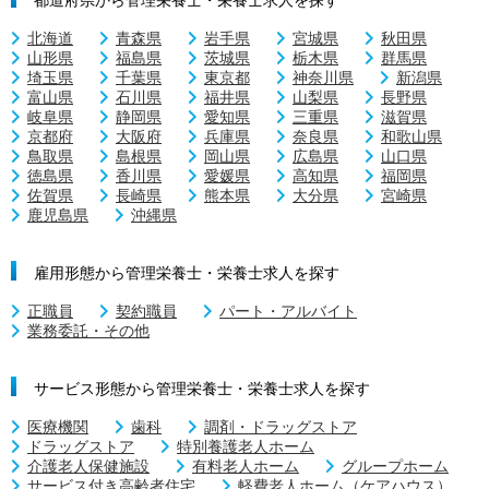
北海道
青森県
岩手県
宮城県
秋田県
山形県
福島県
茨城県
栃木県
群馬県
埼玉県
千葉県
東京都
神奈川県
新潟県
富山県
石川県
福井県
山梨県
長野県
岐阜県
静岡県
愛知県
三重県
滋賀県
京都府
大阪府
兵庫県
奈良県
和歌山県
鳥取県
島根県
岡山県
広島県
山口県
徳島県
香川県
愛媛県
高知県
福岡県
佐賀県
長崎県
熊本県
大分県
宮崎県
鹿児島県
沖縄県
雇用形態から管理栄養士・栄養士求人を探す
正職員
契約職員
パート・アルバイト
業務委託・その他
サービス形態から管理栄養士・栄養士求人を探す
医療機関
歯科
調剤・ドラッグストア
ドラッグストア
特別養護老人ホーム
介護老人保健施設
有料老人ホーム
グループホーム
サービス付き高齢者住宅
軽費老人ホーム（ケアハウス）