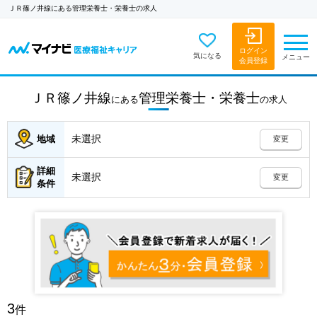
ＪＲ篠ノ井線にある管理栄養士・栄養士の求人
ログイン
気になる
メニュー
会員登録
ＪＲ篠ノ井線
管理栄養士・栄養士
にある
の
求人
未選択
地域
変更
詳細
未選択
変更
条件
3
件