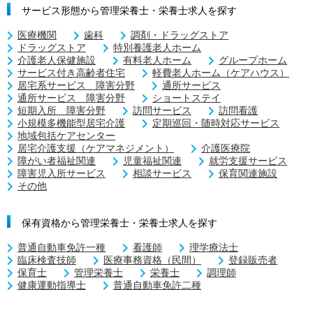
サービス形態から管理栄養士・栄養士求人を探す
医療機関
歯科
調剤・ドラッグストア
ドラッグストア
特別養護老人ホーム
介護老人保健施設
有料老人ホーム
グループホーム
サービス付き高齢者住宅
軽費老人ホーム（ケアハウス）
居宅系サービス 障害分野
通所サービス
通所サービス 障害分野
ショートステイ
短期入所 障害分野
訪問サービス
訪問看護
小規模多機能型居宅介護
定期巡回・随時対応サービス
地域包括ケアセンター
居宅介護支援（ケアマネジメント）
介護医療院
障がい者福祉関連
児童福祉関連
就労支援サービス
障害児入所サービス
相談サービス
保育関連施設
その他
保有資格から管理栄養士・栄養士求人を探す
普通自動車免許一種
看護師
理学療法士
臨床検査技師
医療事務資格（民間）
登録販売者
保育士
管理栄養士
栄養士
調理師
健康運動指導士
普通自動車免許二種