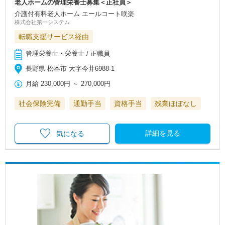
老人ホームの管理栄養士募集＜正社員＞
介護付有料老人ホーム エールコート咲楽
株式会社第一システム
転職支援サービス経由
管理栄養士・栄養士 / 正職員
長野県 松本市 大字今井6988-1
月給
230,000円
～
270,000円
社会保険完備
通勤手当
資格手当
残業ほぼなし
詳細を見る
気になる