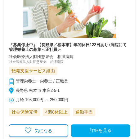
『募集停止中』【長野県／松本市】年間休日122日あり♪病院にて
管理栄養士の募集＜正社員＞
社会医療法人財団慈泉会 相澤病院
社会医療法人財団慈泉会 相澤病院
転職支援サービス経由
管理栄養士・栄養士 / 正職員
長野県 松本市 本庄2-5-1
月給
195,000円
～
250,000円
社会保険完備
4週8休以上
通勤手当
詳細を見る
気になる