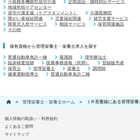
小規模多機能型居宅介護
定期巡回・随時対応サービス
地域包括ケアセンター
居宅介護支援（ケアマネジメント）
介護医療院
障がい者福祉関連
児童福祉関連
就労支援サービス
障害児入所サービス
相談サービス
保育関連施設
その他
保有資格から管理栄養士・栄養士求人を探す
普通自動車免許一種
看護師
理学療法士
臨床検査技師
医療事務資格（民間）
登録販売者
保育士
管理栄養士
栄養士
調理師
健康運動指導士
普通自動車免許二種
ＪＲ吾妻線にある管理栄養
>
管理栄養士・栄養士ホーム
>
個人情報の取扱い・利用規約
よくあるご質問
サイトマップ