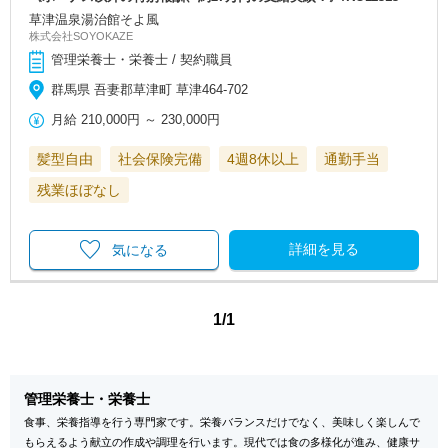
草津温泉湯治館そよ風
株式会社SOYOKAZE
管理栄養士・栄養士 / 契約職員
群馬県 吾妻郡草津町 草津464-702
月給
210,000円
～
230,000円
髪型自由
社会保険完備
4週8休以上
通勤手当
残業ほぼなし
詳細を見る
気になる
1/1
管理栄養士・栄養士
食事、栄養指導を行う専門家です。栄養バランスだけでなく、美味しく楽しんで
もらえるよう献立の作成や調理を行います。現代では食の多様化が進み、健康サ