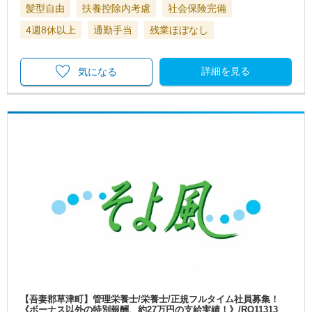
髪型自由
扶養控除内考慮
社会保険完備
4週8休以上
通勤手当
残業ほぼなし
詳細を見る
気になる
【吾妻郡草津町】管理栄養士/栄養士/正規フルタイム社員募集！
《ボーナス以外の特別報酬、約27万円の支給実績！》/RO11313