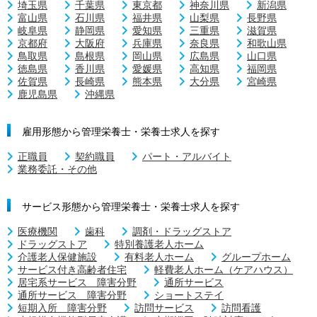
埼玉県
千葉県
東京都
神奈川県
新潟県
富山県
石川県
福井県
山梨県
長野県
岐阜県
静岡県
愛知県
三重県
滋賀県
京都府
大阪府
兵庫県
奈良県
和歌山県
鳥取県
島根県
岡山県
広島県
山口県
徳島県
香川県
愛媛県
高知県
福岡県
佐賀県
長崎県
熊本県
大分県
宮崎県
鹿児島県
沖縄県
雇用形態から管理栄養士・栄養士求人を探す
正職員
契約職員
パート・アルバイト
業務委託・その他
サービス形態から管理栄養士・栄養士求人を探す
医療機関
歯科
調剤・ドラッグストア
ドラッグストア
特別養護老人ホーム
介護老人保健施設
有料老人ホーム
グループホーム
サービス付き高齢者住宅
軽費老人ホーム（ケアハウス）
居宅系サービス 障害分野
通所サービス
通所サービス 障害分野
ショートステイ
短期入所 障害分野
訪問サービス
訪問看護