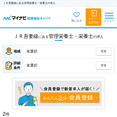
ＪＲ吾妻線にある管理栄養士・栄養士の求人
ログイン
気になる
メニュー
会員登録
ＪＲ吾妻線
管理栄養士・栄養士
にある
の
求人
未選択
地域
変更
詳細
未選択
変更
条件
2
件