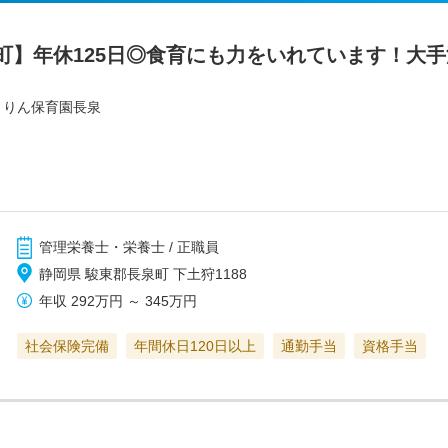
町】年休125日◎食育にも力をいれています！大
きりん保育園長泉
管理栄養士・栄養士 / 正職員
静岡県 駿東郡長泉町 下土狩1188
年収
292万円
～
345万円
社会保険完備
年間休日120日以上
通勤手当
資格手当