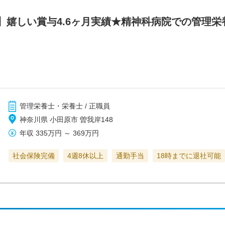
】嬉しい賞与4.6ヶ月実績★精神科病院での管理栄
管理栄養士・栄養士 / 正職員
神奈川県 小田原市 曽我岸148
年収
335万円
～
369万円
社会保険完備
4週8休以上
通勤手当
18時までに退社可能