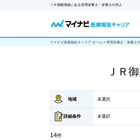
ＪＲ御殿場線にある管理栄養士・栄養士の求人
マイナビ医療福祉キャリア ホーム
>
管理栄養士・栄養士
ＪＲ御
地域
未選択
詳細
条件
未選択
14
件