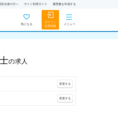
用担当者の方へ
サイト利用ガイド
履歴書を作成する
ログイン
気になる
メニュー
会員登録
士
の
求人
変更
する
変更
する