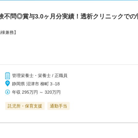
験不問◎賞与3.0ヶ月分実績！透析クリニックで
病棟兼務】
管理栄養士・栄養士 / 正職員
静岡県 沼津市 柳町３-18
年収
295万円
～
320万円
託児所・保育支援
通勤手当