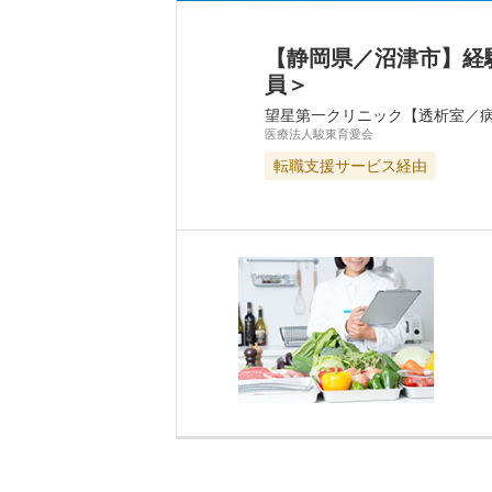
【静岡県／沼津市】経
員＞
望星第一クリニック【透析室／
医療法人駿東育愛会
転職支援サービス経由