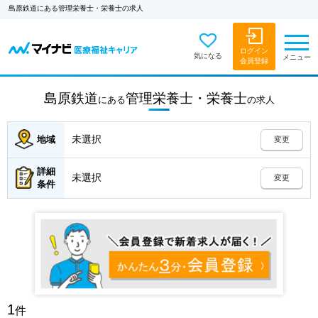
島原鉄道にある管理栄養士・栄養士の求人
ログイン
気になる
メニュー
会員登録
島原鉄道
管理栄養士・栄養士
にある
の
求人
未選択
地域
変更
詳細
未選択
変更
条件
1
件