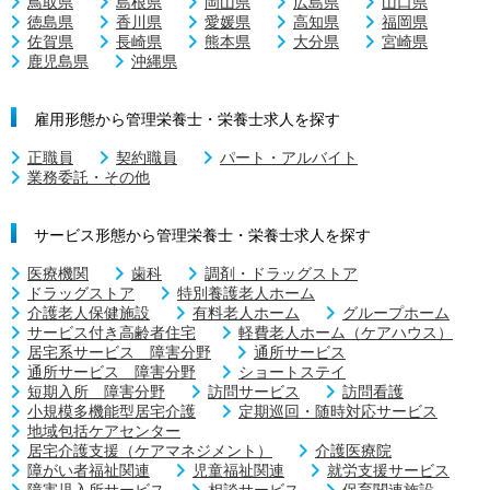
鳥取県
島根県
岡山県
広島県
山口県
徳島県
香川県
愛媛県
高知県
福岡県
佐賀県
長崎県
熊本県
大分県
宮崎県
鹿児島県
沖縄県
雇用形態から管理栄養士・栄養士求人を探す
正職員
契約職員
パート・アルバイト
業務委託・その他
サービス形態から管理栄養士・栄養士求人を探す
医療機関
歯科
調剤・ドラッグストア
ドラッグストア
特別養護老人ホーム
介護老人保健施設
有料老人ホーム
グループホーム
サービス付き高齢者住宅
軽費老人ホーム（ケアハウス）
居宅系サービス 障害分野
通所サービス
通所サービス 障害分野
ショートステイ
短期入所 障害分野
訪問サービス
訪問看護
小規模多機能型居宅介護
定期巡回・随時対応サービス
地域包括ケアセンター
居宅介護支援（ケアマネジメント）
介護医療院
障がい者福祉関連
児童福祉関連
就労支援サービス