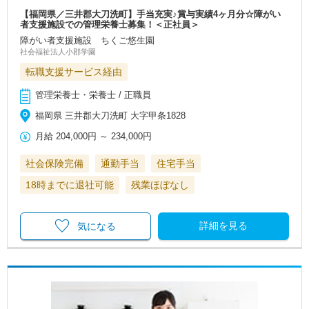
【福岡県／三井郡大刀洗町】手当充実♪賞与実績4ヶ月分☆障がい
者支援施設での管理栄養士募集！＜正社員＞
障がい者支援施設 ちくご悠生園
社会福祉法人小郡学園
転職支援サービス経由
管理栄養士・栄養士 / 正職員
福岡県 三井郡大刀洗町 大字甲条1828
月給
204,000円
～
234,000円
社会保険完備
通勤手当
住宅手当
18時までに退社可能
残業ほぼなし
詳細を見る
気になる