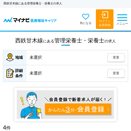
西鉄甘木線にある管理栄養士・栄養士の求人
ログイン
気になる
メニュー
会員登録
西鉄甘木線
管理栄養士・栄養士
にある
の
求人
未選択
地域
変更
詳細
未選択
変更
条件
4
件