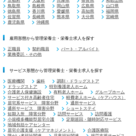
京都府
大阪府
兵庫県
奈良県
和歌山県
鳥取県
島根県
岡山県
広島県
山口県
徳島県
香川県
愛媛県
高知県
福岡県
佐賀県
長崎県
熊本県
大分県
宮崎県
鹿児島県
沖縄県
雇用形態から管理栄養士・栄養士求人を探す
正職員
契約職員
パート・アルバイト
業務委託・その他
サービス形態から管理栄養士・栄養士求人を探す
医療機関
歯科
調剤・ドラッグストア
ドラッグストア
特別養護老人ホーム
介護老人保健施設
有料老人ホーム
グループホーム
サービス付き高齢者住宅
軽費老人ホーム（ケアハウス）
居宅系サービス 障害分野
通所サービス
通所サービス 障害分野
ショートステイ
短期入所 障害分野
訪問サービス
訪問看護
小規模多機能型居宅介護
定期巡回・随時対応サービス
地域包括ケアセンター
居宅介護支援（ケアマネジメント）
介護医療院
障がい者福祉関連
児童福祉関連
就労支援サービス