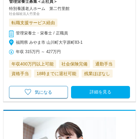
管理栄養士募集＜正社員＞
特別養護老人ホーム 第二竹里館
社会福祉法人竹里会
転職支援サービス経由
管理栄養士・栄養士 / 正職員
福岡県 みやま市 山川町大字原町83-1
年収
315万円
～
427万円
年収400万円以上可能
社会保険完備
通勤手当
資格手当
18時までに退社可能
残業ほぼなし
詳細を見る
気になる