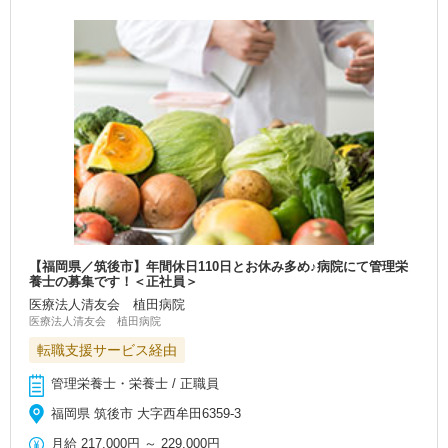
【福岡県／筑後市】年間休日110日とお休み多め♪病院にて管理栄
養士の募集です！＜正社員＞
医療法人清友会 植田病院
医療法人清友会 植田病院
転職支援サービス経由
管理栄養士・栄養士 / 正職員
福岡県 筑後市 大字西牟田6359-3
月給
217,000円
～
229,000円