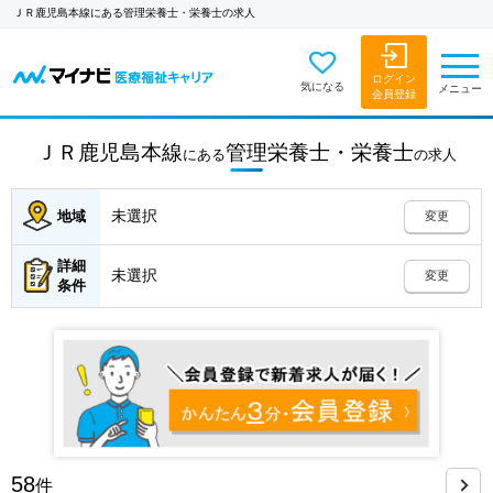
ＪＲ鹿児島本線にある管理栄養士・栄養士の求人
ログイン
気になる
メニュー
会員登録
ＪＲ鹿児島本線
管理栄養士・栄養士
にある
の
求人
未選択
地域
変更
詳細
未選択
変更
条件
58
件