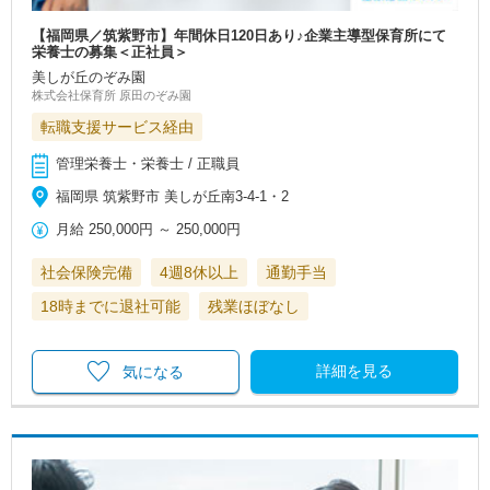
【福岡県／筑紫野市】年間休日120日あり♪企業主導型保育所にて
栄養士の募集＜正社員＞
美しが丘のぞみ園
株式会社保育所 原田のぞみ園
転職支援サービス経由
管理栄養士・栄養士 / 正職員
福岡県 筑紫野市 美しが丘南3-4-1・2
月給
250,000円
～
250,000円
社会保険完備
4週8休以上
通勤手当
18時までに退社可能
残業ほぼなし
詳細を見る
気になる