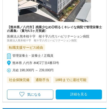
【熊本県／八代市】残業少なめ◎明るくキレイな病院で管理栄養士
の募集♪〈賞与4.5ヶ月実績〉
医療法人熊本桜十字 桜十字八代リハビリテーション病院
医療法人熊本桜十字 桜十字八代リハビリテーション病院
転職支援サービス経由
管理栄養士・栄養士 / 正職員
熊本県 八代市 本町2丁目4番33号
月給
198,000円
～
239,000円
社会保険完備
通勤手当
18時までに退社可能
詳細を見る
気になる