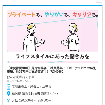
【遠賀郡岡垣町】厨房管理者/正社員募集！《ボーナス以外の特別
報酬、約33万円の支給実績！》/RO45660
おんが長寿苑そよ風
株式会社SOYOKAZE
管理栄養士・栄養士 / 正職員
福岡県 遠賀郡岡垣町 野間2－7－7
月給
220,000円
～
250,000円