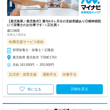
【鹿児島県／鹿児島市】賞与4.0ヶ月分の支給実績あり◎精神病院
にて栄養士のお仕事です♪＜正社員＞
森口病院
医療法人寛容会
転職支援サービス経由
管理栄養士・栄養士 / 正職員
鹿児島県 鹿児島市 下田町1763
月給
163,000円
～
203,000円
託児所・保育支援
通勤手当
扶養手当
詳細を見る
気になる