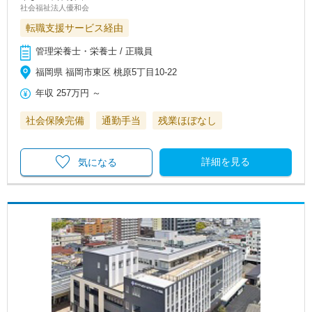
社会福祉法人優和会
転職支援サービス経由
管理栄養士・栄養士 / 正職員
福岡県 福岡市東区 桃原5丁目10-22
年収
257万円
～
社会保険完備
通勤手当
残業ほぼなし
詳細を見る
気になる