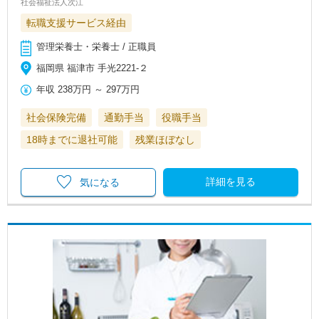
社会福祉法人次江
転職支援サービス経由
管理栄養士・栄養士 / 正職員
福岡県 福津市 手光2221-２
年収
238万円
～
297万円
社会保険完備
通勤手当
役職手当
18時までに退社可能
残業ほぼなし
詳細を見る
気になる