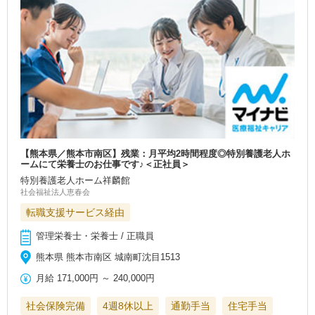
【熊本県／熊本市南区】残業：月平均2時間程度◎特別養護老人ホ
ームにて栄養士のお仕事です♪＜正社員＞
特別養護老人ホーム祥麟館
社会福祉法人恵春会
転職支援サービス経由
管理栄養士・栄養士 / 正職員
熊本県 熊本市南区 城南町沈目1513
月給
171,000円
～
240,000円
社会保険完備
4週8休以上
通勤手当
住宅手当