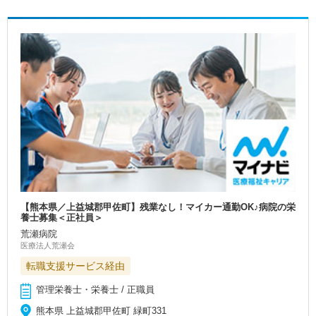
【熊本県／上益城郡甲佐町】残業なし！マイカー通勤OK♪病院の栄
養士募集＜正社員＞
荒瀬病院
医療法人荒瀬会
転職支援サービス経由
管理栄養士・栄養士 / 正職員
熊本県 上益城郡甲佐町 緑町331