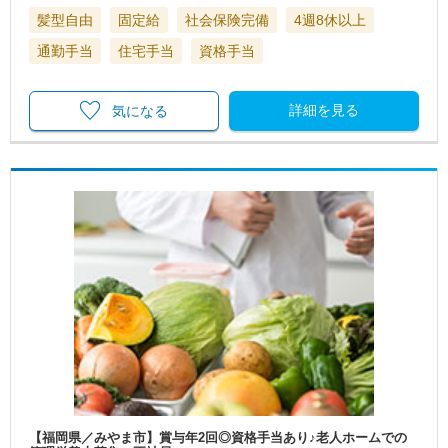
髪型自由
固定給
社会保険完備
4週8休以上
通勤手当
住宅手当
資格手当
詳細を見る
気になる
【福岡県／みやま市】賞与年2回◎資格手当あり♪老人ホームでの