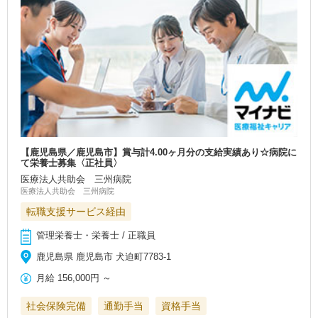
【鹿児島県／鹿児島市】賞与計4.00ヶ月分の支給実績あり☆病院に
て栄養士募集〈正社員〉
医療法人共助会 三州病院
医療法人共助会 三州病院
転職支援サービス経由
管理栄養士・栄養士 / 正職員
鹿児島県 鹿児島市 犬迫町7783-1
月給
156,000円
～
社会保険完備
通勤手当
資格手当