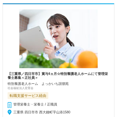
【三重県／四日市市】賞与4ヵ月☆特別養護老人ホームにて管理栄
養士募集＜正社員＞
特別養護老人ホーム よっかいち諧朋苑
社会福祉法人宏育会
転職支援サービス経由
管理栄養士・栄養士 / 正職員
三重県 四日市市 西大鐘町字山添1580