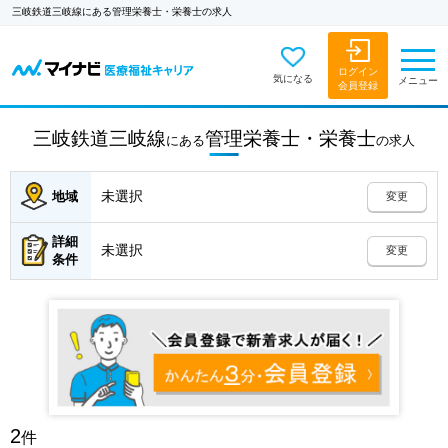
三岐鉄道三岐線にある管理栄養士・栄養士の求人
ログイン
気になる
メニュー
会員登録
三岐鉄道三岐線
管理栄養士・栄養士
にある
の
求人
未選択
地域
変更
詳細
未選択
変更
条件
2
件