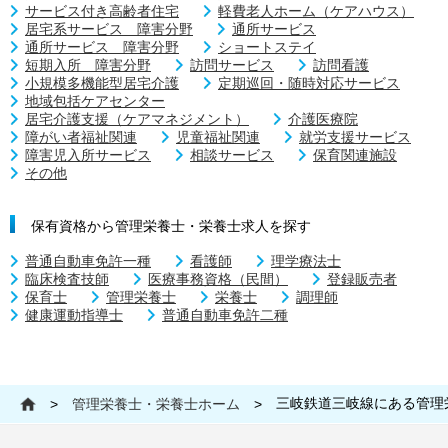
サービス付き高齢者住宅
軽費老人ホーム（ケアハウス）
居宅系サービス 障害分野
通所サービス
通所サービス 障害分野
ショートステイ
短期入所 障害分野
訪問サービス
訪問看護
小規模多機能型居宅介護
定期巡回・随時対応サービス
地域包括ケアセンター
居宅介護支援（ケアマネジメント）
介護医療院
障がい者福祉関連
児童福祉関連
就労支援サービス
障害児入所サービス
相談サービス
保育関連施設
その他
保有資格から管理栄養士・栄養士求人を探す
普通自動車免許一種
看護師
理学療法士
臨床検査技師
医療事務資格（民間）
登録販売者
保育士
管理栄養士
栄養士
調理師
健康運動指導士
普通自動車免許二種
三岐鉄道三岐線にある管理
>
管理栄養士・栄養士ホーム
>