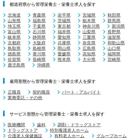
都道府県から管理栄養士・栄養士求人を探す
北海道
青森県
岩手県
宮城県
秋田県
山形県
福島県
茨城県
栃木県
群馬県
埼玉県
千葉県
東京都
神奈川県
新潟県
富山県
石川県
福井県
山梨県
長野県
岐阜県
静岡県
愛知県
三重県
滋賀県
京都府
大阪府
兵庫県
奈良県
和歌山県
鳥取県
島根県
岡山県
広島県
山口県
徳島県
香川県
愛媛県
高知県
福岡県
佐賀県
長崎県
熊本県
大分県
宮崎県
鹿児島県
沖縄県
雇用形態から管理栄養士・栄養士求人を探す
正職員
契約職員
パート・アルバイト
業務委託・その他
サービス形態から管理栄養士・栄養士求人を探す
医療機関
歯科
調剤・ドラッグストア
ドラッグストア
特別養護老人ホーム
介護老人保健施設
有料老人ホーム
グループホーム