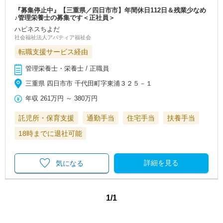
『募集停止中』【三重県／四日市市】年間休日112日＆残業少なめ
♪管理栄養士の募集です＜正社員＞
ハピネスちよだ
社会福祉法人アパティア福祉会
転職支援サービス経由
管理栄養士・栄養士 / 正職員
三重県 四日市市 千代田町字東浦３２５－１
年収
261万円
～
380万円
託児所・保育支援
通勤手当
住宅手当
扶養手当
18時までに退社可能
詳細を見る
気になる
1/1