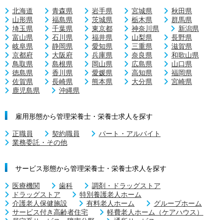
北海道
青森県
岩手県
宮城県
秋田県
山形県
福島県
茨城県
栃木県
群馬県
埼玉県
千葉県
東京都
神奈川県
新潟県
富山県
石川県
福井県
山梨県
長野県
岐阜県
静岡県
愛知県
三重県
滋賀県
京都府
大阪府
兵庫県
奈良県
和歌山県
鳥取県
島根県
岡山県
広島県
山口県
徳島県
香川県
愛媛県
高知県
福岡県
佐賀県
長崎県
熊本県
大分県
宮崎県
鹿児島県
沖縄県
雇用形態から管理栄養士・栄養士求人を探す
正職員
契約職員
パート・アルバイト
業務委託・その他
サービス形態から管理栄養士・栄養士求人を探す
医療機関
歯科
調剤・ドラッグストア
ドラッグストア
特別養護老人ホーム
介護老人保健施設
有料老人ホーム
グループホーム
サービス付き高齢者住宅
軽費老人ホーム（ケアハウス）