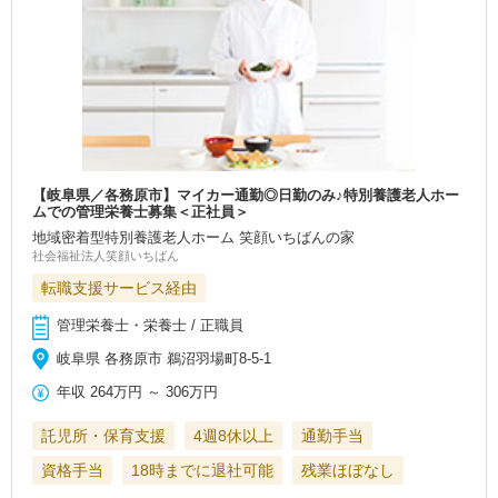
【岐阜県／各務原市】マイカー通勤◎日勤のみ♪特別養護老人ホー
ムでの管理栄養士募集＜正社員＞
地域密着型特別養護老人ホーム 笑顔いちばんの家
社会福祉法人笑顔いちばん
転職支援サービス経由
管理栄養士・栄養士 / 正職員
岐阜県 各務原市 鵜沼羽場町8-5-1
年収
264万円
～
306万円
託児所・保育支援
4週8休以上
通勤手当
資格手当
18時までに退社可能
残業ほぼなし