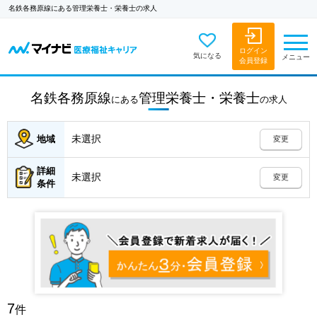
名鉄各務原線にある管理栄養士・栄養士の求人
ログイン
気になる
メニュー
会員登録
名鉄各務原線
管理栄養士・栄養士
にある
の
求人
未選択
地域
変更
詳細
未選択
変更
条件
7
件