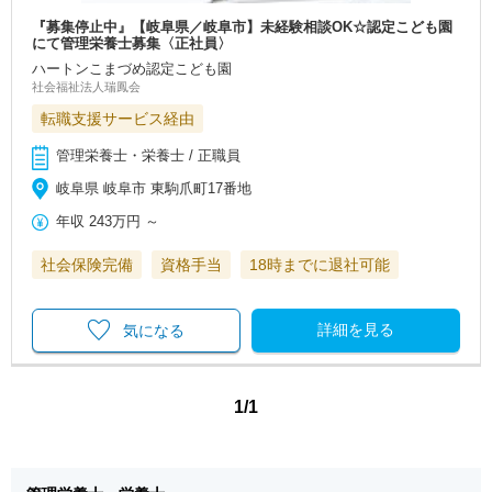
『募集停止中』【岐阜県／岐阜市】未経験相談OK☆認定こども園
にて管理栄養士募集〈正社員〉
ハートンこまづめ認定こども園
社会福祉法人瑞鳳会
転職支援サービス経由
管理栄養士・栄養士 / 正職員
岐阜県 岐阜市 東駒爪町17番地
年収
243万円
～
社会保険完備
資格手当
18時までに退社可能
詳細を見る
気になる
1/1