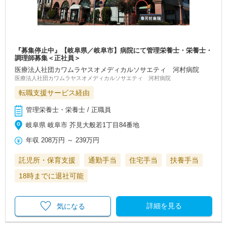
『募集停止中』【岐阜県／岐阜市】病院にて管理栄養士・栄養士・
調理師募集＜正社員＞
医療法人社団カワムラヤスオメディカルソサエティ 河村病院
医療法人社団カワムラヤスオメディカルソサエティ 河村病院
転職支援サービス経由
管理栄養士・栄養士 / 正職員
岐阜県 岐阜市 芥見大般若1丁目84番地
年収
208万円
～
239万円
託児所・保育支援
通勤手当
住宅手当
扶養手当
18時までに退社可能
詳細を見る
気になる