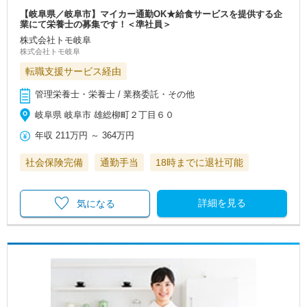
【岐阜県／岐阜市】マイカー通勤OK★給食サービスを提供する企
業にて栄養士の募集です！＜準社員＞
株式会社トモ岐阜
株式会社トモ岐阜
転職支援サービス経由
管理栄養士・栄養士 / 業務委託・その他
岐阜県 岐阜市 雄総柳町２丁目６０
年収
211万円
～
364万円
社会保険完備
通勤手当
18時までに退社可能
詳細を見る
気になる