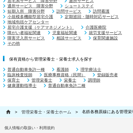
居宅系サービス 障害分野
通所サービス
通所サービス 障害分野
ショートステイ
短期入所 障害分野
訪問サービス
訪問看護
小規模多機能型居宅介護
定期巡回・随時対応サービス
地域包括ケアセンター
居宅介護支援（ケアマネジメント）
介護医療院
障がい者福祉関連
児童福祉関連
就労支援サービス
障害児入所サービス
相談サービス
保育関連施設
その他
保有資格から管理栄養士・栄養士求人を探す
普通自動車免許一種
看護師
理学療法士
臨床検査技師
医療事務資格（民間）
登録販売者
保育士
管理栄養士
栄養士
調理師
健康運動指導士
普通自動車免許二種
名鉄各務原線にある管理栄
>
管理栄養士・栄養士ホーム
>
個人情報の取扱い・利用規約