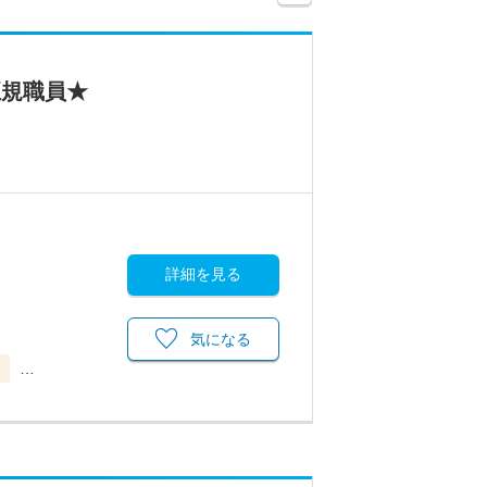
正規職員★
詳細を見る
気になる
当
…