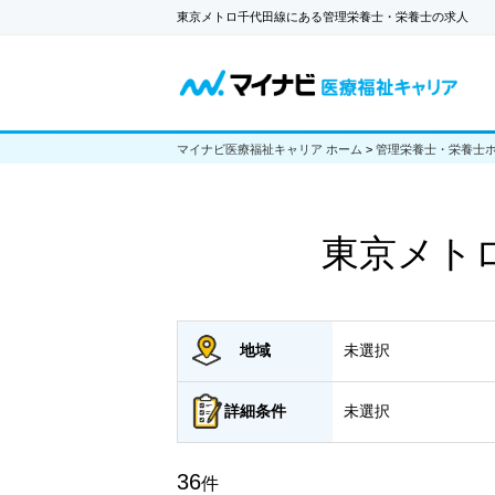
東京メトロ千代田線にある管理栄養士・栄養士の求人
マイナビ医療福祉キャリア ホーム
>
管理栄養士・栄養士
東京メト
地域
未選択
詳細
条件
未選択
36
件