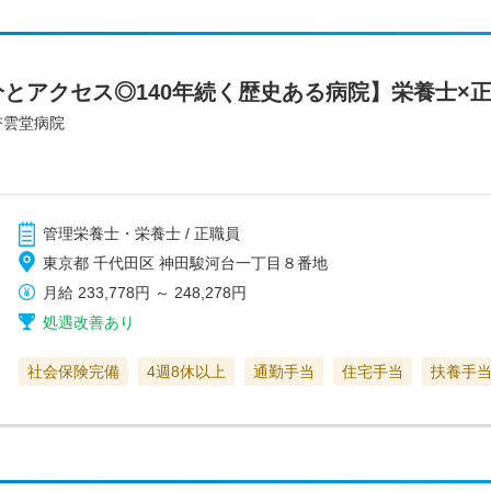
分とアクセス◎140年続く歴史ある病院】栄養士×
杏雲堂病院
管理栄養士・栄養士 / 正職員
東京都 千代田区 神田駿河台一丁目８番地
月給
233,778円
～
248,278円
処遇改善あり
社会保険完備
4週8休以上
通勤手当
住宅手当
扶養手