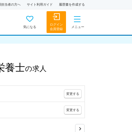
用担当者の方へ
サイト利用ガイド
履歴書を作成する
ログイン
気になる
メニュー
会員登録
栄養士
の
求人
変更
する
変更
する