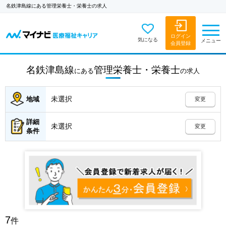
名鉄津島線にある管理栄養士・栄養士の求人
ログイン
気になる
メニュー
会員登録
名鉄津島線
管理栄養士・栄養士
にある
の
求人
未選択
地域
変更
詳細
未選択
変更
条件
7
件