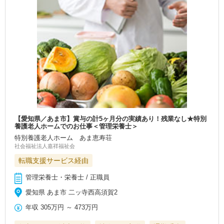
【愛知県／あま市】賞与の計5ヶ月分の実績あり！残業なし★特別
養護老人ホームでのお仕事＜管理栄養士＞
特別養護老人ホーム あま恵寿荘
社会福祉法人嘉祥福祉会
転職支援サービス経由
管理栄養士・栄養士 / 正職員
愛知県 あま市 二ッ寺西高須賀2
年収
305万円
～
473万円