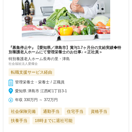
『募集停止中』【愛知県／津島市】賞与3.7ヶ月分の支給実績◆特
別養護老人ホームにて管理栄養士のお仕事♪＜正社員＞
特別養護老人ホーム長寿の里・津島
社会福祉法人愛燦会
転職支援サービス経由
管理栄養士・栄養士 / 正職員
愛知県 津島市 江西町1丁目3-1
年収
330万円
～
372万円
社会保険完備
通勤手当
住宅手当
資格手当
扶養手当
18時までに退社可能