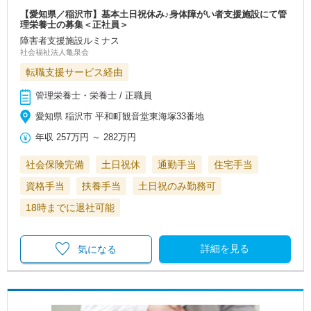
【愛知県／稲沢市】基本土日祝休み♪身体障がい者支援施設にて管
理栄養士の募集＜正社員＞
障害者支援施設ルミナス
社会福祉法人亀泉会
転職支援サービス経由
管理栄養士・栄養士 / 正職員
愛知県 稲沢市 平和町観音堂東海塚33番地
年収
257万円
～
282万円
社会保険完備
土日祝休
通勤手当
住宅手当
資格手当
扶養手当
土日祝のみ勤務可
18時までに退社可能
詳細を見る
気になる