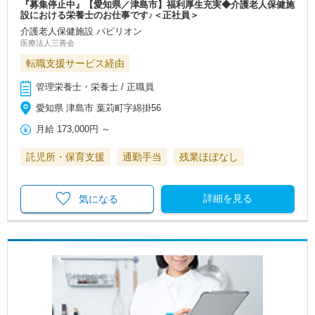
『募集停止中』【愛知県／津島市】福利厚生充実◆介護老人保健施
設における栄養士のお仕事です♪＜正社員＞
介護老人保健施設 パビリオン
医療法人三善会
転職支援サービス経由
管理栄養士・栄養士 / 正職員
愛知県 津島市 葉苅町字綿掛56
月給
173,000円
～
託児所・保育支援
通勤手当
残業ほぼなし
詳細を見る
気になる