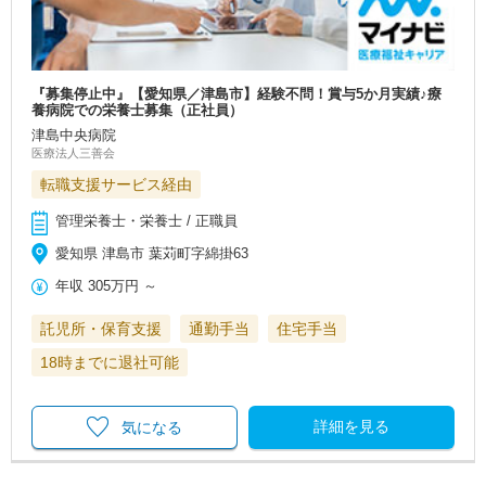
『募集停止中』【愛知県／津島市】経験不問！賞与5か月実績♪療
養病院での栄養士募集（正社員）
津島中央病院
医療法人三善会
転職支援サービス経由
管理栄養士・栄養士 / 正職員
愛知県 津島市 葉苅町字綿掛63
年収
305万円
～
託児所・保育支援
通勤手当
住宅手当
18時までに退社可能
詳細を見る
気になる