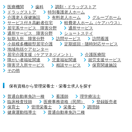
医療機関
歯科
調剤・ドラッグストア
ドラッグストア
特別養護老人ホーム
介護老人保健施設
有料老人ホーム
グループホーム
サービス付き高齢者住宅
軽費老人ホーム（ケアハウス）
居宅系サービス 障害分野
通所サービス
通所サービス 障害分野
ショートステイ
短期入所 障害分野
訪問サービス
訪問看護
小規模多機能型居宅介護
定期巡回・随時対応サービス
地域包括ケアセンター
居宅介護支援（ケアマネジメント）
介護医療院
障がい者福祉関連
児童福祉関連
就労支援サービス
障害児入所サービス
相談サービス
保育関連施設
その他
保有資格から管理栄養士・栄養士求人を探す
普通自動車免許一種
看護師
理学療法士
臨床検査技師
医療事務資格（民間）
登録販売者
保育士
管理栄養士
栄養士
調理師
健康運動指導士
普通自動車免許二種