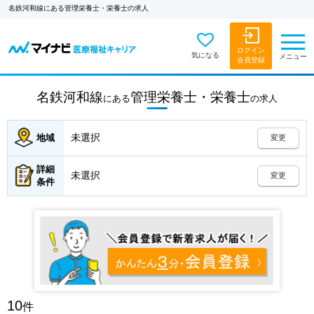
名鉄河和線にある管理栄養士・栄養士の求人
ログイン
気になる
メニュー
会員登録
名鉄河和線
管理栄養士・栄養士
にある
の
求人
未選択
地域
変更
詳細
未選択
変更
条件
10
件