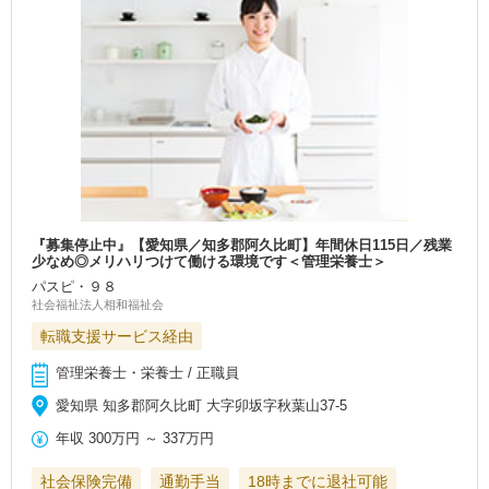
『募集停止中』【愛知県／知多郡阿久比町】年間休日115日／残業
少なめ◎メリハリつけて働ける環境です＜管理栄養士＞
パスピ・９８
社会福祉法人相和福祉会
転職支援サービス経由
管理栄養士・栄養士 / 正職員
愛知県 知多郡阿久比町 大字卯坂字秋葉山37-5
年収
300万円
～
337万円
社会保険完備
通勤手当
18時までに退社可能