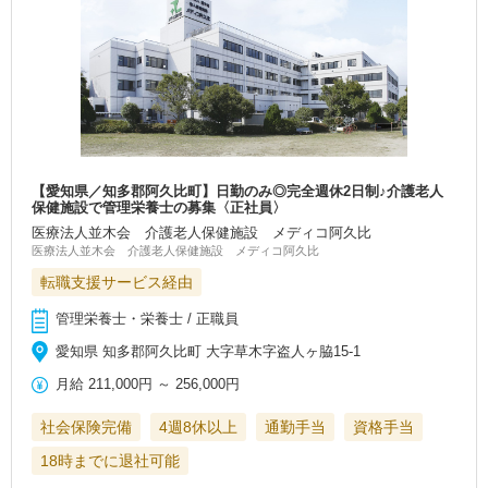
【愛知県／知多郡阿久比町】日勤のみ◎完全週休2日制♪介護老人
保健施設で管理栄養士の募集〈正社員〉
医療法人並木会 介護老人保健施設 メディコ阿久比
医療法人並木会 介護老人保健施設 メディコ阿久比
転職支援サービス経由
管理栄養士・栄養士 / 正職員
愛知県 知多郡阿久比町 大字草木字盗人ヶ脇15-1
月給
211,000円
～
256,000円
社会保険完備
4週8休以上
通勤手当
資格手当
18時までに退社可能