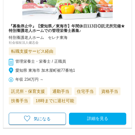
『募集停止中』【愛知県／東海市】年間休日113日◎託児所完備★
特別養護老人ホームでの管理栄養士募集♪
特別養護老人ホーム セレナ東海
社会福祉法人健志会
転職支援サービス経由
管理栄養士・栄養士 / 正職員
愛知県 東海市 加木屋町裾77番地1
年収
234万円
～
託児所・保育支援
通勤手当
住宅手当
資格手当
扶養手当
18時までに退社可能
詳細を見る
気になる