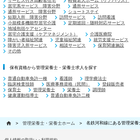
サービス付き高齢者住宅
軽費老人ホーム（ケアハウス）
居宅系サービス 障害分野
通所サービス
通所サービス 障害分野
ショートステイ
短期入所 障害分野
訪問サービス
訪問看護
小規模多機能型居宅介護
定期巡回・随時対応サービス
地域包括ケアセンター
居宅介護支援（ケアマネジメント）
介護医療院
障がい者福祉関連
児童福祉関連
就労支援サービス
障害児入所サービス
相談サービス
保育関連施設
その他
保有資格から管理栄養士・栄養士求人を探す
普通自動車免許一種
看護師
理学療法士
臨床検査技師
医療事務資格（民間）
登録販売者
保育士
管理栄養士
栄養士
調理師
健康運動指導士
普通自動車免許二種
名鉄河和線にある管理栄養
>
管理栄養士・栄養士ホーム
>
個人情報の取扱い・利用規約