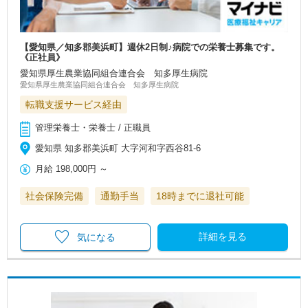
【愛知県／知多郡美浜町】週休2日制♪病院での栄養士募集です。
《正社員》
愛知県厚生農業協同組合連合会 知多厚生病院
愛知県厚生農業協同組合連合会 知多厚生病院
転職支援サービス経由
管理栄養士・栄養士 / 正職員
愛知県 知多郡美浜町 大字河和字西谷81-6
月給
198,000円
～
社会保険完備
通勤手当
18時までに退社可能
詳細を見る
気になる