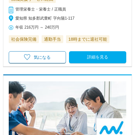
管理栄養士・栄養士 / 正職員
愛知県 知多郡武豊町 字向陽1-117
年収
216万円
～
240万円
社会保険完備
通勤手当
18時までに退社可能
詳細を見る
気になる