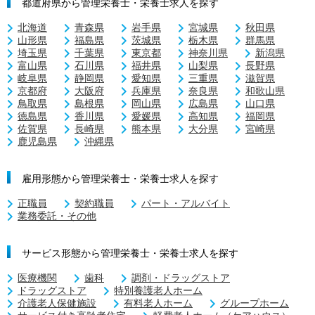
都道府県から管理栄養士・栄養士求人を探す
北海道
青森県
岩手県
宮城県
秋田県
山形県
福島県
茨城県
栃木県
群馬県
埼玉県
千葉県
東京都
神奈川県
新潟県
富山県
石川県
福井県
山梨県
長野県
岐阜県
静岡県
愛知県
三重県
滋賀県
京都府
大阪府
兵庫県
奈良県
和歌山県
鳥取県
島根県
岡山県
広島県
山口県
徳島県
香川県
愛媛県
高知県
福岡県
佐賀県
長崎県
熊本県
大分県
宮崎県
鹿児島県
沖縄県
雇用形態から管理栄養士・栄養士求人を探す
正職員
契約職員
パート・アルバイト
業務委託・その他
サービス形態から管理栄養士・栄養士求人を探す
医療機関
歯科
調剤・ドラッグストア
ドラッグストア
特別養護老人ホーム
介護老人保健施設
有料老人ホーム
グループホーム