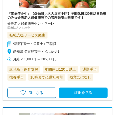
『募集停止中』【愛知県／名古屋市中区】年間休日120日◎日勤帯
のみ☆介護老人保健施設での管理栄養士募集です！
介護老人保健施設セントラーレ
医療法人としわ会
転職支援サービス経由
管理栄養士・栄養士 / 正職員
愛知県 名古屋市中区 金山5‐8‐1
月給
205,000円
～
305,000円
託児所・保育支援
年間休日120日以上
通勤手当
扶養手当
18時までに退社可能
残業ほぼなし
詳細を見る
気になる