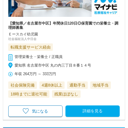
【愛知県／名古屋市中区】年間休日120日◎保育園での栄養士・調
理師募集
Ｅースカイ幼児園
社会福祉法人中日会
転職支援サービス経由
管理栄養士・栄養士 / 正職員
愛知県 名古屋市中区 丸の内三丁目８番１４号
年収
264万円
～
333万円
社会保険完備
4週8休以上
通勤手当
地域手当
18時までに退社可能
残業ほぼなし
詳細を見る
気になる