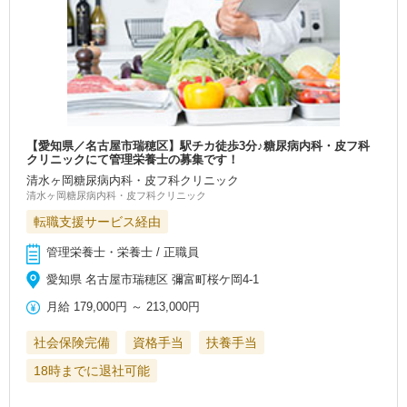
【愛知県／名古屋市瑞穂区】駅チカ徒歩3分♪糖尿病内科・皮フ科
クリニックにて管理栄養士の募集です！
清水ヶ岡糖尿病内科・皮フ科クリニック
清水ヶ岡糖尿病内科・皮フ科クリニック
転職支援サービス経由
管理栄養士・栄養士 / 正職員
愛知県 名古屋市瑞穂区 彌富町桜ケ岡4-1
月給
179,000円
～
213,000円
社会保険完備
資格手当
扶養手当
18時までに退社可能