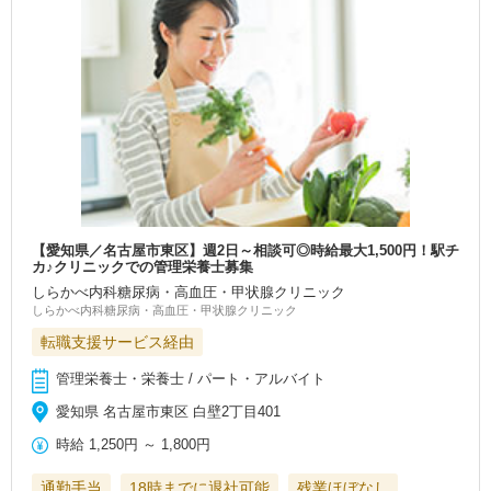
【愛知県／名古屋市東区】週2日～相談可◎時給最大1,500円！駅チ
カ♪クリニックでの管理栄養士募集
しらかべ内科糖尿病・高血圧・甲状腺クリニック
しらかべ内科糖尿病・高血圧・甲状腺クリニック
転職支援サービス経由
管理栄養士・栄養士 / パート・アルバイト
愛知県 名古屋市東区 白壁2丁目401
時給
1,250円
～
1,800円
通勤手当
18時までに退社可能
残業ほぼなし