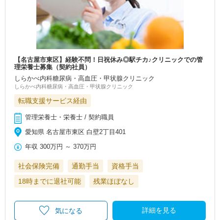
【名古屋市東区】経験不問！日祝休み◎駅チカ♪クリニックでの管
理栄養士募集（契約社員）
しらかべ内科糖尿病・高血圧・甲状腺クリニック
しらかべ内科糖尿病・高血圧・甲状腺クリニック
転職支援サービス経由
管理栄養士・栄養士 / 契約職員
愛知県 名古屋市東区 白壁2丁目401
年収
300万円
～
370万円
社会保険完備
通勤手当
資格手当
18時までに退社可能
残業ほぼなし
詳細を見る
気になる