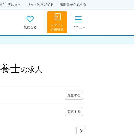
用担当者の方へ
サイト利用ガイド
履歴書を作成する
ログイン
気になる
メニュー
会員登録
養士
の
求人
変更
する
変更
する