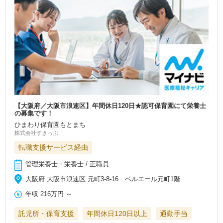
【大阪府／大阪市浪速区】年間休日120日★認可保育園にて栄養士
の募集です！
ひまわり保育園もとまち
株式会社すきっぷ
転職支援サービス経由
管理栄養士・栄養士 / 正職員
大阪府 大阪市浪速区 元町3-8-16 ベルエール元町1階
年収
216万円
～
託児所・保育支援
年間休日120日以上
通勤手当