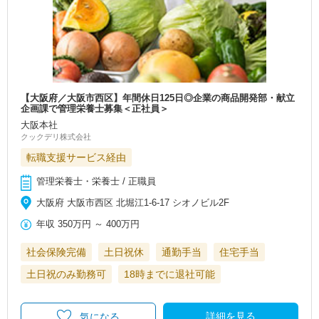
【大阪府／大阪市西区】年間休日125日◎企業の商品開発部・献立
企画課で管理栄養士募集＜正社員＞
大阪本社
クックデリ株式会社
転職支援サービス経由
管理栄養士・栄養士 / 正職員
大阪府 大阪市西区 北堀江1-6-17 シオノビル2F
年収
350万円
～
400万円
社会保険完備
土日祝休
通勤手当
住宅手当
土日祝のみ勤務可
18時までに退社可能
詳細を見る
気になる