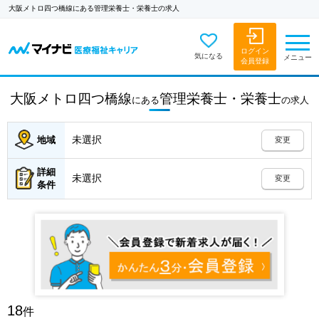
大阪メトロ四つ橋線にある管理栄養士・栄養士の求人
ログイン
気になる
メニュー
会員登録
大阪メトロ四つ橋線
管理栄養士・栄養士
にある
の
求人
未選択
地域
変更
詳細
未選択
変更
条件
18
件