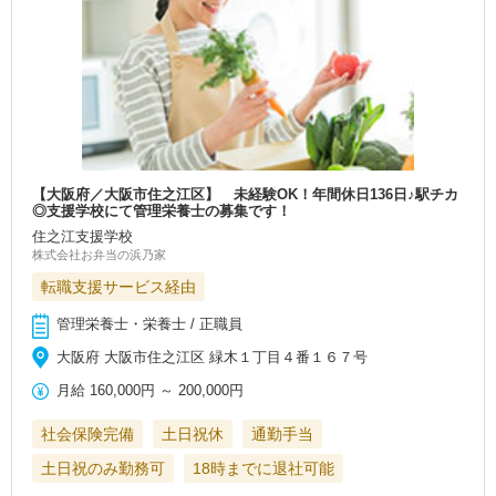
【大阪府／大阪市住之江区】 未経験OK！年間休日136日♪駅チカ
◎支援学校にて管理栄養士の募集です！
住之江支援学校
株式会社お弁当の浜乃家
転職支援サービス経由
管理栄養士・栄養士 / 正職員
大阪府 大阪市住之江区 緑木１丁目４番１６７号
月給
160,000円
～
200,000円
社会保険完備
土日祝休
通勤手当
土日祝のみ勤務可
18時までに退社可能