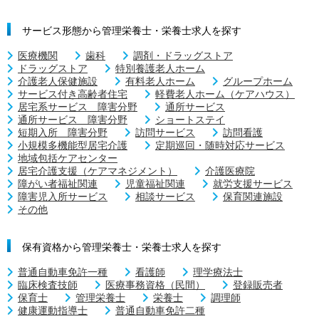
サービス形態から管理栄養士・栄養士求人を探す
医療機関
歯科
調剤・ドラッグストア
ドラッグストア
特別養護老人ホーム
介護老人保健施設
有料老人ホーム
グループホーム
サービス付き高齢者住宅
軽費老人ホーム（ケアハウス）
居宅系サービス 障害分野
通所サービス
通所サービス 障害分野
ショートステイ
短期入所 障害分野
訪問サービス
訪問看護
小規模多機能型居宅介護
定期巡回・随時対応サービス
地域包括ケアセンター
居宅介護支援（ケアマネジメント）
介護医療院
障がい者福祉関連
児童福祉関連
就労支援サービス
障害児入所サービス
相談サービス
保育関連施設
その他
保有資格から管理栄養士・栄養士求人を探す
普通自動車免許一種
看護師
理学療法士
臨床検査技師
医療事務資格（民間）
登録販売者
保育士
管理栄養士
栄養士
調理師
健康運動指導士
普通自動車免許二種