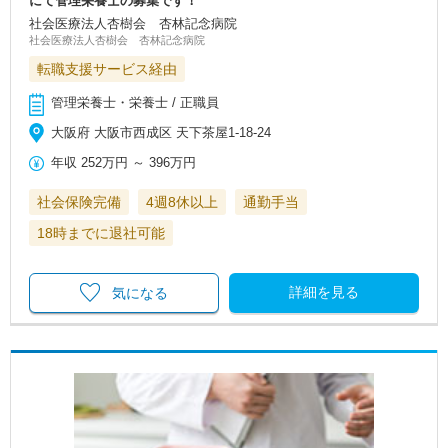
にて管理栄養士の募集です！
社会医療法人杏樹会 杏林記念病院
社会医療法人杏樹会 杏林記念病院
転職支援サービス経由
管理栄養士・栄養士 / 正職員
大阪府 大阪市西成区 天下茶屋1-18-24
年収
252万円
～
396万円
社会保険完備
4週8休以上
通勤手当
18時までに退社可能
詳細を見る
気になる