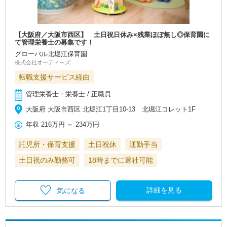
【大阪府／大阪市西区】 土日祝日休み×残業ほぼ無し◎保育園に
て管理栄養士の募集です！
グローバル北堀江保育園
株式会社オーティーズ
転職支援サービス経由
管理栄養士・栄養士 / 正職員
大阪府 大阪市西区 北堀江1丁目10-13 北堀江コレット1F
年収
216万円
～
234万円
託児所・保育支援
土日祝休
通勤手当
土日祝のみ勤務可
18時までに退社可能
詳細を見る
気になる