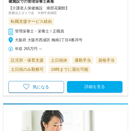
健施設での管理栄養士募集
【介護老人保健施設 南部花園館】
医療法人ダイワ会 大和中央病院
転職支援サービス経由
管理栄養士・栄養士 / 正職員
大阪府 大阪市西成区 梅南1丁目4番26号
年収
265万円
～
託児所・保育支援
土日祝休
通勤手当
資格手当
土日祝のみ勤務可
18時までに退社可能
詳細を見る
気になる