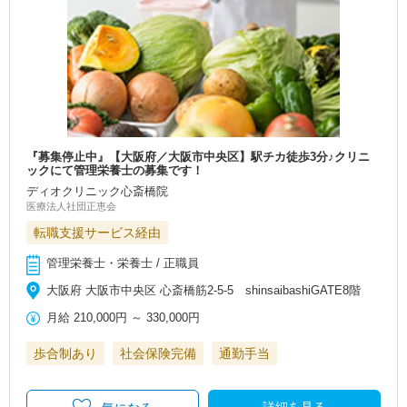
『募集停止中』【大阪府／大阪市中央区】駅チカ徒歩3分♪クリニ
ックにて管理栄養士の募集です！
ディオクリニック心斎橋院
医療法人社団正恵会
転職支援サービス経由
管理栄養士・栄養士 / 正職員
大阪府 大阪市中央区 心斎橋筋2-5-5 shinsaibashiGATE8階
月給
210,000円
～
330,000円
歩合制あり
社会保険完備
通勤手当
詳細を見る