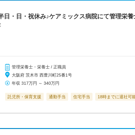
半日・日・祝休み♪ケアミックス病院にて管理栄養
院
管理栄養士・栄養士 / 正職員
大阪府 茨木市 西豊川町25番1号
年収
317万円
～
340万円
託児所・保育支援
通勤手当
住宅手当
18時までに退社可