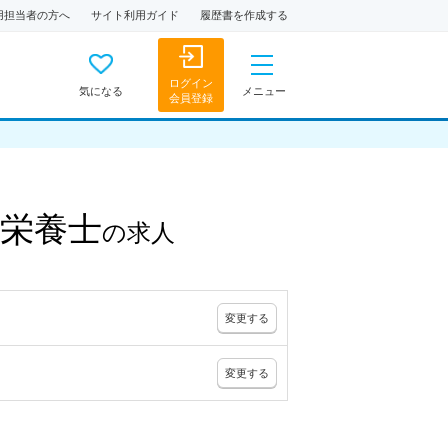
用担当者の方へ
サイト利用ガイド
履歴書を作成する
ログイン
気になる
メニュー
会員登録
栄養士
の
求人
変更
する
変更
する