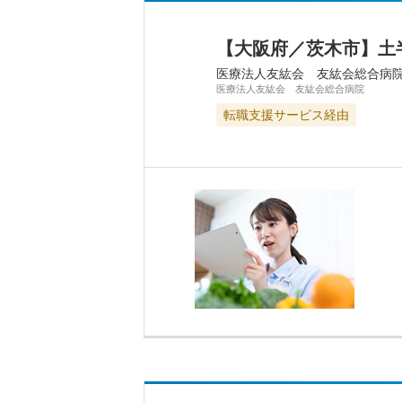
【大阪府／茨木市】土
医療法人友紘会 友紘会総合病
医療法人友紘会 友紘会総合病院
転職支援サービス経由