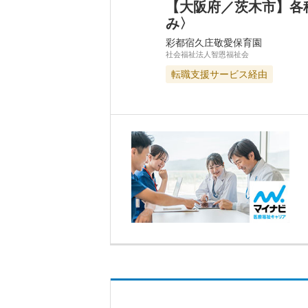
【大阪府／茨木市】各
み〉
彩都宿久庄敬愛保育園
社会福祉法人智恩福祉会
転職支援サービス経由