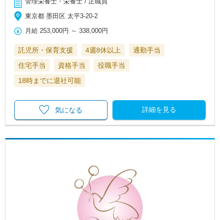
管理栄養士・栄養士 / 正職員
東京都 墨田区 太平3‐20‐2
月給
253,000円
～
338,000円
託児所・保育支援
4週8休以上
通勤手当
住宅手当
資格手当
役職手当
18時までに退社可能
詳細を見る
気になる