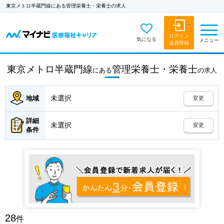
東京メトロ半蔵門線にある管理栄養士・栄養士の求人
ログイン
気になる
メニュー
会員登録
東京メトロ半蔵門線
管理栄養士・栄養士
にある
の
求人
未選択
地域
変更
詳細
未選択
変更
条件
28
件