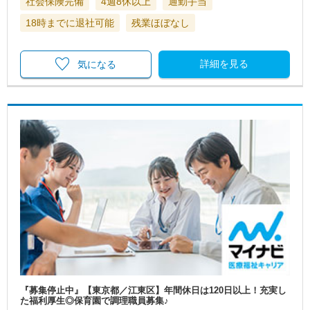
社会保険完備
4週8休以上
通勤手当
18時までに退社可能
残業ほぼなし
詳細を見る
気になる
『募集停止中』【東京都／江東区】年間休日は120日以上！充実し
た福利厚生◎保育園で調理職員募集♪