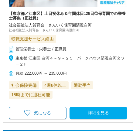
【東京都／江東区】土日祝休み＆年間休日128日◎保育園での栄養
士募集（正社員）
社会福祉法人賛育会 さんいく保育園清澄白河
社会福祉法人賛育会 さんいく保育園清澄白河
転職支援サービス経由
管理栄養士・栄養士 / 正職員
東京都 江東区 白河４－９－２５ パークハウス清澄白河タワ
ー２Ｆ
月給
222,000円
～
235,000円
社会保険完備
4週8休以上
通勤手当
18時までに退社可能
詳細を見る
気になる