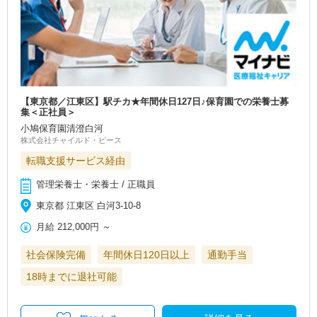
【東京都／江東区】駅チカ★年間休日127日♪保育園での栄養士募
集＜正社員＞
小鳩保育園清澄白河
株式会社チャイルド・ピース
転職支援サービス経由
管理栄養士・栄養士 / 正職員
東京都 江東区 白河3-10-8
月給
212,000円
～
社会保険完備
年間休日120日以上
通勤手当
18時までに退社可能