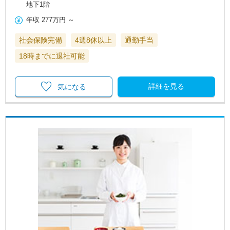
地下1階
年収
277万円
～
社会保険完備
4週8休以上
通勤手当
18時までに退社可能
詳細を見る
気になる