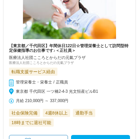
【東京都／千代田区】年間休日122日☆管理栄養士として訪問型特
定保健指導のお仕事です♪＜正社員＞
医療法人社団こころとからだの元氣プラザ
医療法人社団こころとからだの元氣プラザ
転職支援サービス経由
管理栄養士・栄養士 / 正職員
東京都 千代田区 一ツ橋2-4-3 光文恒産ビルB1
月給
210,000円
～
337,000円
社会保険完備
4週8休以上
通勤手当
18時までに退社可能