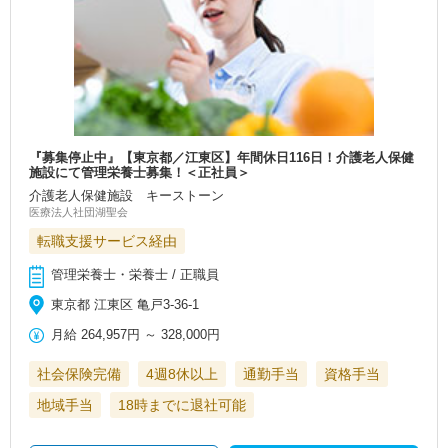
『募集停止中』【東京都／江東区】年間休日116日！介護老人保健
施設にて管理栄養士募集！＜正社員＞
介護老人保健施設 キーストーン
医療法人社団湖聖会
転職支援サービス経由
管理栄養士・栄養士 / 正職員
東京都 江東区 亀戸3-36-1
月給
264,957円
～
328,000円
社会保険完備
4週8休以上
通勤手当
資格手当
地域手当
18時までに退社可能