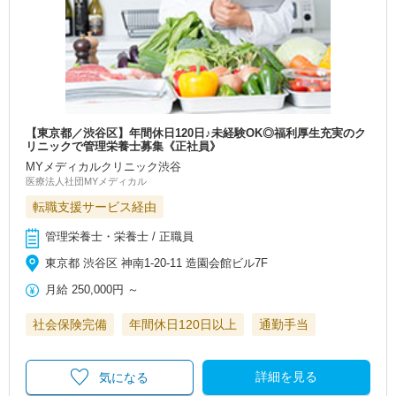
【東京都／渋谷区】年間休日120日♪未経験OK◎福利厚生充実のク
リニックで管理栄養士募集《正社員》
MYメディカルクリニック渋谷
医療法人社団MYメディカル
転職支援サービス経由
管理栄養士・栄養士 / 正職員
東京都 渋谷区 神南1‐20-11 造園会館ビル7F
月給
250,000円
～
社会保険完備
年間休日120日以上
通勤手当
詳細を見る
気になる