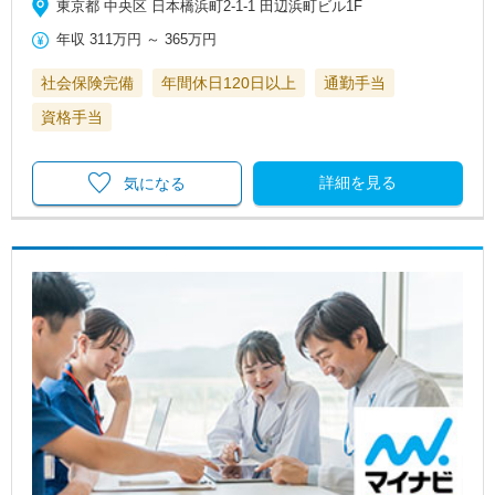
東京都 中央区 日本橋浜町2-1-1 田辺浜町ビル1F
年収
311万円
～
365万円
社会保険完備
年間休日120日以上
通勤手当
資格手当
詳細を見る
気になる