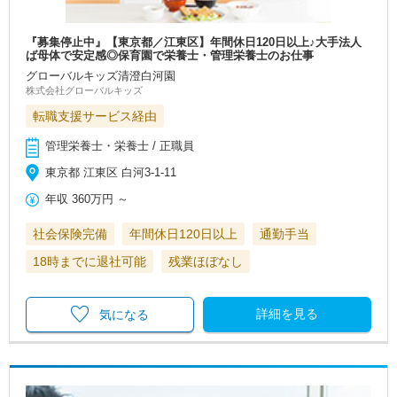
『募集停止中』【東京都／江東区】年間休日120日以上♪大手法人
ば母体で安定感◎保育園で栄養士・管理栄養士のお仕事
グローバルキッズ清澄白河園
株式会社グローバルキッズ
転職支援サービス経由
管理栄養士・栄養士 / 正職員
東京都 江東区 白河3-1-11
年収
360万円
～
社会保険完備
年間休日120日以上
通勤手当
18時までに退社可能
残業ほぼなし
詳細を見る
気になる