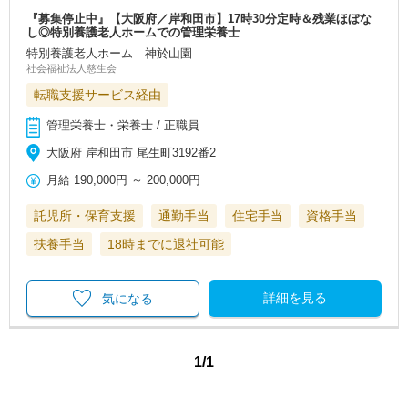
『募集停止中』【大阪府／岸和田市】17時30分定時＆残業ほぼな
し◎特別養護老人ホームでの管理栄養士
特別養護老人ホーム 神於山園
社会福祉法人慈生会
転職支援サービス経由
管理栄養士・栄養士 / 正職員
大阪府 岸和田市 尾生町3192番2
月給
190,000円
～
200,000円
託児所・保育支援
通勤手当
住宅手当
資格手当
扶養手当
18時までに退社可能
詳細を見る
気になる
1/1