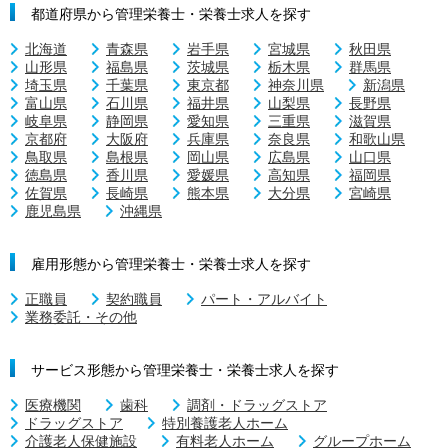
都道府県から管理栄養士・栄養士求人を探す
北海道
青森県
岩手県
宮城県
秋田県
山形県
福島県
茨城県
栃木県
群馬県
埼玉県
千葉県
東京都
神奈川県
新潟県
富山県
石川県
福井県
山梨県
長野県
岐阜県
静岡県
愛知県
三重県
滋賀県
京都府
大阪府
兵庫県
奈良県
和歌山県
鳥取県
島根県
岡山県
広島県
山口県
徳島県
香川県
愛媛県
高知県
福岡県
佐賀県
長崎県
熊本県
大分県
宮崎県
鹿児島県
沖縄県
雇用形態から管理栄養士・栄養士求人を探す
正職員
契約職員
パート・アルバイト
業務委託・その他
サービス形態から管理栄養士・栄養士求人を探す
医療機関
歯科
調剤・ドラッグストア
ドラッグストア
特別養護老人ホーム
介護老人保健施設
有料老人ホーム
グループホーム