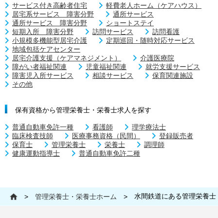
サービス付き高齢者住宅
軽費老人ホーム（ケアハウス）
居宅系サービス 障害分野
通所サービス
通所サービス 障害分野
ショートステイ
短期入所 障害分野
訪問サービス
訪問看護
小規模多機能型居宅介護
定期巡回・随時対応サービス
地域包括ケアセンター
居宅介護支援（ケアマネジメント）
介護医療院
障がい者福祉関連
児童福祉関連
就労支援サービス
障害児入所サービス
相談サービス
保育関連施設
その他
保有資格から管理栄養士・栄養士求人を探す
普通自動車免許一種
看護師
理学療法士
臨床検査技師
医療事務資格（民間）
登録販売者
保育士
管理栄養士
栄養士
調理師
健康運動指導士
普通自動車免許二種
水間鉄道にある管理栄養士
>
管理栄養士・栄養士ホーム
>