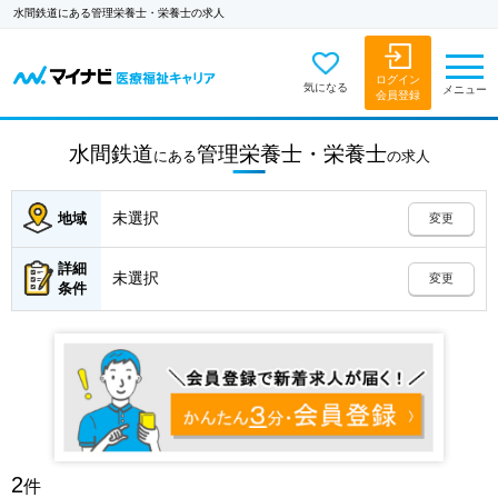
水間鉄道にある管理栄養士・栄養士の求人
ログイン
気になる
メニュー
会員登録
水間鉄道
管理栄養士・栄養士
にある
の
求人
未選択
地域
変更
詳細
未選択
変更
条件
2
件