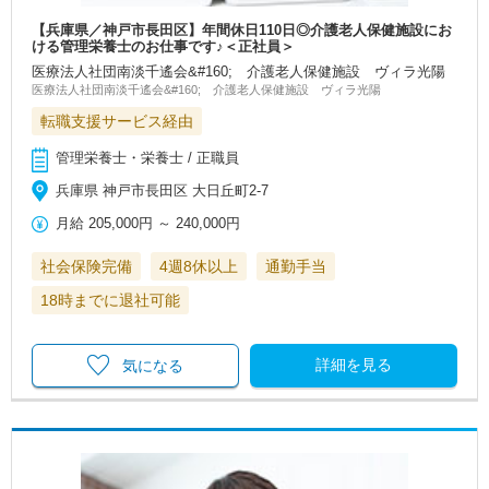
【兵庫県／神戸市長田区】年間休日110日◎介護老人保健施設にお
ける管理栄養士のお仕事です♪＜正社員＞
医療法人社団南淡千遙会&#160; 介護老人保健施設 ヴィラ光陽
医療法人社団南淡千遙会&#160; 介護老人保健施設 ヴィラ光陽
転職支援サービス経由
管理栄養士・栄養士 / 正職員
兵庫県 神戸市長田区 大日丘町2-7
月給
205,000円
～
240,000円
社会保険完備
4週8休以上
通勤手当
18時までに退社可能
詳細を見る
気になる