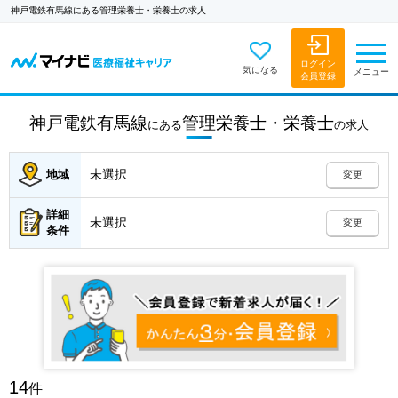
神戸電鉄有馬線にある管理栄養士・栄養士の求人
ログイン
気になる
メニュー
会員登録
神戸電鉄有馬線
管理栄養士・栄養士
にある
の
求人
未選択
地域
変更
詳細
未選択
変更
条件
14
件