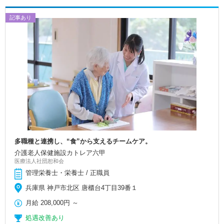
記事あり
多職種と連携し、“食”から支えるチームケア。
介護老人保健施設カトレア六甲
医療法人社団恕和会
管理栄養士・栄養士 / 正職員
兵庫県 神戸市北区 唐櫃台4丁目39番１
月給
208,000円
～
処遇改善あり