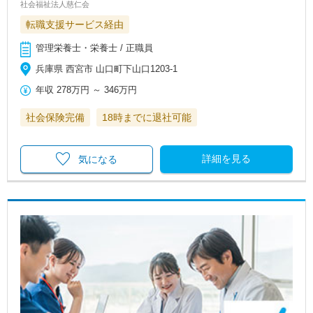
社会福祉法人慈仁会
転職支援サービス経由
管理栄養士・栄養士 / 正職員
兵庫県 西宮市 山口町下山口1203-1
年収
278万円
～
346万円
社会保険完備
18時までに退社可能
詳細を見る
気になる