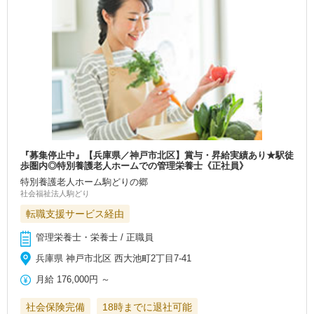
『募集停止中』【兵庫県／神戸市北区】賞与・昇給実績あり★駅徒
歩圏内◎特別養護老人ホームでの管理栄養士《正社員》
特別養護老人ホーム駒どりの郷
社会福祉法人駒どり
転職支援サービス経由
管理栄養士・栄養士 / 正職員
兵庫県 神戸市北区 西大池町2丁目7-41
月給
176,000円
～
社会保険完備
18時までに退社可能