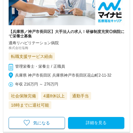
【兵庫県／神戸市長田区】大手法人の求人！研修制度充実◎病院に
て栄養士募集
適寿リハビリテーション病院
株式会社塩梅
転職支援サービス経由
管理栄養士・栄養士 / 正職員
兵庫県 神戸市長田区 兵庫県神戸市長田区花山町2-11-32
年収
216万円
～
276万円
社会保険完備
4週8休以上
通勤手当
18時までに退社可能
詳細を見る
気になる