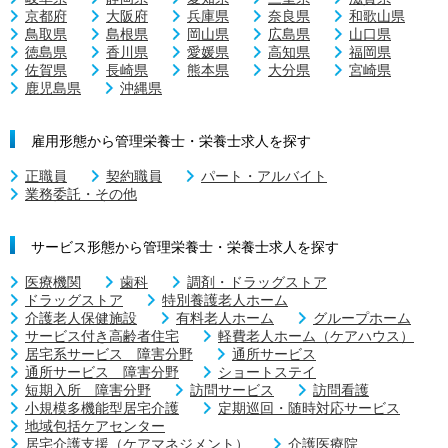
京都府
大阪府
兵庫県
奈良県
和歌山県
鳥取県
島根県
岡山県
広島県
山口県
徳島県
香川県
愛媛県
高知県
福岡県
佐賀県
長崎県
熊本県
大分県
宮崎県
鹿児島県
沖縄県
雇用形態から管理栄養士・栄養士求人を探す
正職員
契約職員
パート・アルバイト
業務委託・その他
サービス形態から管理栄養士・栄養士求人を探す
医療機関
歯科
調剤・ドラッグストア
ドラッグストア
特別養護老人ホーム
介護老人保健施設
有料老人ホーム
グループホーム
サービス付き高齢者住宅
軽費老人ホーム（ケアハウス）
居宅系サービス 障害分野
通所サービス
通所サービス 障害分野
ショートステイ
短期入所 障害分野
訪問サービス
訪問看護
小規模多機能型居宅介護
定期巡回・随時対応サービス
地域包括ケアセンター
居宅介護支援（ケアマネジメント）
介護医療院