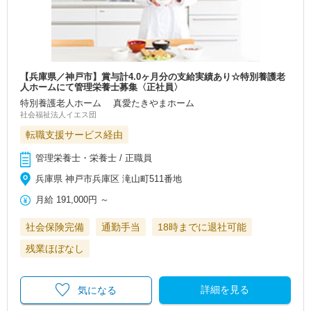
【兵庫県／神戸市】賞与計4.0ヶ月分の支給実績あり☆特別養護老
人ホームにて管理栄養士募集〈正社員〉
特別養護老人ホーム 真愛たきやまホーム
社会福祉法人イエス団
転職支援サービス経由
管理栄養士・栄養士 / 正職員
兵庫県 神戸市兵庫区 滝山町511番地
月給
191,000円
～
社会保険完備
通勤手当
18時までに退社可能
残業ほぼなし
詳細を見る
気になる