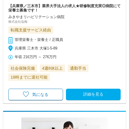
【兵庫県／三木市】業界大手法人の求人★研修制度充実◎病院にて
栄養士募集です！
みきやまリハビリテーション病院
株式会社塩梅
転職支援サービス経由
管理栄養士・栄養士 / 正職員
兵庫県 三木市 大塚1-5-89
年収
216万円
～
276万円
社会保険完備
4週8休以上
通勤手当
18時までに退社可能
詳細を見る
気になる