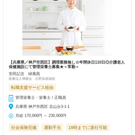
【兵庫県／神戸市西区】調理業務無し☆年間休日110日◎介護老人
保健施設にて管理栄養士募集★＜常勤＞
安田記念 緑風苑
医療法人博愛会 広野高原病院
転職支援サービス経由
管理栄養士・栄養士 / 正職員
兵庫県 神戸市西区 北山台3-1-1
月給
170,000円
～
230,000円
社会保険完備
通勤手当
18時までに退社可能