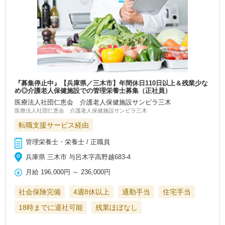
『募集停止中』【兵庫県／三木市】年間休日110日以上＆残業少な
め◎介護老人保健施設での管理栄養士募集（正社員）
医療法人社団仁恵会 介護老人保健施設サンビラ三木
医療法人社団仁恵会 介護老人保健施設サンビラ三木
転職支援サービス経由
管理栄養士・栄養士 / 正職員
兵庫県 三木市 与呂木字高野越683-4
月給
196,000円
～
236,000円
社会保険完備
4週8休以上
通勤手当
住宅手当
18時までに退社可能
残業ほぼなし