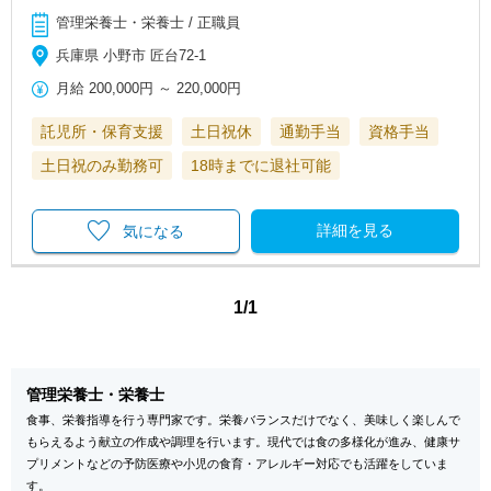
管理栄養士・栄養士 / 正職員
兵庫県 小野市 匠台72-1
月給
200,000円
～
220,000円
託児所・保育支援
土日祝休
通勤手当
資格手当
土日祝のみ勤務可
18時までに退社可能
詳細を見る
気になる
1/1
管理栄養士・栄養士
食事、栄養指導を行う専門家です。栄養バランスだけでなく、美味しく楽しんで
もらえるよう献立の作成や調理を行います。現代では食の多様化が進み、健康サ
プリメントなどの予防医療や小児の食育・アレルギー対応でも活躍をしていま
す。