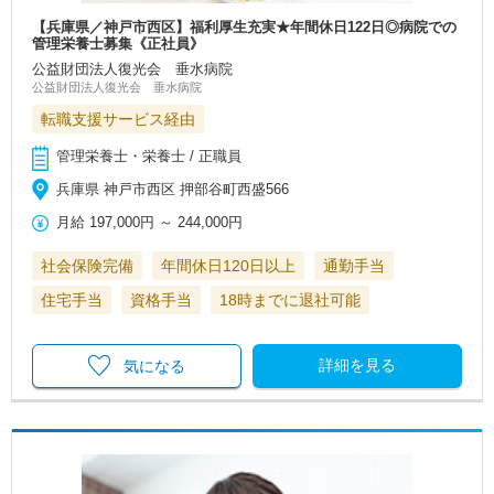
【兵庫県／神戸市西区】福利厚生充実★年間休日122日◎病院での
管理栄養士募集《正社員》
公益財団法人復光会 垂水病院
公益財団法人復光会 垂水病院
転職支援サービス経由
管理栄養士・栄養士 / 正職員
兵庫県 神戸市西区 押部谷町西盛566
月給
197,000円
～
244,000円
社会保険完備
年間休日120日以上
通勤手当
住宅手当
資格手当
18時までに退社可能
詳細を見る
気になる