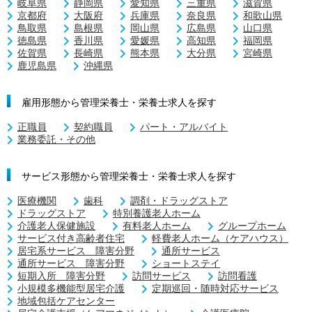
岐阜県
静岡県
愛知県
三重県
滋賀県
京都府
大阪府
兵庫県
奈良県
和歌山県
鳥取県
島根県
岡山県
広島県
山口県
徳島県
香川県
愛媛県
高知県
福岡県
佐賀県
長崎県
熊本県
大分県
宮崎県
鹿児島県
沖縄県
雇用形態から管理栄養士・栄養士求人を探す
正職員
契約職員
パート・アルバイト
業務委託・その他
サービス形態から管理栄養士・栄養士求人を探す
医療機関
歯科
調剤・ドラッグストア
ドラッグストア
特別養護老人ホーム
介護老人保健施設
有料老人ホーム
グループホーム
サービス付き高齢者住宅
軽費老人ホーム（ケアハウス）
居宅系サービス 障害分野
通所サービス
通所サービス 障害分野
ショートステイ
短期入所 障害分野
訪問サービス
訪問看護
小規模多機能型居宅介護
定期巡回・随時対応サービス
地域包括ケアセンター