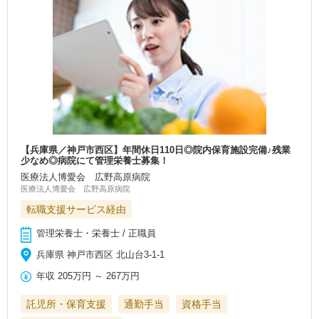
【兵庫県／神戸市西区】年間休日110日◎院内保育施設完備♪残業
少なめ◎病院にて管理栄養士募集！
医療法人博愛会 広野高原病院
医療法人博愛会 広野高原病院
転職支援サービス経由
管理栄養士・栄養士 / 正職員
兵庫県 神戸市西区 北山台3-1-1
年収
205万円
～
267万円
託児所・保育支援
通勤手当
資格手当