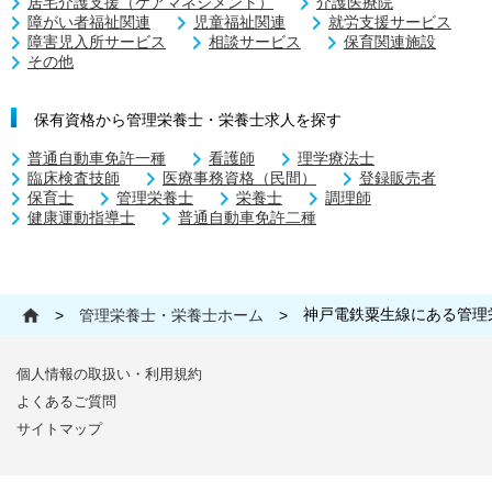
居宅介護支援（ケアマネジメント）
介護医療院
障がい者福祉関連
児童福祉関連
就労支援サービス
障害児入所サービス
相談サービス
保育関連施設
その他
保有資格から管理栄養士・栄養士求人を探す
普通自動車免許一種
看護師
理学療法士
臨床検査技師
医療事務資格（民間）
登録販売者
保育士
管理栄養士
栄養士
調理師
健康運動指導士
普通自動車免許二種
神戸電鉄粟生線にある管理
>
管理栄養士・栄養士ホーム
>
個人情報の取扱い・利用規約
よくあるご質問
サイトマップ