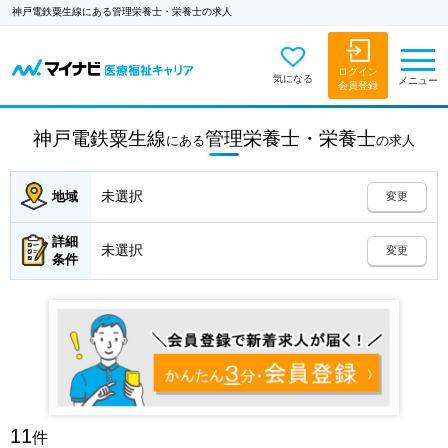
神戸電鉄粟生線にある管理栄養士・栄養士の求人
ログイン
気になる
メニュー
会員登録
神戸電鉄粟生線
管理栄養士・栄養士
にある
の
求人
未選択
地域
変更
詳細
未選択
変更
条件
11
件