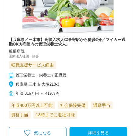
【兵庫県／三木市】高収入求人◎最寄駅から徒歩2分／マイカー通
勤OK★病院内の管理栄養士求人♪
服部病院
医療法人社団一陽会
転職支援サービス経由
管理栄養士・栄養士 / 正職員
兵庫県 三木市 大塚218-3
年収
316万円
～
419万円
年収400万円以上可能
社会保険完備
通勤手当
資格手当
18時までに退社可能
詳細を見る
気になる