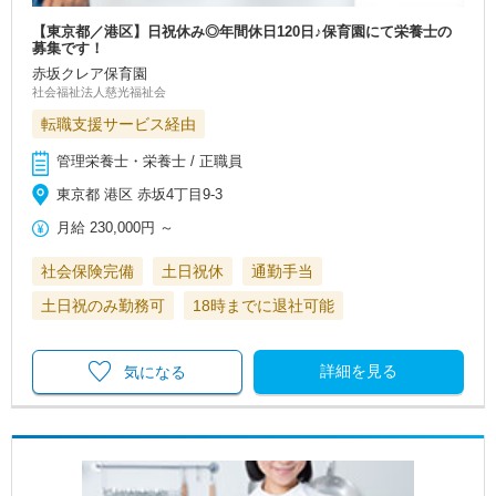
【東京都／港区】日祝休み◎年間休日120日♪保育園にて栄養士の
募集です！
赤坂クレア保育園
社会福祉法人慈光福祉会
転職支援サービス経由
管理栄養士・栄養士 / 正職員
東京都 港区 赤坂4丁目9-3
月給
230,000円
～
社会保険完備
土日祝休
通勤手当
土日祝のみ勤務可
18時までに退社可能
詳細を見る
気になる