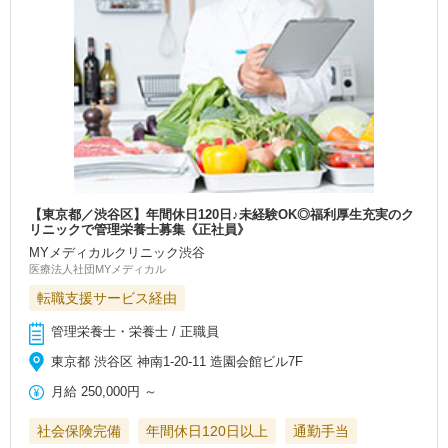
【東京都／渋谷区】年間休日120日♪未経験OK◎福利厚生充実のク
リニックで管理栄養士募集《正社員》
MYメディカルクリニック渋谷
医療法人社団MYメディカル
転職支援サービス経由
管理栄養士・栄養士 / 正職員
東京都 渋谷区 神南1‐20-11 造園会館ビル7F
月給
250,000円
～
社会保険完備
年間休日120日以上
通勤手当