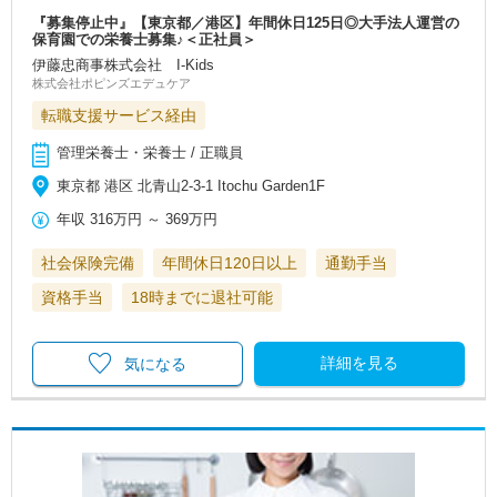
『募集停止中』【東京都／港区】年間休日125日◎大手法人運営の
保育園での栄養士募集♪＜正社員＞
伊藤忠商事株式会社 I-Kids
株式会社ポピンズエデュケア
転職支援サービス経由
管理栄養士・栄養士 / 正職員
東京都 港区 北青山2-3-1 Itochu Garden1F
年収
316万円
～
369万円
社会保険完備
年間休日120日以上
通勤手当
資格手当
18時までに退社可能
詳細を見る
気になる