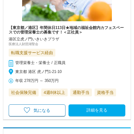
【東京都／港区】年間休日113日★地域の福祉会館内カフェスペー
スでの管理栄養士の募集です！＜正社員＞
港区立虎ノ門いきいきプラザ
医療法人財団湖聖会
転職支援サービス経由
管理栄養士・栄養士 / 正職員
東京都 港区 虎ノ門1-21-10
年収
278万円
～
350万円
社会保険完備
4週8休以上
通勤手当
資格手当
詳細を見る
気になる