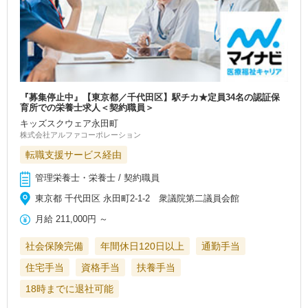
『募集停止中』【東京都／千代田区】駅チカ★定員34名の認証保
育所での栄養士求人＜契約職員＞
キッズスクウェア永田町
株式会社アルファコーポレーション
転職支援サービス経由
管理栄養士・栄養士 / 契約職員
東京都 千代田区 永田町2-1-2 衆議院第二議員会館
月給
211,000円
～
社会保険完備
年間休日120日以上
通勤手当
住宅手当
資格手当
扶養手当
18時までに退社可能