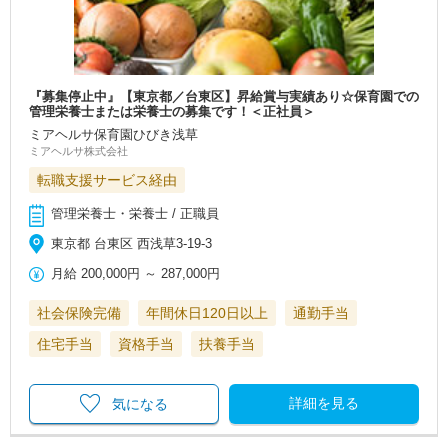
『募集停止中』【東京都／台東区】昇給賞与実績あり☆保育園での
管理栄養士または栄養士の募集です！＜正社員＞
ミアヘルサ保育園ひびき浅草
ミアヘルサ株式会社
転職支援サービス経由
管理栄養士・栄養士 / 正職員
東京都 台東区 西浅草3-19-3
月給
200,000円
～
287,000円
社会保険完備
年間休日120日以上
通勤手当
住宅手当
資格手当
扶養手当
詳細を見る
気になる