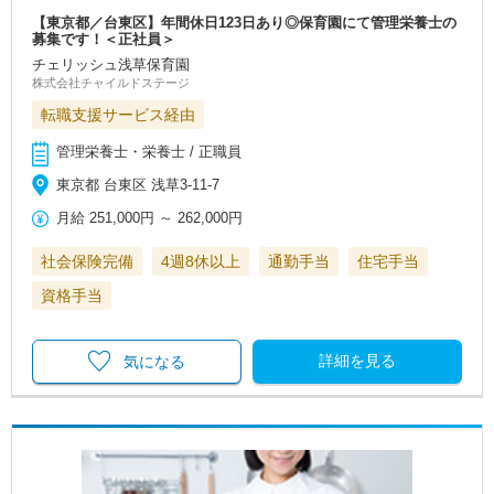
【東京都／台東区】年間休日123日あり◎保育園にて管理栄養士の
募集です！＜正社員＞
チェリッシュ浅草保育園
株式会社チャイルドステージ
転職支援サービス経由
管理栄養士・栄養士 / 正職員
東京都 台東区 浅草3-11-7
月給
251,000円
～
262,000円
社会保険完備
4週8休以上
通勤手当
住宅手当
資格手当
詳細を見る
気になる