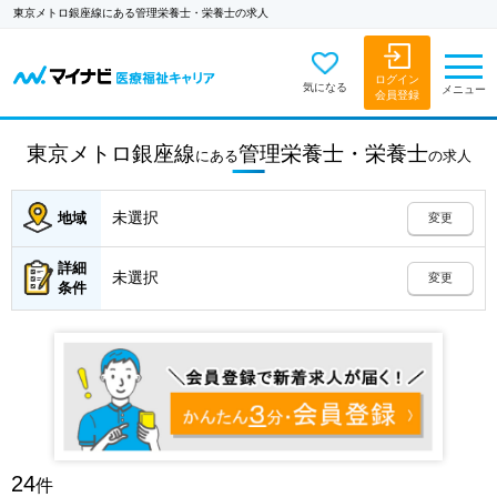
東京メトロ銀座線にある管理栄養士・栄養士の求人
ログイン
気になる
メニュー
会員登録
東京メトロ銀座線
管理栄養士・栄養士
にある
の
求人
未選択
地域
変更
詳細
未選択
変更
条件
24
件