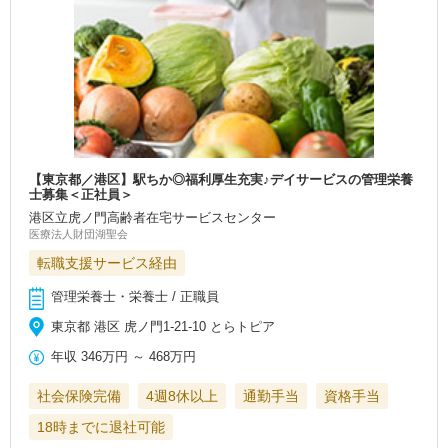
【東京都／港区】駅ちか◎福利厚生充実♪デイサービスの管理栄養
士募集＜正社員＞
港区立虎ノ門高齢者在宅サービスセンター
医療法人財団湖聖会
転職支援サービス経由
管理栄養士・栄養士 / 正職員
東京都 港区 虎ノ門1-21-10 とらトピア
年収
346万円
～
468万円
社会保険完備
4週8休以上
通勤手当
資格手当
18時までに退社可能