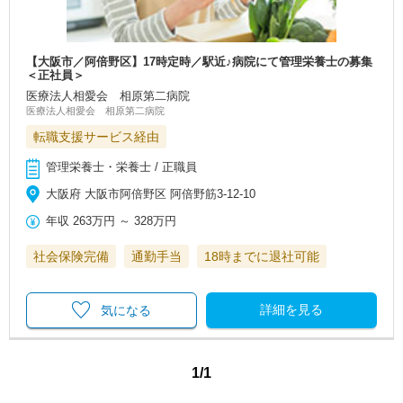
【大阪市／阿倍野区】17時定時／駅近♪病院にて管理栄養士の募集
＜正社員＞
医療法人相愛会 相原第二病院
医療法人相愛会 相原第二病院
転職支援サービス経由
管理栄養士・栄養士 / 正職員
大阪府 大阪市阿倍野区 阿倍野筋3-12-10
年収
263万円
～
328万円
社会保険完備
通勤手当
18時までに退社可能
詳細を見る
気になる
1/1