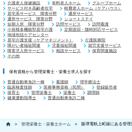
介護老人保健施設
有料老人ホーム
グループホーム
サービス付き高齢者住宅
軽費老人ホーム（ケアハウス）
居宅系サービス 障害分野
通所サービス
通所サービス 障害分野
ショートステイ
短期入所 障害分野
訪問サービス
訪問看護
小規模多機能型居宅介護
定期巡回・随時対応サービス
地域包括ケアセンター
居宅介護支援（ケアマネジメント）
介護医療院
障がい者福祉関連
児童福祉関連
就労支援サービス
障害児入所サービス
相談サービス
保育関連施設
その他
保有資格から管理栄養士・栄養士求人を探す
普通自動車免許一種
看護師
理学療法士
臨床検査技師
医療事務資格（民間）
登録販売者
保育士
管理栄養士
栄養士
調理師
健康運動指導士
普通自動車免許二種
阪堺電軌上町線にある管理
>
管理栄養士・栄養士ホーム
>