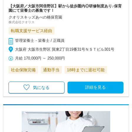
【大阪府／大阪市阿倍野区】駅から徒歩圏内◎研修制度あり♪保育
園にて栄養士の募集です！
クオリスキッズあべの橋保育園
株式会社クオリス
転職支援サービス経由
管理栄養士・栄養士 / 正職員
大阪府 大阪市生野区 巽東2丁目19番31号ＮＳＴビル301号
月給
170,000円
～
250,000円
社会保険完備
通勤手当
18時までに退社可能
詳細を見る
気になる