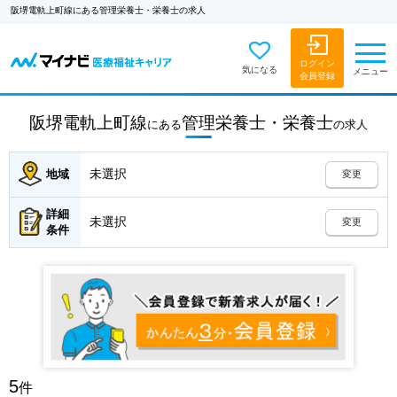
阪堺電軌上町線にある管理栄養士・栄養士の求人
ログイン
気になる
メニュー
会員登録
阪堺電軌上町線
管理栄養士・栄養士
にある
の
求人
未選択
地域
変更
詳細
未選択
変更
条件
5
件