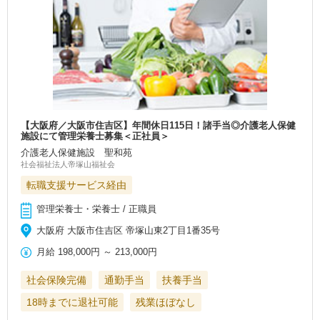
【大阪府／大阪市住吉区】年間休日115日！諸手当◎介護老人保健
施設にて管理栄養士募集＜正社員＞
介護老人保健施設 聖和苑
社会福祉法人帝塚山福祉会
転職支援サービス経由
管理栄養士・栄養士 / 正職員
大阪府 大阪市住吉区 帝塚山東2丁目1番35号
月給
198,000円
～
213,000円
社会保険完備
通勤手当
扶養手当
18時までに退社可能
残業ほぼなし