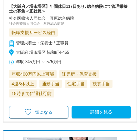
【大阪府／堺市堺区】年間休日117日あり♪総合病院にて管理栄養
士の募集＜正社員＞
社会医療法人同仁会 耳原総合病院
社会医療法人同仁会 耳原総合病院
転職支援サービス経由
管理栄養士・栄養士 / 正職員
大阪府 堺市堺区 協和町4‐465
年収
345万円
～
575万円
年収400万円以上可能
託児所・保育支援
4週8休以上
通勤手当
住宅手当
扶養手当
18時までに退社可能
詳細を見る
気になる