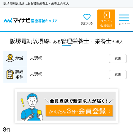
阪堺電軌阪堺線にある管理栄養士・栄養士の求人
ログイン
気になる
メニュー
会員登録
阪堺電軌阪堺線
管理栄養士・栄養士
にある
の
求人
未選択
地域
変更
詳細
未選択
変更
条件
8
件