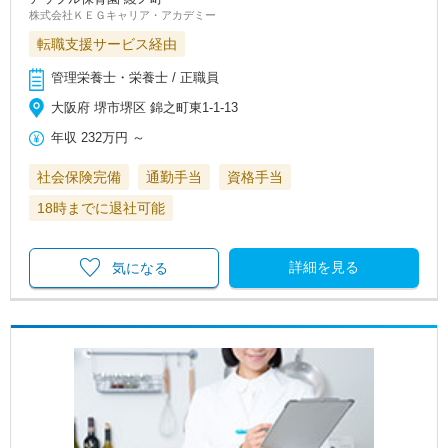
株式会社ＫＥＧキャリア・アカデミー
転職支援サービス経由
管理栄養士・栄養士 / 正職員
大阪府 堺市堺区 錦之町東1-1-13
年収
232万円
～
社会保険完備
通勤手当
資格手当
18時までに退社可能
詳細を見る
気になる