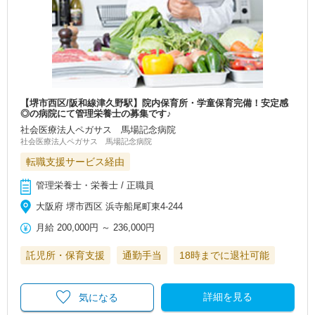
【堺市西区/阪和線津久野駅】院内保育所・学童保育完備！安定感
◎の病院にて管理栄養士の募集です♪
社会医療法人ペガサス 馬場記念病院
社会医療法人ペガサス 馬場記念病院
転職支援サービス経由
管理栄養士・栄養士 / 正職員
大阪府 堺市西区 浜寺船尾町東4-244
月給
200,000円
～
236,000円
託児所・保育支援
通勤手当
18時までに退社可能
詳細を見る
気になる