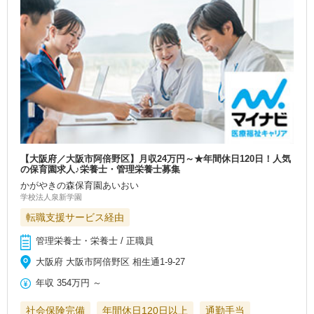
【大阪府／大阪市阿倍野区】月収24万円～★年間休日120日！人気
の保育園求人♪栄養士・管理栄養士募集
かがやきの森保育園あいおい
学校法人泉新学園
転職支援サービス経由
管理栄養士・栄養士 / 正職員
大阪府 大阪市阿倍野区 相生通1-9-27
年収
354万円
～
社会保険完備
年間休日120日以上
通勤手当