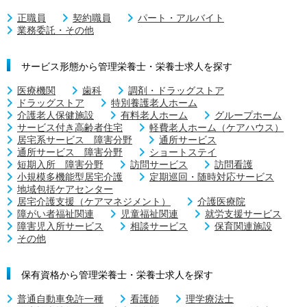
正職員
契約職員
パート・アルバイト
業務委託・その他
サービス形態から管理栄養士・栄養士求人を探す
医療機関
歯科
調剤・ドラッグストア
ドラッグストア
特別養護老人ホーム
介護老人保健施設
有料老人ホーム
グループホーム
サービス付き高齢者住宅
軽費老人ホーム（ケアハウス）
居宅系サービス 障害分野
通所サービス
通所サービス 障害分野
ショートステイ
短期入所 障害分野
訪問サービス
訪問看護
小規模多機能型居宅介護
定期巡回・随時対応サービス
地域包括ケアセンター
居宅介護支援（ケアマネジメント）
介護医療院
障がい者福祉関連
児童福祉関連
就労支援サービス
障害児入所サービス
相談サービス
保育関連施設
その他
保有資格から管理栄養士・栄養士求人を探す
普通自動車免許一種
看護師
理学療法士