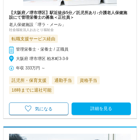
【大阪府／堺市堺区】駅近徒歩5分／託児所あり♪介護老人保健施
設にて管理栄養士の募集＜正社員＞
老人保健施設「堺ラ・メール」
社会福祉法人おおとり福祉会
転職支援サービス経由
管理栄養士・栄養士 / 正職員
大阪府 堺市堺区 柏木町3-3-9
年収
333万円
～
託児所・保育支援
通勤手当
資格手当
18時までに退社可能
詳細を見る
気になる