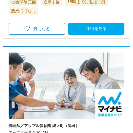
社会保険完備
通勤手当
18時までに退社可能
残業ほぼなし
詳細を見る
気になる
調理師／アップル保育園 綾ノ町（認可）
アップル保育園 綾ノ町